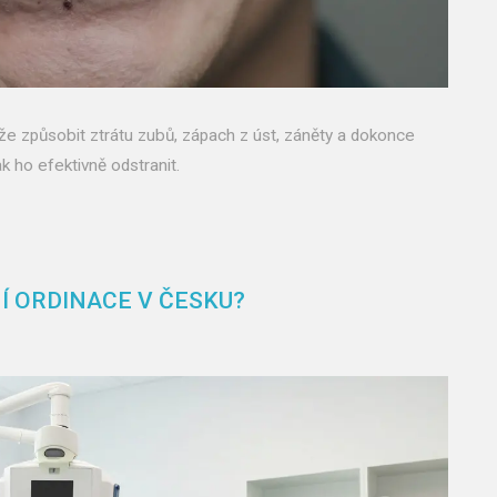
že způsobit ztrátu zubů, zápach z úst, záněty a dokonce
ak ho efektivně odstranit.
Í ORDINACE V ČESKU?