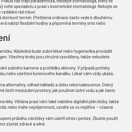
ci. Pokud vás trápí paradentóza, hledejte stomatologa, který se
í) volte specialistu s praxí v kosmetické stomatologii. Nebojte se
 vzdělání rád mluví.
dá domluvit termín. Přetížená ordinace často vede k dlouhému
která nabízí flexibilní hodiny a připomíná termíny sms nebo
ení
kartičku. Následně bude zubní lékař nebo hygienistka provádět
ntgen. Všechny kroky jsou stručně vysvětleny, takže nebudete
anění zubního kamene a prohlídku skloviny. V případě potřeby
mbu nebo ošetření kořenového kanálku. Lékař vám vždy ukáže,
e na alternativy, odhad nákladů a dobu rekonvalescence. Dobrý
ě čistit mezizubní prostory, jak používat ústní vodu a jak často
a léky. Většina praxí vám také nabídne digitální plán léčby, takže
zdá, nebo máte nepříjemnosti, ozvěte se co nejdříve – včasná
pení průběhu návštěvy vám ušetří stres i peníze. Zkuste použít
nci zůstat zdravé a silné.