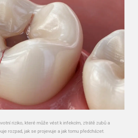
votní riziko, které může vést k infekcím, ztrátě zubů a
je rozpad, jak se projevuje a jak tomu předcházet.