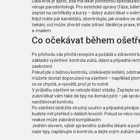
Další krok je zjistit, zda má lékař potřebnou specializa
věnuje parodontologii. Pro estetické úpravy (fáze, bělen
zeptat na certifikáty a kurzy – dobrý zubní lékař o svém
Když máte pár kandidátů, zkontrolujte, jak snadno se 
čekání, což může zhoršit vaše zdraví. Ideální je praxe, 
e‑mailem.
Co očekávat během ošetř
Po příchodu vás přivítá recepční a požádá o zdravotní 
základní vyšetření: kontrola zubů, dásní a případně re
zaskočení.
Pokud jde o běžnou kontrolu, očekávejte leštění, odstr
můžete dostat doporučení na ošetření – například plo
co se chystá, a vysvětlí, proč je to nutné.
V průběhu ošetření se nebojte klást otázky. Zeptejte s
zubní lékař vám také dá tipy na domácí péči – jak správn
navštěvovat kontrolu.
Po ošetření obdržíte stručný souhrn a případně předpis n
budete mít přehled o dalších krocích. Pokud se něco ne
reakce může zabránit komplikacím.
Jedním slovem, výběr správného zubního lékaře a pocho
naše tipy, naplánujte si kontrolu a dejte svým zubům ša