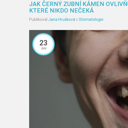
JAK ČERNÝ ZUBNÍ KÁMEN OVLIVŇU
KTERÉ NIKDO NEČEKÁ
Publikoval
Jana Hrušková
v
Stomatologie
23
bře