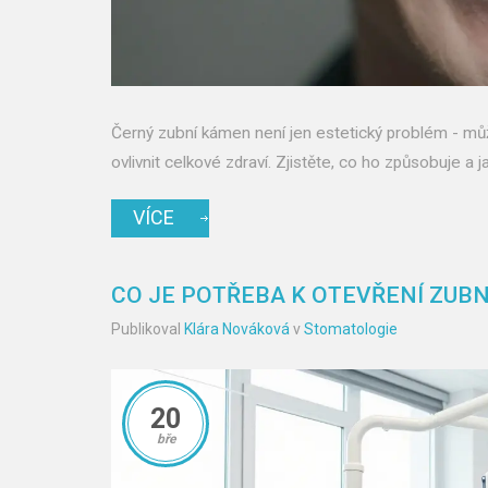
Černý zubní kámen není jen estetický problém - mů
ovlivnit celkové zdraví. Zjistěte, co ho způsobuje a j
VÍCE
CO JE POTŘEBA K OTEVŘENÍ ZUBN
Publikoval
Klára Nováková
v
Stomatologie
20
bře