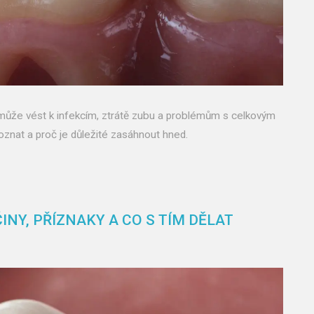
- může vést k infekcím, ztrátě zubu a problémům s celkovým
zpoznat a proč je důležité zasáhnout hned.
INY, PŘÍZNAKY A CO S TÍM DĚLAT