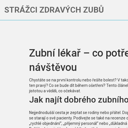
STRÁŽCI ZDRAVÝCH ZUBŮ
Zubní lékař – co potř
návštěvou
Chystáte se na první kontrolu nebo řešíte bolest? V tak
ten pravý? Co se bude dít během ošetření? Tento článek
jistotou a věděli, co očekávat.
Jak najít dobrého zubního
Nejjednodušší cesta je zeptat se rodiny nebo přátel. Dop
se starají o své pacienty. Podívejte se také na recenze o
„rychlé objednání“, „příjemný personál“ nebo „důkladná 