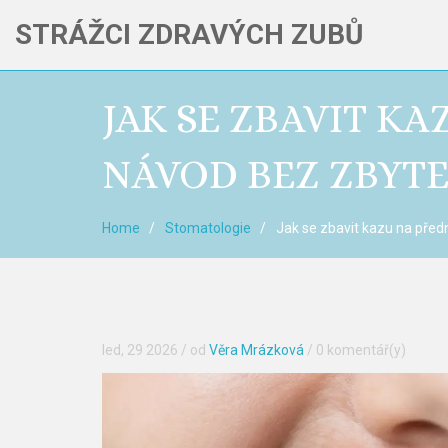
STRÁŽCI ZDRAVÝCH ZUBŮ
JAK SE ZBAVIT K
NÁVOD BEZ ZBYT
Home
Stomatologie
Jak se zbavit kazu na před
led, 29 2026
/ od
Věra Mrázková
/
0 komentář(y)