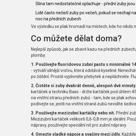
Slina tam nedostatečně oplachuje - přední zuby jsou
Lidé často nečistí zuby po večeři, pokud se nechají 
noc na předních zubech
Ve výsledku se plak hromadí na místech, kde ho nikdo nev
Co můžete dělat doma?
Nejlepší způsob, jak se zbavit kazu na předních zubech,
plomby.
1. Používejte fluoridovou zubní pastu s minimálně 1
- vytváří silnější vrstvu, která odolává kyselině. Nenec
po čištění. Prostě vyplivněte přebytek a nepláchněte. F
2. Čistěte si zuby dvakrát denně, alespoň dvě minuty
kartáček a techniku Bass - držte kartáček pod úhlem 45 
na vnitřní stranu předních zubů - tam, kde se plak scho
podívejte se, jestli na vnitřní straně zubů nevidíte šedi
3. Používejte mezizubní kartáčky nebo nit.
Přední zub
Mezizubní kartáček velikosti 0,6-0,8 mm je ideální. Po
nápravy, používejte speciální nit pro zubní nápravy.
4. Omezte sladké nápoje a svačiny mezi jídly.
Každýkr