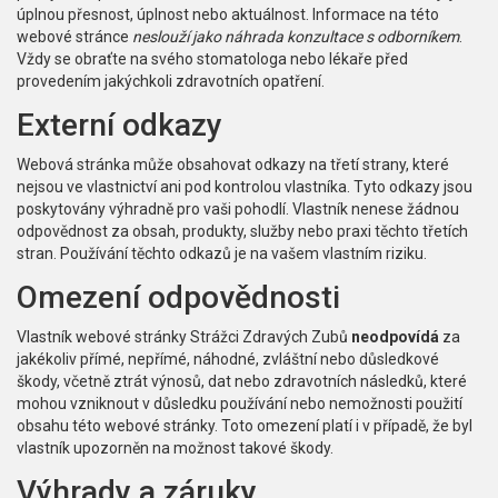
úplnou přesnost, úplnost nebo aktuálnost. Informace na této
webové stránce
neslouží jako náhrada konzultace s odborníkem
.
Vždy se obraťte na svého stomatologa nebo lékaře před
provedením jakýchkoli zdravotních opatření.
Externí odkazy
Webová stránka může obsahovat odkazy na třetí strany, které
nejsou ve vlastnictví ani pod kontrolou vlastníka. Tyto odkazy jsou
poskytovány výhradně pro vaši pohodlí. Vlastník nenese žádnou
odpovědnost za obsah, produkty, služby nebo praxi těchto třetích
stran. Používání těchto odkazů je na vašem vlastním riziku.
Omezení odpovědnosti
Vlastník webové stránky Strážci Zdravých Zubů
neodpovídá
za
jakékoliv přímé, nepřímé, náhodné, zvláštní nebo důsledkové
škody, včetně ztrát výnosů, dat nebo zdravotních následků, které
mohou vzniknout v důsledku používání nebo nemožnosti použití
obsahu této webové stránky. Toto omezení platí i v případě, že byl
vlastník upozorněn na možnost takové škody.
Výhrady a záruky