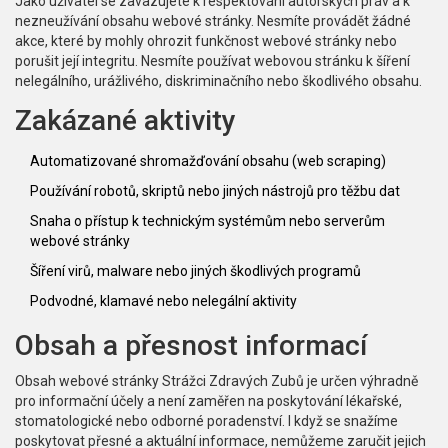
Jako uživatel se zavazujete k respektování autorských práv a k
nezneužívání obsahu webové stránky. Nesmíte provádět žádné
akce, které by mohly ohrozit funkčnost webové stránky nebo
porušit její integritu. Nesmíte používat webovou stránku k šíření
nelegálního, urážlivého, diskriminačního nebo škodlivého obsahu.
Zakázané aktivity
Automatizované shromažďování obsahu (web scraping)
Používání robotů, skriptů nebo jiných nástrojů pro těžbu dat
Snaha o přístup k technickým systémům nebo serverům
webové stránky
Šíření virů, malware nebo jiných škodlivých programů
Podvodné, klamavé nebo nelegální aktivity
Obsah a přesnost informací
Obsah webové stránky Strážci Zdravých Zubů je určen výhradně
pro informační účely a není zaměřen na poskytování lékařské,
stomatologické nebo odborné poradenství. I když se snažíme
poskytovat přesné a aktuální informace, nemůžeme zaručit jejich