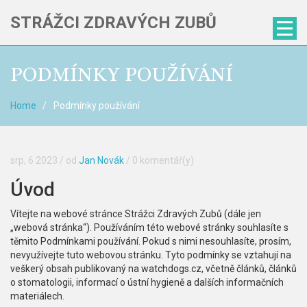
STRÁŽCI ZDRAVÝCH ZUBŮ
PODMÍNKY POUŽÍVÁNÍ
Home
Podmínky používání
srp, 6 2023
/ od
Jan Novák
/
0 komentář(y)
Úvod
Vítejte na webové stránce Strážci Zdravých Zubů (dále jen
„webová stránka“). Používáním této webové stránky souhlasíte s
těmito Podmínkami používání. Pokud s nimi nesouhlasíte, prosím,
nevyužívejte tuto webovou stránku. Tyto podmínky se vztahují na
veškerý obsah publikovaný na watchdogs.cz, včetně článků, článků
o stomatologii, informací o ústní hygieně a dalších informačních
materiálech.