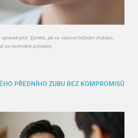
e správně péčí. Zjistěte, jak se vyhnout běžným chybám,
 až po nevhodné potraviny.
NÉHO PŘEDNÍHO ZUBU BEZ KOMPROMISŮ