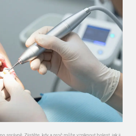
 správně. Zjistěte, kdy a proč může vzniknout bolest, jak ji