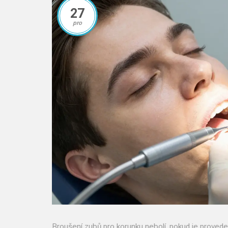
27
pro
Broušení zubů pro korunku nebolí, pokud je provedeno