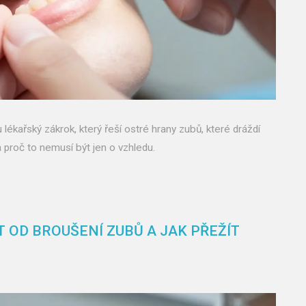
lékařský zákrok, který řeší ostré hrany zubů, které dráždí
a proč to nemusí být jen o vzhledu.
 OD BROUŠENÍ ZUBŮ A JAK PŘEŽÍT