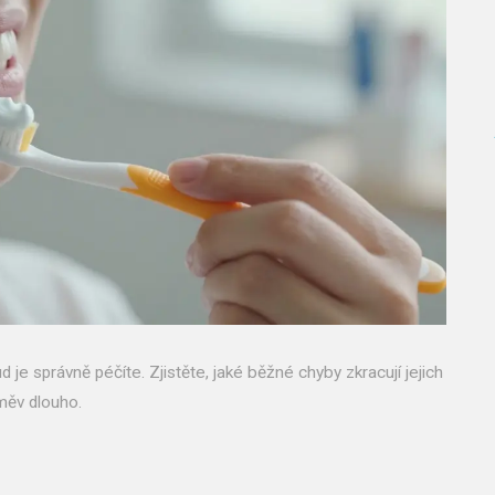
 je správně péčíte. Zjistěte, jaké běžné chyby zkracují jejich
měv dlouho.