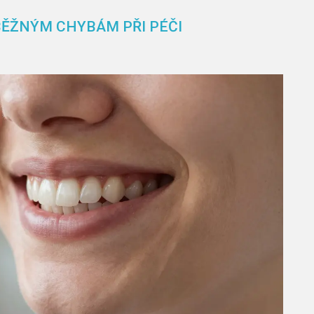
BĚŽNÝM CHYBÁM PŘI PÉČI