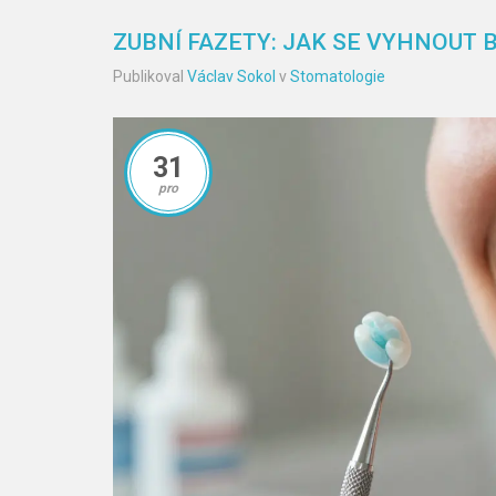
ZUBNÍ FAZETY: JAK SE VYHNOUT 
Publikoval
Václav Sokol
v
Stomatologie
31
pro