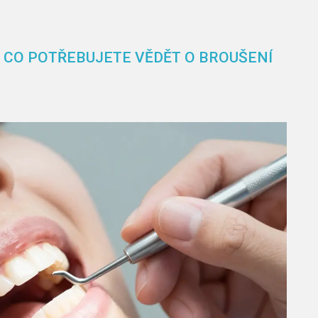
, CO POTŘEBUJETE VĚDĚT O BROUŠENÍ