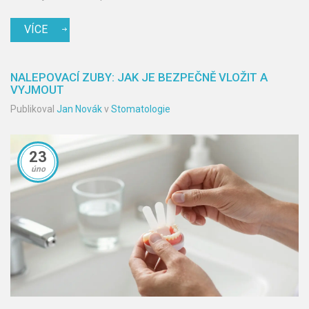
VÍCE
NALEPOVACÍ ZUBY: JAK JE BEZPEČNĚ VLOŽIT A
VYJMOUT
Publikoval
Jan Novák
v
Stomatologie
23
úno