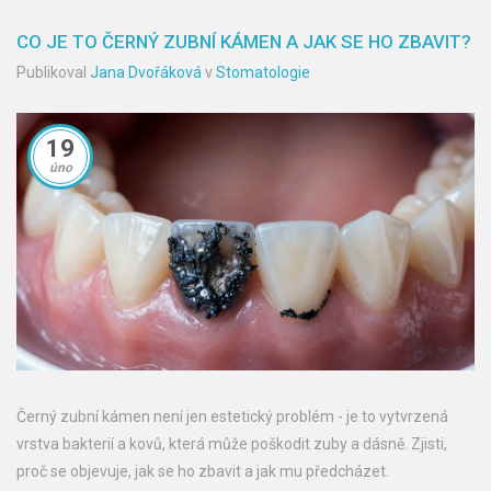
CO JE TO ČERNÝ ZUBNÍ KÁMEN A JAK SE HO ZBAVIT?
Publikoval
Jana Dvořáková
v
Stomatologie
19
úno
Černý zubní kámen není jen estetický problém - je to vytvrzená
vrstva bakterií a kovů, která může poškodit zuby a dásně. Zjisti,
proč se objevuje, jak se ho zbavit a jak mu předcházet.