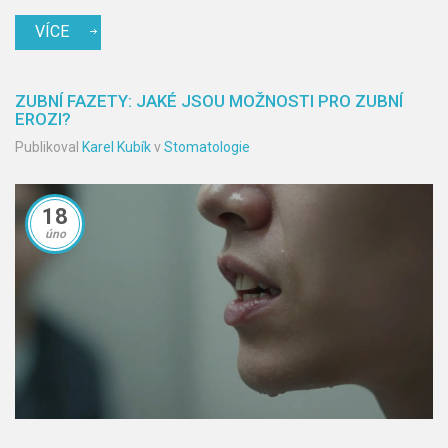
VÍCE
ZUBNÍ FAZETY: JAKÉ JSOU MOŽNOSTI PRO ZUBNÍ
EROZI?
Publikoval
Karel Kubík
v
Stomatologie
18
úno