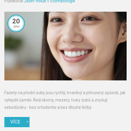
Publikoval
Josef Holub
v
Stomatologie
20
úno
Fazety na přední zuby jsou rychlý, trvanlivý a přirozený způsob, jak
vylepšit úsměv. Řeší skvrny, mezery, tvary zubů a zvyšují
sebedůvěru - bez ortodontie a bez dlouhé léčby.
VÍCE