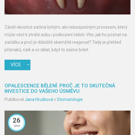
Zánět okostice začíná tichým, ale nebezpečným procesem, který
může vést k ztrátě zubu i poškození čelisti. Víte, jak ho poznat na
začátku a proč je důležité okamžitě reagovat? Tady je přehled
příznaků, rizik a co dělat, když to začne bolet.
VÍCE
OPALESCENCE BĚLENÍ: PROČ JE TO SKUTEČNÁ
INVESTICE DO VAŠEHO ÚSMĚVU
Publikoval
Jana Hrušková
v
Stomatologie
26
úno