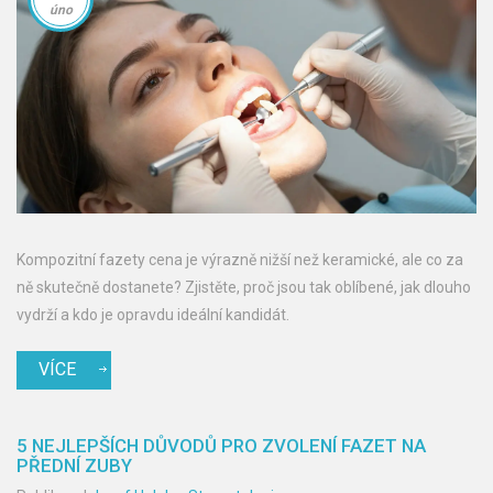
úno
Kompozitní fazety cena je výrazně nižší než keramické, ale co za
ně skutečně dostanete? Zjistěte, proč jsou tak oblíbené, jak dlouho
vydrží a kdo je opravdu ideální kandidát.
VÍCE
5 NEJLEPŠÍCH DŮVODŮ PRO ZVOLENÍ FAZET NA
PŘEDNÍ ZUBY