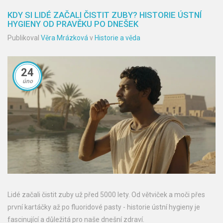
KDY SI LIDÉ ZAČALI ČISTIT ZUBY? HISTORIE ÚSTNÍ
HYGIENY OD PRAVĚKU PO DNEŠEK
Publikoval
Věra Mrázková
v
Historie a věda
24
úno
Lidé začali čistit zuby už před 5000 lety. Od větviček a moči přes
první kartáčky až po fluoridové pasty - historie ústní hygieny je
fascinující a důležitá pro naše dnešní zdraví.