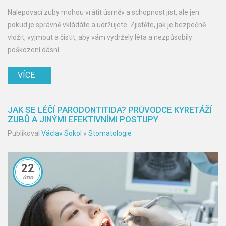
Nalepovací zuby mohou vrátit úsměv a schopnost jíst, ale jen
pokud je správně vkládáte a udržujete. Zjistěte, jak je bezpečně
vložit, vyjmout a čistit, aby vám vydržely léta a nezpůsobily
poškození dásní.
VÍCE
JAK SE LÉČÍ PARODONTITIDA? PRŮVODCE KYRETÁŽÍ
ZUBŮ A JINÝMI EFEKTIVNÍMI POSTUPY
Publikoval
Václav Sokol
v
Stomatologie
22
úno