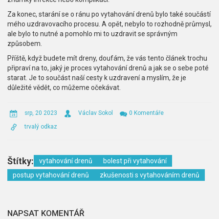
Za konec, starání se o ránu po vytahování drenů bylo také součástí
mého uzdravovacího procesu. A opět, nebylo to rozhodně průmysl,
ale bylo to nutné a pomohlo mi to uzdravit se správným
způsobem.
Příště, když budete mít dreny, doufám, že vás tento článek trochu
připraví na to, jaký je proces vytahování drenů a jak se o sebe poté
starat. Je to součást naší cesty k uzdravení a myslím, že je
důležité vědět, co můžeme očekávat.
srp, 20 2023
Václav Sokol
0 Komentáře
trvalý odkaz
Štítky:
vytahování drenů
bolest při vytahování
postup vytahování drenů
zkušenosti s vytahováním drenů
NAPSAT KOMENTÁŘ