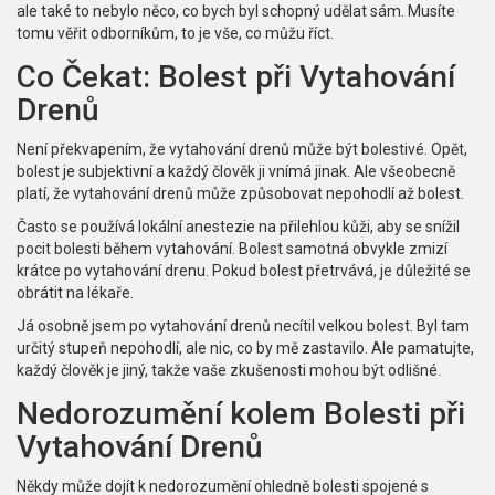
ale také to nebylo něco, co bych byl schopný udělat sám. Musíte
tomu věřit odborníkům, to je vše, co můžu říct.
Co Čekat: Bolest při Vytahování
Drenů
Není překvapením, že vytahování drenů může být bolestivé. Opět,
bolest je subjektivní a každý člověk ji vnímá jinak. Ale všeobecně
platí, že vytahování drenů může způsobovat nepohodlí až bolest.
Často se používá lokální anestezie na přilehlou kůži, aby se snížil
pocit bolesti během vytahování. Bolest samotná obvykle zmizí
krátce po vytahování drenu. Pokud bolest přetrvává, je důležité se
obrátit na lékaře.
Já osobně jsem po vytahování drenů necítil velkou bolest. Byl tam
určitý stupeň nepohodlí, ale nic, co by mě zastavilo. Ale pamatujte,
každý člověk je jiný, takže vaše zkušenosti mohou být odlišné.
Nedorozumění kolem Bolesti při
Vytahování Drenů
Někdy může dojít k nedorozumění ohledně bolesti spojené s