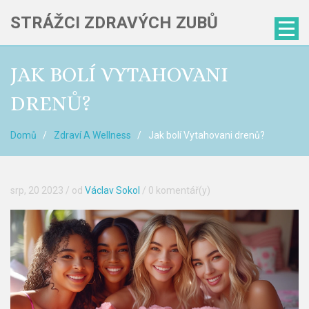
STRÁŽCI ZDRAVÝCH ZUBŮ
JAK BOLÍ VYTAHOVANI
DRENŮ?
Domů
Zdraví A Wellness
Jak bolí Vytahovani drenů?
srp, 20 2023
/ od
Václav Sokol
/
0 komentář(y)