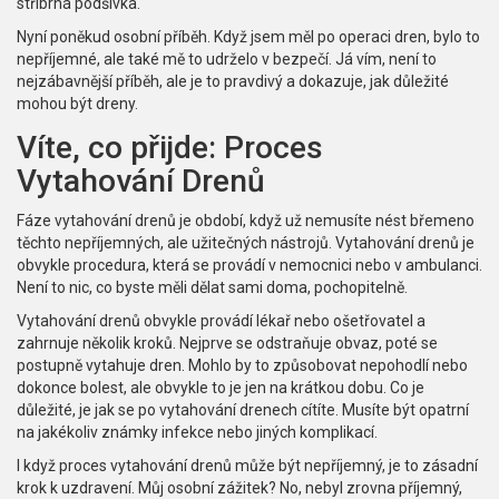
stříbrná podšívka.
Nyní poněkud osobní příběh. Když jsem měl po operaci dren, bylo to
nepříjemné, ale také mě to udrželo v bezpečí. Já vím, není to
nejzábavnější příběh, ale je to pravdivý a dokazuje, jak důležité
mohou být dreny.
Víte, co přijde: Proces
Vytahování Drenů
Fáze vytahování drenů je období, když už nemusíte nést břemeno
těchto nepříjemných, ale užitečných nástrojů. Vytahování drenů je
obvykle procedura, která se provádí v nemocnici nebo v ambulanci.
Není to nic, co byste měli dělat sami doma, pochopitelně.
Vytahování drenů obvykle provádí lékař nebo ošetřovatel a
zahrnuje několik kroků. Nejprve se odstraňuje obvaz, poté se
postupně vytahuje dren. Mohlo by to způsobovat nepohodlí nebo
dokonce bolest, ale obvykle to je jen na krátkou dobu. Co je
důležité, je jak se po vytahování drenech cítíte. Musíte být opatrní
na jakékoliv známky infekce nebo jiných komplikací.
I když proces vytahování drenů může být nepříjemný, je to zásadní
krok k uzdravení. Můj osobní zážitek? No, nebyl zrovna příjemný,