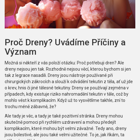
Proč Dreny? Uvádíme Příčiny a
Význam
Možná si někteří z vás položí otázku: Proč potřebuji dren? Ale
dreny nejsou jen tak. Rozhodně nejsou věcí, kterou bychom si jen
tak z legrace nasadili. Dreny jsou nástroje používané při
chirurgických zákrocích a slouží k odvádění tekutin z těla, ať už jde
o krev, hnis či jiné tělesné tekutiny. Dreny se používají zejména v
případech, kdy existuje riziko nahromadění tekutin v těle, což by
mohlo vést k komplikacím. Když už to vysvětlíme takhle, zní to
trochu méně zábavně, že?
Ale tady je věc, a tady je také pozitivní stránka. Dreny mohou
skutečně pomoci při rychlém uzdravení a mohou předejít
komplikacím, které mohou být velmi závažné. Tedy ano, dreny
jsou bolestivé, ale jsou také velmi užitečné. To je, jak říkám, ta