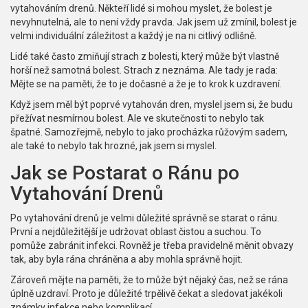
vytahováním drenů. Někteří lidé si mohou myslet, že bolest je
nevyhnutelná, ale to není vždy pravda. Jak jsem už zmínil, bolest je
velmi individuální záležitost a každý je na ni citlivý odlišně.
Lidé také často zmiňují strach z bolesti, který může být vlastně
horší než samotná bolest. Strach z neznáma. Ale tady je rada:
Mějte se na paměti, že to je dočasné a že je to krok k uzdravení.
Když jsem měl být poprvé vytahován dren, myslel jsem si, že budu
přežívat nesmírnou bolest. Ale ve skutečnosti to nebylo tak
špatné. Samozřejmě, nebylo to jako procházka růžovým sadem,
ale také to nebylo tak hrozné, jak jsem si myslel.
Jak se Postarat o Ránu po
Vytahování Drenů
Po vytahování drenů je velmi důležité správně se starat o ránu.
První a nejdůležitější je udržovat oblast čistou a suchou. To
pomůže zabránit infekci. Rovněž je třeba pravidelně měnit obvazy
tak, aby byla rána chráněna a aby mohla správně hojit.
Zároveň mějte na paměti, že to může být nějaký čas, než se rána
úplně uzdraví. Proto je důležité trpělivě čekat a sledovat jakékoli
známky infekce nebo komplikací.