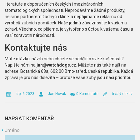
literatuře a doporučeních českých i mezinárodních
stomatologických společností. Neprodáváme žádné produkty,
nejsme partnerem žádných klinik a nepřijímáme reklamu od
výrobců zubních pomůcek. Naše jediná závaznost je k vašemu
zdraví. Všechno, co píšeme, je vytvořeno s úctou k vašemu času a
vaší zdravotní náročnosti.
Kontaktujte nás
Máte otázku, návrh nebo chcete se podělit o své zkušenosti?
Napište nám na
jan@watchdogs.cz
. Můžete nás také najít na
adrese: Botanická 68a, 602 00 Brno-střed, Česká republika. Každá
zpráva je pro nás důležitá – protože vaše zuby jsou naší prioritou.
srp, 6 2023
Jan Novák
0 Komentáře
trvalý odkaz
NAPSAT KOMENTÁŘ
Jméno
*