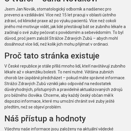
Jsem Jan Novák, stomatologický odborník a nadšenec pro
prevenci a vzdělávání. Více než 15 let pracuji v oblasti ústního
zdraví, od klinické praxe až po výuku pacientů. Více než cokoli
jiného mě motivuje vidět, jak lidé přestávají bát se zubního lékaře a
začínají o své zuby pečovat s povědomím a sebevědomím. To byl
důvod, proč jsem založil Strážce Zdravých Zubů – abych mohl
dosáhnout více lidí, než kolik jich mohu přijímat v ordinaci.
Proč tato stránka existuje
V České republice je stále příliš mnoho lidí, kteří navštěvují zubního
lékaře až v okamžiku bolesti. To není nutné. Většina zubních
chorob lze úspěšně předcházet – pokud máte správné informace.
Strážci Zdravých Zubů vznikli jako odpověď na nedostatek
důvěryhodných, přístupných a pravidelně aktualizovaných zdrojů
pro běžného člověka. Chceme, aby každý český občan měl k
dispozici informace, které mu umožní chránit své zuby ještě
předtím, než se objeví problém.
Náš přístup a hodnoty
Všechny naše informace jsou založeny na aktuální vědecké