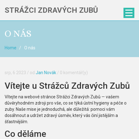
STRÁŽCI ZDRAVÝCH ZUBŮ
O NÁS
Home
O nás
srp, 6 2023
/ od
Jan Novák
/
0 komentář(y)
Vítejte u Strážců Zdravých Zubů
Vítejte na webové stránce Strážci Zdravých Zubů — vašem
důvěryhodném zdroji pro vše, co se týká ústní hygieny a péče o
zuby. Naše mise je jednoduchá, ale důležitá: pomoci vám
dosáhnout a udržet zdravý úsměv, který vás činí jistějším a
šťastnějším.
Co děláme