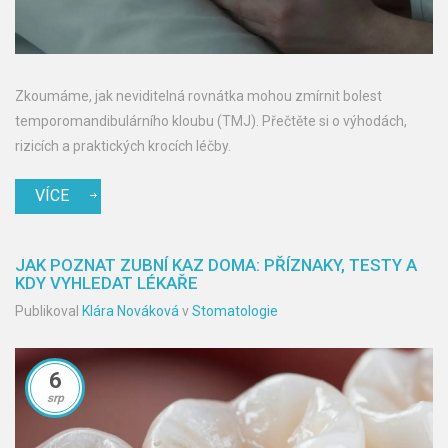
Zkoumáme, jak neviditelná rovnátka mohou zmírnit bolest
temporomandibulárního kloubu (TMJ). Přečtěte si o výhodách,
rizicích a praktických krocích léčby.
VÍCE
JAK POZNAT ZUBNÍ KAZ DOMA: PŘÍZNAKY, TESTY A
KDY VYHLEDAT LÉKAŘE
Publikoval
Klára Nováková
v
Stomatologie
6
srp