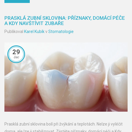
PRASKLÁ ZUBNÍ SKLOVINA: PŘÍZNAKY, DOMÁCÍ PÉČE
A KDY NAVŠTÍVIT ZUBAŘE
Publikoval
Karel Kubík
v
Stomatologie
29
čec
Prasklá zubní sklovina bolí při žvýkání a teplotách. Nelze ji vyléčit
doma, ale lze ji stabilizovat. Zjistěte příznaky, domácí péči a Kdy