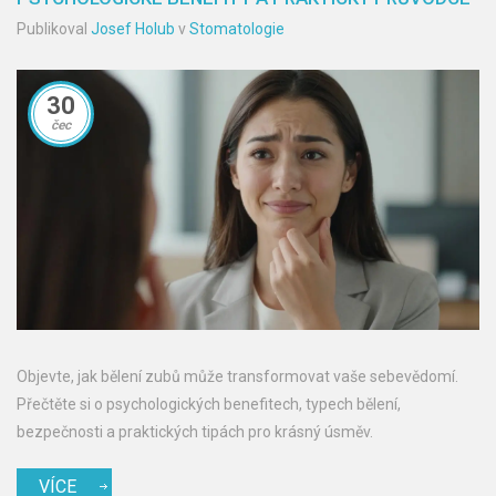
Publikoval
Josef Holub
v
Stomatologie
30
čec
Objevte, jak bělení zubů může transformovat vaše sebevědomí.
Přečtěte si o psychologických benefitech, typech bělení,
bezpečnosti a praktických tipách pro krásný úsměv.
VÍCE