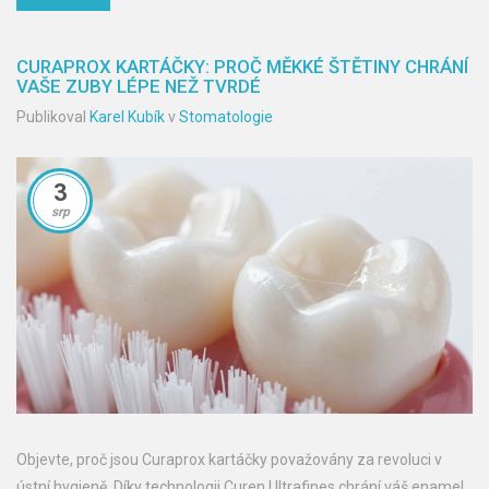
CURAPROX KARTÁČKY: PROČ MĚKKÉ ŠTĚTINY CHRÁNÍ
VAŠE ZUBY LÉPE NEŽ TVRDÉ
Publikoval
Karel Kubík
v
Stomatologie
3
srp
Objevte, proč jsou Curaprox kartáčky považovány za revoluci v
ústní hygieně. Díky technologii Curen Ultrafines chrání váš enamel