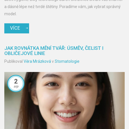
a dásně lépe než tvrdé štětiny. Poradíme vám, jak vybrat správný
model.
VÍCE
JAK ROVNÁTKA MĚNÍ TVÁŘ: ÚSMĚV, ČELIST I
OBLIČEJOVÉ LINIE
Publikoval
Věra Mrázková
v
Stomatologie
2
srp