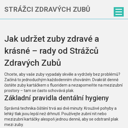
STRÁŽCI ZDRAVÝCH ZUBŮ
Jak udržet zuby zdravé a
krásné – rady od Strážců
Zdravých Zubů
Chcete, aby vaše zuby vypadaly skvěle a vydržely bez problémů?
Začíná to jednoduchým každodenním chováním. Dvakrát denně
čistěte zuby kartáčkem s fluoridem a nezapomeňte na mezizubní
prostory – tam se často schovává plak.
Základní pravidla dentální hygieny
Správná technika čištění trvá asi dvě minuty. Krouživé pohyby a
lehký tlak jsou lepší než drhnutí. Používejte zubní nit nebo
mezizubní kartáčky alespoň jednou denně, aby se odstranil plak
mezi zuby.