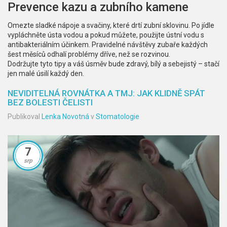
Prevence kazu a zubního kamene
Omezte sladké nápoje a svačiny, které drtí zubní sklovinu. Po jídle
vypláchněte ústa vodou a pokud můžete, použijte ústní vodu s
antibakteriálním účinkem. Pravidelné návštěvy zubaře každých
šest měsíců odhalí problémy dříve, než se rozvinou.
Dodržujte tyto tipy a váš úsměv bude zdravý, bílý a sebejistý – stačí
jen malé úsilí každý den.
NEVIDITELNÁ ROVNÁTKA A TMJ: JAK KLIDNĚ SPÁT
BEZ BOLESTI ČELISTI
Publikoval
Lenka Novotná
v
Stomatologie
7
srp