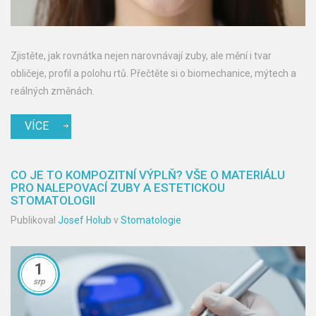
Zjistěte, jak rovnátka nejen narovnávají zuby, ale mění i tvar
obličeje, profil a polohu rtů. Přečtěte si o biomechanice, mýtech a
reálných změnách.
VÍCE
CO JE TO KOMPOZITNÍ VÝPLŇ? VŠE O MATERIÁLU
PRO NALEPOVACÍ ZUBY A ESTETICKOU
STOMATOLOGII
Publikoval
Josef Holub
v
Stomatologie
1
srp