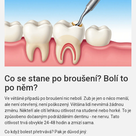
Co se stane po broušení? Bolí to
po něm?
Ve většině případů po broušení nic nebolí. Zub je jen o něco menší,
ale není otevřený, není poškozený. Většina lidí nevnímá žádnou
změnu. Někteří ale cítí lehkou citlivost na studené nebo horké. To je
způsobeno dočasným podrážděním dentinu - ne nervu. Tato
citlivost trvá obvykle 24-48 hodin a zmizí sama.
Co když bolest přetrvává? Pak je důvod jiný: