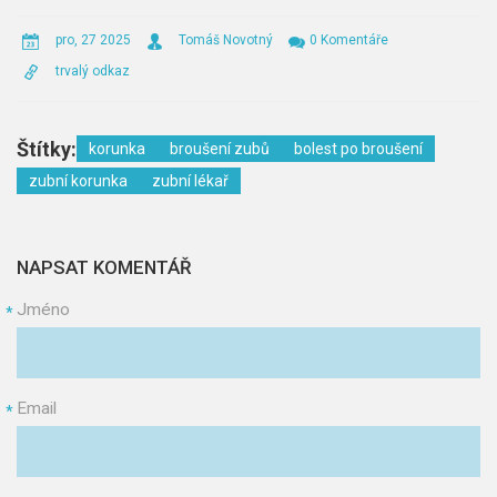
pro, 27 2025
Tomáš Novotný
0 Komentáře
trvalý odkaz
Štítky:
korunka
broušení zubů
bolest po broušení
zubní korunka
zubní lékař
NAPSAT KOMENTÁŘ
Jméno
*
Email
*