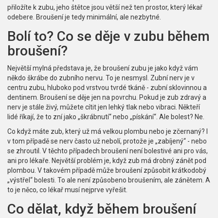
přiložíte k zubu, jeho štětce jsou větší než ten prostor, který lékař
odebere. Broušení je tedy minimální, ale nezbytné.
Bolí to? Co se děje v zubu během
broušení?
Největší mylná představa je, že broušení zubu je jako když vám
někdo škrábe do zubního nervu. To je nesmysl. Zubní nerv je v
centru zubu, hluboko pod vrstvou tvrdé tkáně - zubní sklovinnou a
dentinem. Broušení se děje jen na povrchu. Pokud je zub zdravý a
nerv je stále živý, můžete cítit jen lehký tlak nebo vibraci. Někteří
lidé říkají, že to zní jako „škrábnutí“ nebo „pískání“. Ale bolest? Ne.
Co když máte zub, který už má velkou plombu nebo je zčernaný? I
v tom případě se nerv často už nebolí, protože je „zabíjený“ - nebo
se zhroutil. V těchto případech broušení není bolestivé ani pro vás,
ani pro lékaře. Největší problém je, když zub má drobný zánět pod
plombou. V takovém případě může broušení způsobit krátkodobý
„výstřel“ bolesti. To ale není způsobeno broušením, ale zánětem. A
to je něco, co lékař musí nejprve vyřešit.
Co dělat, když během broušení