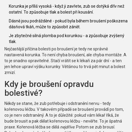
Korunka je příliš vysoká - když ji zavřete, zub se dotýká dřív než
ostatní. To způsobuje tlak a bolest při kousání.
Dásně jsou podrážděné - pokud byla během broušení poškozena
dásňová tkáň, může to způsobit zánět.
Je zbytečně silná plomba pod korunkou - a způsobuje zvýšený
tlak.
Nejčastější příčina bolesti po broušení je tedy ne správně
nastavená korunka. To není chyba broušení, ale chyba montáže. A
to je snadno opravitelné. Stačí vrátit se k lékaři za pár dní - a ten
jen lehce upraví výšku korunky. Většinou to trvá pět minut a bolest
zmizí.
Kdy je broušení opravdu
bolestivé?
Někdy se stane, že zub potřebuje i odstranění nervu - tedy
kořenovou léčbu. V takovém případě se broušení provádí po tom,
co je nerv odstraněný. A to je důležité: pokud vám lékař říká, že
bude brousit a pak dělat kořenovou léčbu - nevěřte. To je špatná
praxe. Kořenová léčba se dělá
nejdříve
. Potom se zub brousí.