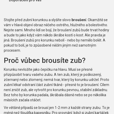
Doporučení pro vás
Stojíte před zubní korunkou a slyšíte slovo
broušení
. Okamžitě se
vám v hlavě objeví obraz něčeho ostrého, hlučného a bolestivého.
Nejste sami. Mnoho lidí se bojí, že broušení zubů bude trvat hodiny
a bude to jako když vám někdo škrábe kostí o kost. Ale pravda je
jiná. Broušení zubů pro korunku nebolí - nebo by nemělo bolět. A
pokud to bolí, je to způsobené něčím jiným než samotným
procesem.
Proč vůbec brousíte zub?
Korunku nevložíte jako čepičku na hlavu. Musí se přesně
přizpůsobit tvaru vašeho zubu. A ten zub, který je poškozený,
zčernaný nebo zlomený, nemá tvar, který by korunku udržel. Proto
zubní lékař odstraní část zubní tkáně - přesně to je broušení. Cílem
není zničit zub, ale vytvořit pro korunku pevnou, stabilní základnu.
Bez toho by korunka padala, škrábala dásně nebo se po několika
měsících začala otáčet.
Ve většině případů se brousí jen 1-2 mm z každé strany zubu. To je
méně než tloušťka kapesníku. Pro srovnání: když si zubní kartáček