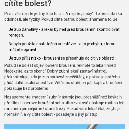
cítíte bolest?
První věc: nejste jediný, kdo to cítí. A nejste „slabý“. To není otázka
odolnosti, ale fyziky. Pokud cítíte ostrou bolest, znamená to, že:
Je zub zánětlivý - a lékař by měl před broušením zkontrolovat
rentgen.
Nebyla použita dostatečná anestézie - a to je chyba, kterou
můžete opravit.
Je zub příliš nízko - broušení se přesahuje do citlivé oblasti.
Pokud se bolest objeví během broušení, řekněte to lékaři hned.
Nečekejte, až to skončí. Dobrý zubní lékař zastaví nástroj,
překontroluje, zda je zub správně znečištěný, a pokud je potřeba,
přidá další lokální anestézii. Většinou stačí jen pár kaplí a broušení
pokračuje bez problémů.
Nezapomeňte: moderní zubní nástroje jsou přesnější než kdykoliv
předtím. Laserové broušení nebo ultrazvukové nástroje mohou být
mnohem jemnější než staré frézy. Pokud vám lékař říká, že „to je
normální“, a vy cítíte bolest - požádejte o jiný přístup.