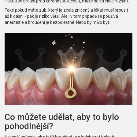
Pokud se brousí před kořenovou léčbou, může se infekce rozšířit.
Také pokud máte zub, který je zcela zničený a lékař musí brousit
až k dásni - pak je riziko větší. Ale i v tom případě se používá
anestézie a broušení je bezbolestné. Nebo by mělo být.
Co můžete udělat, aby to bylo
pohodlnější?