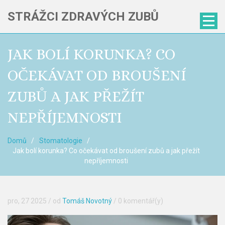
STRÁŽCI ZDRAVÝCH ZUBŮ
JAK BOLÍ KORUNKA? CO
OČEKÁVAT OD BROUŠENÍ
ZUBŮ A JAK PŘEŽÍT
NEPŘÍJEMNOSTI
Domů
Stomatologie
Jak bolí korunka? Co očekávat od broušení zubů a jak přežít
nepříjemnosti
pro, 27 2025
/ od
Tomáš Novotný
/
0 komentář(y)