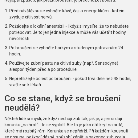
Nejlepší způsob, jak přežít broušení, je předcházet bolesti:
Před návštěvou se vyhněte kávě, čaji a energetikům - kofein
zvyšuje citlivost nervů.
Požádejte o lokální anestézii - i když si myslíte, že to nebudete
potřebovat. Je to jen jedna injekce a může vás ušetřit hodiny
nevolnosti.
Po broušení se vyhněte horkým a studeným potravinám 24
hodin.
Používejte zubní pastu na citlivé zuby (např. Sensodyne)
alespoň týden před a po proceduře.
Nepřehlížejte bolest po broušení - pokud trvá déle než 48 hodin,
vraťte se k lékaři.
Co se stane, když se broušení
neudělá?
Někteří lidé si myslí, že když nechají zub tak, jak je, a jen si dají
korunku „na hrot“ - to se vyplatí. Ale to je jako dát kryt na autě,
které má rozbitý rám. Korunka se nepřidrží. Při každém kousnutí
se posune, poškodí dásně, způsobí zánět, a nakonec zub zcela