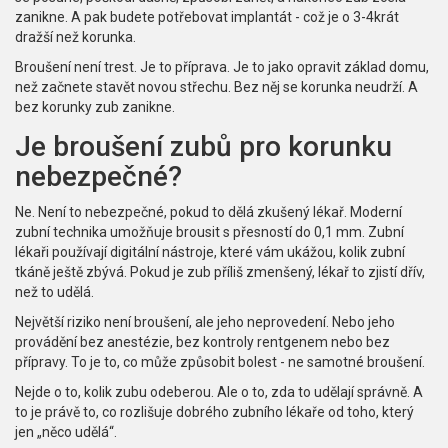
zanikne. A pak budete potřebovat implantát - což je o 3-4krát
dražší než korunka.
Broušení není trest. Je to příprava. Je to jako opravit základ domu,
než začnete stavět novou střechu. Bez něj se korunka neudrží. A
bez korunky zub zanikne.
Je broušení zubů pro korunku
nebezpečné?
Ne. Není to nebezpečné, pokud to dělá zkušený lékař. Moderní
zubní technika umožňuje brousit s přesností do 0,1 mm. Zubní
lékaři používají digitální nástroje, které vám ukážou, kolik zubní
tkáně ještě zbývá. Pokud je zub příliš zmenšený, lékař to zjistí dřív,
než to udělá.
Největší riziko není broušení, ale jeho neprovedení. Nebo jeho
provádění bez anestézie, bez kontroly rentgenem nebo bez
přípravy. To je to, co může způsobit bolest - ne samotné broušení.
Nejde o to, kolik zubu odeberou. Ale o to, zda to udělají správně. A
to je právě to, co rozlišuje dobrého zubního lékaře od toho, který
jen „něco udělá“.