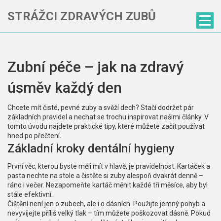
STRÁŽCI ZDRAVÝCH ZUBŮ
Zubní péče – jak na zdravý
úsměv každý den
Chcete mít čisté, pevné zuby a svěží dech? Stačí dodržet pár
základních pravidel a nechat se trochu inspirovat našimi články. V
tomto úvodu najdete praktické tipy, které můžete začít používat
hned po přečtení.
Základní kroky dentální hygieny
První věc, kterou byste měli mít v hlavě, je pravidelnost. Kartáček a
pasta nechte na stole a čistěte si zuby alespoň dvakrát denně –
ráno i večer. Nezapomeňte kartáč měnit každé tři měsíce, aby byl
stále efektivní.
Čištění není jen o zubech, ale i o dásních. Použijte jemný pohyb a
nevyvíjejte příliš velký tlak – tím můžete poškozovat dásně. Pokud