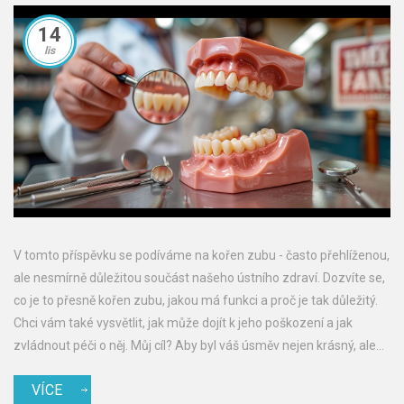
14
lis
V tomto příspěvku se podíváme na kořen zubu - často přehlíženou,
ale nesmírně důležitou součást našeho ústního zdraví. Dozvíte se,
co je to přesně kořen zubu, jakou má funkci a proč je tak důležitý.
Chci vám také vysvětlit, jak může dojít k jeho poškození a jak
zvládnout péči o něj. Můj cíl? Aby byl váš úsměv nejen krásný, ale
také zdravý!
VÍCE