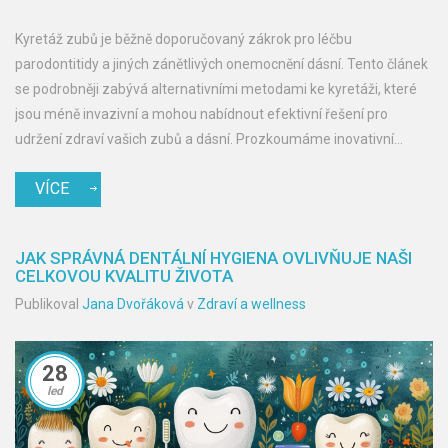
Kyretáž zubů je běžně doporučovaný zákrok pro léčbu
parodontitidy a jiných zánětlivých onemocnění dásní. Tento článek
se podrobněji zabývá alternativními metodami ke kyretáži, které
jsou méně invazivní a mohou nabídnout efektivní řešení pro
udržení zdraví vašich zubů a dásní. Prozkoumáme inovativní
technologie a postupy, které zdokonalují péči o ústní dutinu.
VÍCE
JAK SPRÁVNÁ DENTÁLNÍ HYGIENA OVLIVŇUJE NAŠI
CELKOVOU KVALITU ŽIVOTA
Publikoval
Jana Dvořáková
v
Zdraví a wellness
28
led