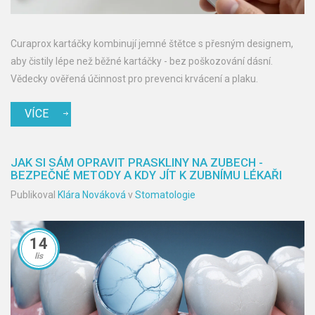
Curaprox kartáčky kombinují jemné štětce s přesným designem,
aby čistily lépe než běžné kartáčky - bez poškozování dásní.
Vědecky ověřená účinnost pro prevenci krvácení a plaku.
VÍCE
JAK SI SÁM OPRAVIT PRASKLINY NA ZUBECH -
BEZPEČNÉ METODY A KDY JÍT K ZUBNÍMU LÉKAŘI
Publikoval
Klára Nováková
v
Stomatologie
14
lis