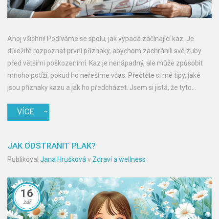
Ahoj všichni! Podíváme se spolu, jak vypadá začínající kaz. Je
důležité rozpoznat první příznaky, abychom zachránili své zuby
před většími poškozeními. Kaz je nenápadný, ale může způsobit
mnoho potíží, pokud ho neřešíme včas. Přečtěte si mé tipy, jaké
jsou příznaky kazu a jak ho předcházet. Jsem si jistá, že tyto
informace pomohou vám i vašim zubům!
VÍCE
JAK ODSTRANIT PLAK?
Publikoval
Jana Hrušková
v
Zdraví a wellness
16
zář