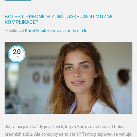
BOLEST PŘEDNÍCH ZUBŮ: JAKÉ JSOU MOŽNÉ
KOMPLIKACE?
Publikoval
Karel Kubík
v
Zdraví a péče o tělo
20
říj
Jsem asi jako každý jiný člověk, když říkám, že nechci mít bolest
předních zubů. Ale co kdyby se to stalo? Tento příspěvek se věnuje