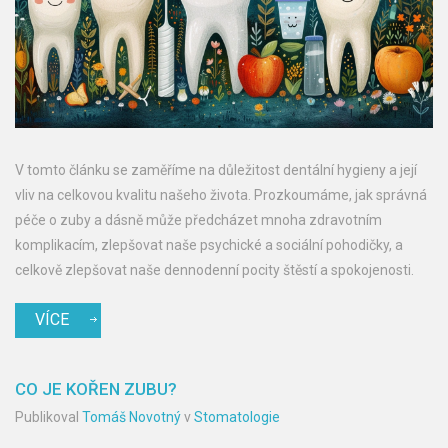
V tomto článku se zaměříme na důležitost dentální hygieny a její
vliv na celkovou kvalitu našeho života. Prozkoumáme, jak správná
péče o zuby a dásně může předcházet mnoha zdravotním
komplikacím, zlepšovat naše psychické a sociální pohodičky, a
celkově zlepšovat naše dennodenní pocity štěstí a spokojenosti.
VÍCE
CO JE KOŘEN ZUBU?
Publikoval
Tomáš Novotný
v
Stomatologie