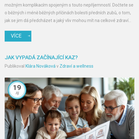
možným komplikacím spojeným s touto nepříjemností. Dočtete se
o běžných i méně běžných příčinách bolesti předních zubů, o tom,
jak se jim dá předcházet a jaký vliv mohou mít na celkové zdraví
úst. To vše a ještě mnohem více naleznete v tomto příspěvku.
VÍCE
JAK VYPADÁ ZAČÍNAJÍCÍ KAZ?
Publikoval
Klára Nováková
v
Zdraví a wellness
19
říj