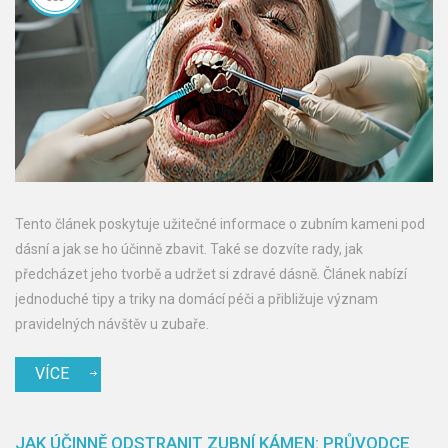
Tento článek poskytuje užitečné informace o zubním kameni pod
dásní a jak se ho účinně zbavit. Také se dozvíte rady, jak
předcházet jeho tvorbě a udržet si zdravé dásně. Článek nabízí
jednoduché tipy a triky na domácí péči a přibližuje význam
pravidelných návštěv u zubaře.
VÍCE
JAK ÚČINNĚ ODSTRANIT ZUBNÍ KÁMEN: PRŮVODCE