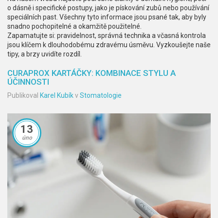
o dásně i specifické postupy, jako je pískování zubů nebo používání
speciálních past. Všechny tyto informace jsou psané tak, aby byly
snadno pochopitelné a okamžitě použitelné.
Zapamatujte si: pravidelnost, správná technika a včasná kontrola
jsou klíčem k dlouhodobému zdravému úsměvu. Vyzkoušejte naše
tipy, a brzy uvidíte rozdíl.
CURAPROX KARTÁČKY: KOMBINACE STYLU A
ÚČINNOSTI
Publikoval
Karel Kubík
v
Stomatologie
13
úno