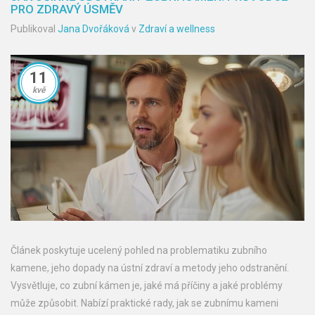
PRO ZDRAVÝ ÚSMĚV
Publikoval
Jana Dvořáková
v
Zdraví a wellness
11
kvě
Článek poskytuje ucelený pohled na problematiku zubního
kamene, jeho dopady na ústní zdraví a metody jeho odstranění.
Vysvětluje, co zubní kámen je, jaké má příčiny a jaké problémy
může způsobit. Nabízí praktické rady, jak se zubnímu kameni