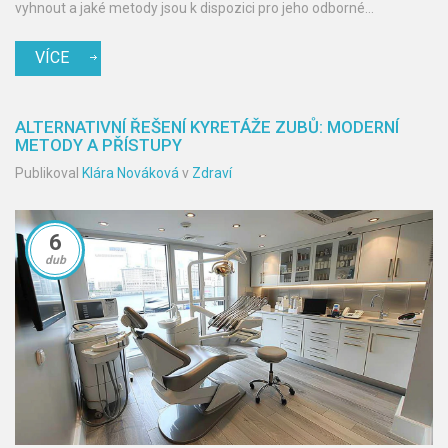
vyhnout a jaké metody jsou k dispozici pro jeho odborné
odstranění. Čtenáři se dozvědí, proč je pravidelná návštěva
VÍCE
zubního lékaře nezbytná pro udržení zdraví jejich úsměvu.
ALTERNATIVNÍ ŘEŠENÍ KYRETÁŽE ZUBŮ: MODERNÍ
METODY A PŘÍSTUPY
Publikoval
Klára Nováková
v
Zdraví
6
dub