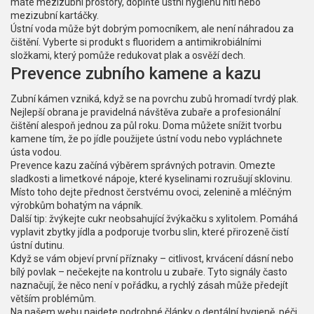
máte mezizubní prostory, doplňte ústní hygienu nití nebo
mezizubní kartáčky.
Ústní voda může být dobrým pomocníkem, ale není náhradou za
čištění. Vyberte si produkt s fluoridem a antimikrobiálními
složkami, který pomůže redukovat plak a osvěží dech.
Prevence zubního kamene a kazu
Zubní kámen vzniká, když se na povrchu zubů hromadí tvrdý plak.
Nejlepší obrana je pravidelná návštěva zubaře a profesionální
čištění alespoň jednou za půl roku. Doma můžete snížit tvorbu
kamene tím, že po jídle použijete ústní vodu nebo vypláchnete
ústa vodou.
Prevence kazu začíná výběrem správných potravin. Omezte
sladkosti a limetkové nápoje, které kyselinami rozrušují sklovinu.
Místo toho dejte přednost čerstvému ovoci, zelenině a mléčným
výrobkům bohatým na vápník.
Další tip: žvýkejte cukr neobsahující žvýkačku s xylitolem. Pomáhá
vyplavit zbytky jídla a podporuje tvorbu slin, které přirozeně čistí
ústní dutinu.
Když se vám objeví první příznaky – citlivost, krvácení dásní nebo
bílý povlak – nečekejte na kontrolu u zubaře. Tyto signály často
naznačují, že něco není v pořádku, a rychlý zásah může předejít
větším problémům.
Na našem webu najdete podrobné články o dentální hygieně, péči