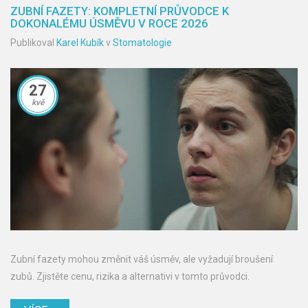
ZUBNÍ FAZETY: KOMPLETNÍ PRŮVODCE K
DOKONALÉMU ÚSMĚVU V ROCE 2026
Publikoval
Karel Kubík
v
Stomatologie
27
kvě
Zubní fazety mohou změnit váš úsměv, ale vyžadují broušení
zubů. Zjistěte cenu, rizika a alternativi v tomto průvodci.