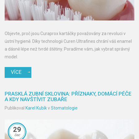
Objevte, proč jsou Curaprox kartáčky považovány za revoluci v
ústní hygieně. Díky technologii Curen Ultrafines chrání váš enamel
a dásně lépe než tvrdé štětiny. Poradíme vám, jak vybrat správný
model.
VÍCE
PRASKLÁ ZUBNÍ SKLOVINA: PŘÍZNAKY, DOMÁCÍ PÉČE
A KDY NAVŠTÍVIT ZUBAŘE
Publikoval
Karel Kubík
v
Stomatologie
29
čec