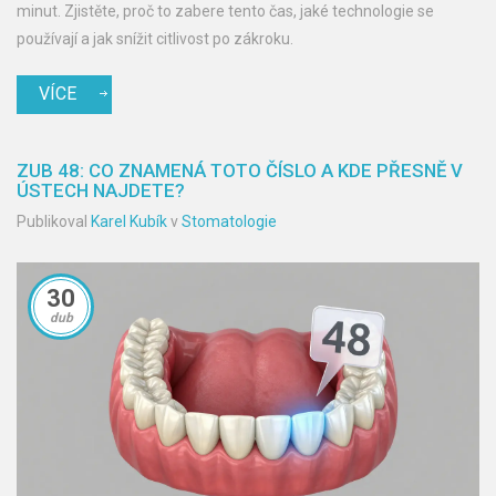
minut. Zjistěte, proč to zabere tento čas, jaké technologie se
používají a jak snížit citlivost po zákroku.
VÍCE
ZUB 48: CO ZNAMENÁ TOTO ČÍSLO A KDE PŘESNĚ V
ÚSTECH NAJDETE?
Publikoval
Karel Kubík
v
Stomatologie
30
dub