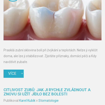
Prasklá zubní sklovina bolí při žvýkání a teplotách. Nelze ji vyléčit
doma, ale lze ji stabilizovat. Zjistěte příznaky, domácí péči a Kdy
navštívit zubaře.
VÍCE
CITLIVOST ZUBŮ: JAK JI RYCHLE ZVLÁDNOUT A
ZNOVU SI UŽÍT JÍDLO BEZ BOLESTI
Publikoval
Karel Kubík
v
Stomatologie