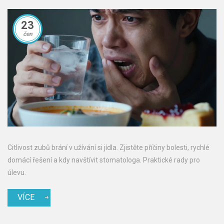
23
čen
Citlivost zubů brání v užívání si jídla. Zjistěte příčiny bolesti, rychlé
domácí řešení a kdy navštívit stomatologa. Praktické rady pro
úlevu.
VÍCE