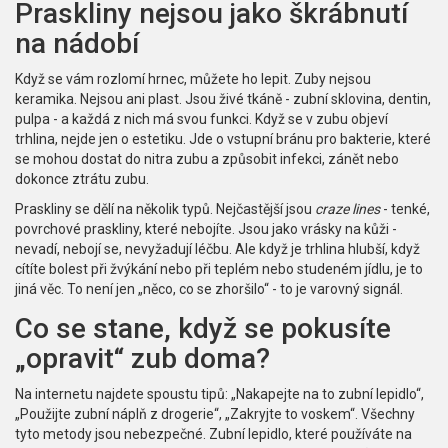
Praskliny nejsou jako škrábnutí
na nádobí
Když se vám rozlomí hrnec, můžete ho lepit. Zuby nejsou
keramika. Nejsou ani plast. Jsou živé tkáně - zubní sklovina, dentin,
pulpa - a každá z nich má svou funkci. Když se v zubu objeví
trhlina, nejde jen o estetiku. Jde o vstupní bránu pro bakterie, které
se mohou dostat do nitra zubu a způsobit infekci, zánět nebo
dokonce ztrátu zubu.
Praskliny se dělí na několik typů. Nejčastější jsou
craze lines
- tenké,
povrchové praskliny, které nebojíte. Jsou jako vrásky na kůži -
nevadí, nebojí se, nevyžadují léčbu. Ale když je trhlina hlubší, když
cítíte bolest při žvýkání nebo při teplém nebo studeném jídlu, je to
jiná věc. To není jen „něco, co se zhoršilo“ - to je varovný signál.
Co se stane, když se pokusíte
„opravit“ zub doma?
Na internetu najdete spoustu tipů: „Nakapejte na to zubní lepidlo“,
„Použijte zubní náplň z drogerie“, „Zakryjte to voskem“. Všechny
tyto metody jsou nebezpečné. Zubní lepidlo, které používáte na