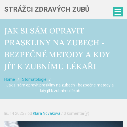
STRÁŽCI ZDRAVÝCH ZUBŮ
JAK SI SÁM OPRAVIT
PRASKLINY NA ZUBECH -
BEZPEČNÉ METODY A KDY
JÍT K ZUBNÍMU LÉKAŘI
Home
Stomatologie
Jak si sám opravit praskliny na zubech - bezpečné metody a
kdy jít k zubnímu lékaři
lis, 14 2025
/ od
Klára Nováková
/
0 komentář(y)