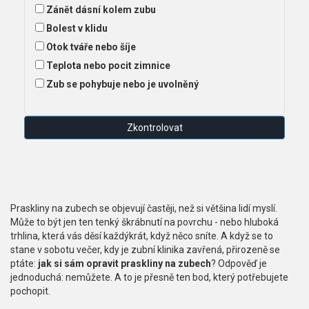
Zánět dásní kolem zubu
Bolest v klidu
Otok tváře nebo šíje
Teplota nebo pocit zimnice
Zub se pohybuje nebo je uvolněný
Zkontrolovat
Praskliny na zubech se objevují častěji, než si většina lidí myslí.
Může to být jen ten tenký škrábnutí na povrchu - nebo hluboká
trhlina, která vás děsí každýkrát, když něco sníte. A když se to
stane v sobotu večer, kdy je zubní klinika zavřená, přirozeně se
ptáte:
jak si sám opravit praskliny na zubech
? Odpověď je
jednoduchá: nemůžete. A to je přesně ten bod, který potřebujete
pochopit.