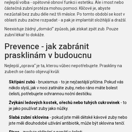
nejlepší volba - opětovně obnoví funkci i estetiku. Ale i most nebo
částečná zubní protéza mohou pomoci. Klíčové je, abyste
nezůstali bez zubu déle než tři měsíce. Po tomto období se kost v
oblasti zubu začne rozpadat - a pak je implantát složitější a dražší.
Neexistuje žádný „domácí“ způsob, jak získat zpět zub. Pouze
zubní lékař to dokáže.
Prevence - jak zabránit
prasklinám v budoucnu
Nejlepší „oprava“ je ta, kterou vůbec nepotřebujete. Praskliny na
zubech se často objevují kvůli:
Skřípání zubů
- bruxismus - to je nejčastější příčina. Pokud vás
někdo slyší, jak v noci zatínáte zuby, nebo ráno máte bolest
čelisti, potřebujete ochrannou noční destičku.
Žvýkání ledových kostek, ořechů nebo tuhých cukrovinek
- to
je jako používat zuby jako nůžky.
Slabá zubní sklovina
- pokud jste měli dětské kávové zuby nebo
jste měli dlouhodobé užívání antibiotik, může být sklovina tenčí.