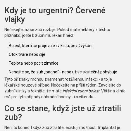
Kdy je to urgentní? Červené
vlajky
Nečekejte, až se zub rozbije. Pokud máte některý z těchto
příznaků, jděte k zubnímu lékaři
hned
:
Bolest, která se projevuje i v klidu, bez žvýkání
Otok tváře nebo šíje
Teplota nebo pocit zimnice
Nebojíte se, že zub „padne“ - nebo už se skutečně pohybuje
Tyto příznaky mohou znamenat rozšířenou infekci - a to je
lékařské nouzové případ. Nečekejte na příští týden. Zavolejte do
zubní kliniky a řekněte, že máte
infekční zubní bolest
. Většina klinik
má pro tyto případy náhradní hodiny - i o víkendu.
Co se stane, když jste už ztratili
zub?
Není to konec. I když zub ztratíte, existují možnosti. Implantát je