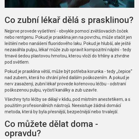
Co zubní lékař dělá s prasklinou?
Nejprve provede vyšetření - obvykle pomocí zvětšovacích čoček
nebo rentgenu. Pokud je prasklina jen na povrchu, může stačit jen
leštění nebo nanášení fluoridového laku. Pokud je hlubší, ale ještě
nezasáhla pulpu, lékař může zub opravit kompozitní náplní - tedy
tmavě šedou plastovou hmotou, kterou vloží do trhliny a ztvrdne
pod světlem.
Pokud je prasklina větší, může být potřeba korunka - tedy „čepice“
nad zubem, která ho chrání před dalším poškozením. A pokud je
nerv zasažený, zubní lékař provede kořenovou léčbu - odstraní
poškozenou pulpu, vyčistí kanálky a zub uzavře.
Všechny tyto léčby se dělají v klidu, pod místním anestetikem, a s
použitím profesionálních nástrojů. Neexistuje žádná domácí
metoda, která by byla přesnější, bezpečnější nebo trvalejší.
Co můžete dělat doma -
opravdu?