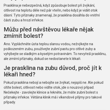
Prasklina je nebezpečná, když způsobuje bolest při žvýkání,
citlivost na teplotu déle než pár vteřin, nebo když je vidět otok
dásní. Tyto příznaky znamenají, že prasklina dosáhla do vnitřní
části zubu a hrozí infekce.
Můžu před návštěvou lékaře nějak
zmírnit bolest?
Ano. Vypláchněte ústa teplou slanou vodou, nežvýkejte na
poškozeném zubu, používejte zubní pastu pro citlivé zuby a
vyhýbejte se sladkým a kyselým potravinám. To nevyřeší prasklinu,
ale zmírní příznaky, dokud se nedostanete k lékaři.
Je prasklina na zubu důvod, proč jít k
lékaři hned?
Pokud prasklina nebojí a nebojíte se žvýkat, nejspíš ne. Ale pokud
cítíte bolest, citlivost nebo vidíte otok, jde o nouzový případ.
Nečekejte - zavolejte klinice a řekněte, že máte zubní bolest s
příznaky infekce. Většina klinik má i víkendové příjmy pro takové
případy.