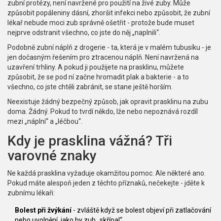
zubní protézy, není navržené pro použití na živé zuby. Může
způsobit popáleniny dásní, zhoršit infekci nebo způsobit, že zubní
lékař nebude moci zub správně ošetřit - protože bude muset
nejprve odstranit všechno, co jste do něj „naplnili“.
Podobně zubní náplň z drogerie - ta, která je v malém tubusíku - je
jen dočasným řešením pro ztracenou náplň. Není navržená na
uzavření trhliny. A pokud ji použijete na prasklinu, můžete
způsobit, že se pod ní začne hromadit plak a bakterie - a to
všechno, co jste chtěli zabránit, se stane ještě horším.
Neexistuje žádný bezpečný způsob, jak opravit prasklinu na zubu
doma. Žádný. Pokud to tvrdí někdo, lže nebo nepoznává rozdíl
mezi „náplní“ a „léčbou“.
Kdy je prasklina vážná? Tři
varovné znaky
Ne každá prasklina vyžaduje okamžitou pomoc. Ale některé ano.
Pokud máte alespoň jeden z těchto příznaků, nečekejte - jděte k
zubnímu lékaři:
Bolest při žvýkání
- zvláště když se bolest objeví při zatlačování
nebo uvolnění, jako by zub „skřípal“