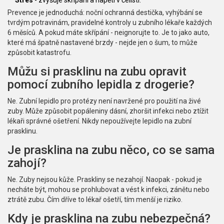
Stres
- zvyšuje skřípání a napětí v čelisti.
Prevence je jednoduchá: noční ochranná destička, vyhýbání se
tvrdým potravinám, pravidelné kontroly u zubního lékaře každých
6 měsíců. A pokud máte skřípání - neignorujte to. Je to jako auto,
které má špatně nastavené brzdy - nejde jen o šum, to může
způsobit katastrofu.
Můžu si prasklinu na zubu opravit
pomocí zubního lepidla z drogerie?
Ne. Zubní lepidlo pro protézy není navržené pro použití na živé
zuby. Může způsobit popáleniny dásní, zhoršit infekci nebo ztížit
lékaři správné ošetření. Nikdy nepoužívejte lepidlo na zubní
prasklinu.
Je prasklina na zubu něco, co se sama
zahojí?
Ne. Zuby nejsou kůže. Praskliny se nezahojí. Naopak - pokud je
necháte být, mohou se prohlubovat a vést k infekci, zánětu nebo
ztrátě zubu. Čím dříve to lékař ošetří, tím menší je riziko.
Kdy je prasklina na zubu nebezpečná?