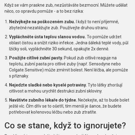
Když se vám praskne zub, nezůstáváte bezmocní. Můžete udělat
něco, co opravdu pomůže - a to bez rizika:
Nežvýkejte na poškozeném zubu.
I když to není příjemné,
zbytečně nezatěžujte zub. Používejte druhou stranu.
Vypláchněte ústa teplou slanou vodou.
To pomůže udržet
oblast čistou a snížit riziko infekce. Jedna šáleká teplé vody, půl
lžičky soli, vypláchněte 30 sekund, opakujte 2x denně.
Použijte citlivé zubní pasty.
Pokud zub citlivě reaguje na
teplotu, zubní pasta pro citlivé zuby (např. Sensodyne nebo
Colgate Sensitive) může zmírnit bolest. Není léčba, ale pomůže
s příznaky.
Nejedzte sladké nebo kyselé potraviny.
Tyto látky zhoršují
citlivost a mohou urychlit destrukci zubní skloviny.
Navštivte zubního lékaře do týdne.
Nečekejte, až to bude bolet
ještě víc. Čím dřív se to ošetří, tím menší je šance, že budete
potřebovat kořenovou léčbu nebo zub ztratíte.
Co se stane, když to ignorujete?