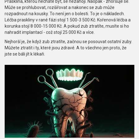
Prasklina, kterou necháte být, se nezahojí. Naopak - zhoršuje se.
Může se prohlubovat, rozšiřovat a nakonec se zub může
rozpadnout na kousky. To není jen o bolesti. To je o nákladech.
Léčba praskliny v rané fázi stojí 1 500-3 500 Kč. Kořenová léčba a
korunka stojí 8 000-15 000 Kč. A pokud zub ztratíte, musíte si ho
nahradit implantací - což stojí 25 000 Kč a více.
Nejhorší je, že když zub ztratíte, začnou se posouvat ostatní zuby.
Můžete ztratit i ty, které jsou zdravé. A to všechno jen proto, že
jste se báli jít k lékaři.