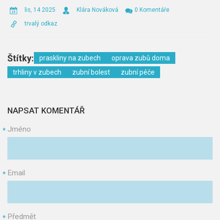
lis, 14 2025
Klára Nováková
0 Komentáře
trvalý odkaz
Štítky:
praskliny na zubech
oprava zubů doma
trhliny v zubech
zubní bolest
zubní péče
NAPSAT KOMENTÁŘ
Jméno
*
Email
*
Předmět
*