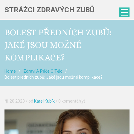
STRÁŽCI ZDRAVÝCH ZUBŮ
BOLEST PŘEDNÍCH ZUBŮ:
JAKÉ JSOU MOŽNÉ
KOMPLIKACE?
Home
Zdraví A Péče O Tělo
Bolest předních zubů: Jaké jsou možné komplikace?
říj, 20 2023
/ od
Karel Kubík
/
0 komentář(y)