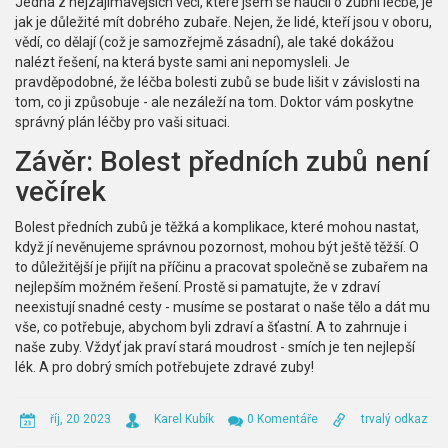
Jedna z nejzajímavějších věcí, které jsem se naučil o zubní léčbě, je
jak je důležité mít dobrého zubaře. Nejen, že lidé, kteří jsou v oboru,
vědí, co dělají (což je samozřejmě zásadní), ale také dokážou
nalézt řešení, na která byste sami ani nepomysleli. Je
pravděpodobné, že léčba bolesti zubů se bude lišit v závislosti na
tom, co ji způsobuje - ale nezáleží na tom. Doktor vám poskytne
správný plán léčby pro vaši situaci.
Závěr: Bolest předních zubů není
večírek
Bolest předních zubů je těžká a komplikace, které mohou nastat,
když jí nevěnujeme správnou pozornost, mohou být ještě těžší. O
to důležitější je přijít na příčinu a pracovat společně se zubařem na
nejlepším možném řešení. Prostě si pamatujte, že v zdraví
neexistují snadné cesty - musíme se postarat o naše tělo a dát mu
vše, co potřebuje, abychom byli zdraví a šťastní. A to zahrnuje i
naše zuby. Vždyť jak praví stará moudrost - smích je ten nejlepší
lék. A pro dobrý smích potřebujete zdravé zuby!
říj, 20 2023
Karel Kubík
0 Komentáře
trvalý odkaz