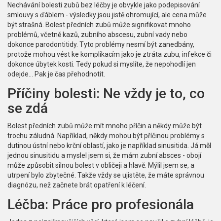
Nechávání bolesti zubů bez léčby je obvykle jako podepisování
smlouvy s ďáblem - výsledky jsou jistě ohromující, ale cena může
být strašná. Bolest předních zubů může signifikovat mnoho
problémů, včetně kazů, zubního abscesu, zubní vady nebo
dokonce parodontitidy. Tyto problémy nesmí být zanedbány,
protože mohou vést ke komplikacím jako je ztráta zubu, infekce či
dokonce úbytek kosti. Tedy pokud si myslíte, že nepohodlí jen
odejde... Pak je čas přehodnotit.
Příčiny bolesti: Ne vždy je to, co
se zdá
Bolest předních zubů může mít mnoho příčin a někdy může být
trochu záludná. Například, někdy mohou být příčinou problémy s
dutinou ústní nebo krční oblastí, jako je například sinusitida. Já měl
jednou sinusitidu a myslel jsem si, že mám zubní absces - obojí
může způsobit silnou bolest v obličeji a hlavě. Mýlil jsem se, a
utrpení bylo zbytečné. Takže vždy se ujistěte, že máte správnou
diagnózu, než začnete brát opatření k léčení.
Léčba: Práce pro profesionála