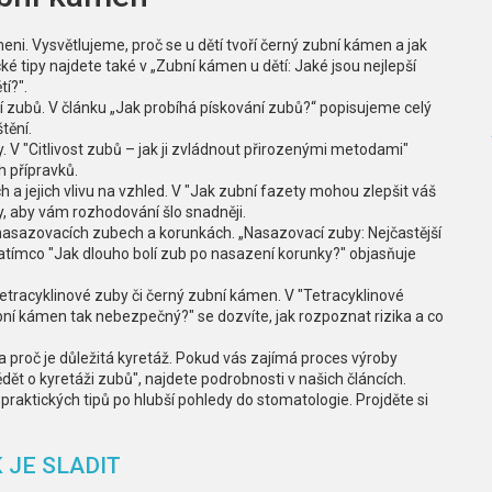
i. Vysvětlujeme, proč se u dětí tvoří černý zubní kámen a jak
é tipy najdete také v „Zubní kámen u dětí: Jaké jsou nejlepší
í?".
ní zubů. V článku „Jak probíhá pískování zubů?“ popisujeme celý
tění.
. V "Citlivost zubů – jak ji zvládnout přirozenými metodami"
h přípravků.
a jejich vlivu na vzhled. V "Jak zubní fazety mohou zlepšit váš
, aby vám rozhodování šlo snadněji.
o nasazovacích zubech a korunkách. „Nasazovací zuby: Nejčastější
zatímco "Jak dlouho bolí zub po nasazení korunky?" objasňuje
racyklinové zuby či černý zubní kámen. V "Tetracyklinové
ubní kámen tak nebezpečný?" se dozvíte, jak rozpoznat rizika a co
a proč je důležitá kyretáž. Pokud vás zajímá proces výroby
ět o kyretáži zubů", najdete podrobnosti v našich článcích.
 praktických tipů po hlubší pohledy do stomatologie. Projděte si
 JE SLADIT