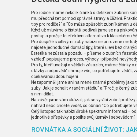
Pro rodiče máme několik článků o dětském zubním kamen
mu předcházet pomocí správné stravy a čištění. Praktick
tipy pro rodiče?“ a "Co může způsobit zubní kámen u dět
Když už mluvíme o čistotě, podívali jsme se na písková
postup a proč je to efektivní alternativa k klasickému čiš
Pro dospělé s citlivými zuby nabízíme přirozené metody
najdete jednoduché domácí tipy, které uleví bez drahýc
Estetika nezůstala pozadu – píšeme o zubních fazetách 
vzhled" popisujeme proces, výhody i případné nevýhody
Pro ty, kteří uvažují o větších zásazích, máme články 
otázky a odpovědi" shrnuje vše, co potřebujete vědět, 
očekávanou dobu hojení.
Nezapomněli jsme ani na méně známé problémy jako tet
zuby: Jak je odhalit v raném stádiu" a "Proč je černý z
s nimi dělat.
Na závěr jsme vám ukázali, jak se vyrábí zubní protézy 
náhrad nebo chcete vědět, co obnáší "Co potřebujete věd
Celý listopad tak nabízí široké spektrum informací – od
jednotlivé příspěvky a posilte svůj úsměv i sebevědomí.
ROVNÁTKA A SOCIÁLNÍ ŽIVOT: JAK