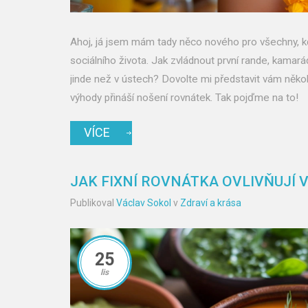
Ahoj, já jsem mám tady něco nového pro všechny, kd
sociálního života. Jak zvládnout první rande, kamará
jinde než v ústech? Dovolte mi představit vám několi
výhody přináší nošení rovnátek. Tak pojďme na to!
VÍCE
JAK FIXNÍ ROVNÁTKA OVLIVŇUJÍ 
Publikoval
Václav Sokol
v
Zdraví a krása
25
lis