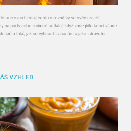
o si zrovna hledají cestu s rovnátky ve svém zajetí
dy na párty nebo rodinné setkání, když vaše jídlo končí všude
k tipů a triků, jak se vyhnout trapasům a jaké zdravotní
VÁŠ VZHLED