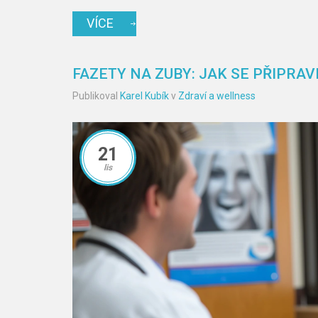
VÍCE
FAZETY NA ZUBY: JAK SE PŘIPRA
Publikoval
Karel Kubík
v
Zdraví a wellness
21
lis