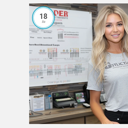
18
lis