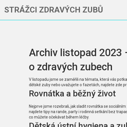
STRÁŽCI ZDRAVÝCH ZUBŮ
Archiv listopad 2023 –
o zdravých zubech
V listopadu jsme se zaměřili na témata, která vás potka
dětské zuby nebo uvažujete o fazetách, najdete zde pra
Rovnátka a běžný život
Nejprve jsme rozebrali, jak sladit rovnátka se sociálním 
najdete tipy na rande, party i rodinná setkání bez trapasů
co můžete očekávat během léčby.
Dětská ústní hygiena a z