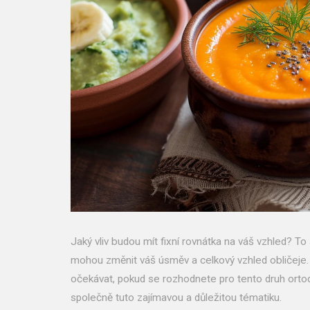
Jaký vliv budou mít fixní rovnátka na váš vzhled? T
mohou změnit váš úsměv a celkový vzhled obličeje.
očekávat, pokud se rozhodnete pro tento druh orto
společně tuto zajímavou a důležitou tématiku.