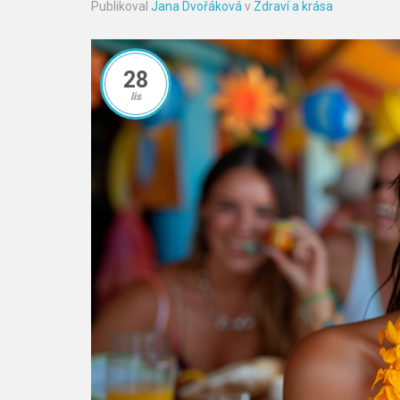
Publikoval
Jana Dvořáková
v
Zdraví a krása
28
lis