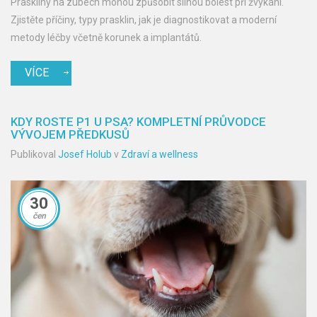
Praskliny na zubech mohou způsobit silnou bolest při žvýkání.
Zjistěte příčiny, typy prasklin, jak je diagnostikovat a moderní
metody léčby včetně korunek a implantátů.
VÍCE
KDY ROSTE P1 U PSA? KOMPLETNÍ PRŮVODCE
VÝVOJEM PŘEDKUSŮ
Publikoval
Josef Holub
v
Zdraví a wellness
30
čen