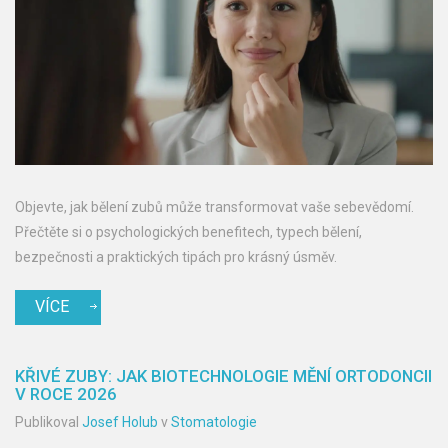
Objevte, jak bělení zubů může transformovat vaše sebevědomí.
Přečtěte si o psychologických benefitech, typech bělení,
bezpečnosti a praktických tipách pro krásný úsměv.
VÍCE
KŘIVÉ ZUBY: JAK BIOTECHNOLOGIE MĚNÍ ORTODONCII
V ROCE 2026
Publikoval
Josef Holub
v
Stomatologie