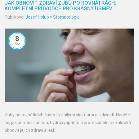
JAK OBNOVIT ZDRAVÍ ZUBŮ PO ROVNÁTKÁCH:
KOMPLETNÍ PRŮVODCE PRO KRÁSNÝ ÚSMĚV
Publikoval
Josef Holub
v
Stomatologie
8
čec
Zuby po rovnátkách často trpí bílými skvrnami a citlivostí. Naučte
se, jak pomocí fluoridu, hydroxyapatitu a profesionálních zákroků
obnovit jejich zdraví a lesk.