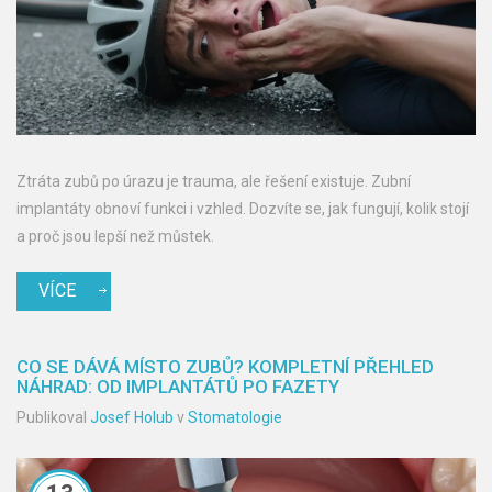
Ztráta zubů po úrazu je trauma, ale řešení existuje. Zubní
implantáty obnoví funkci i vzhled. Dozvíte se, jak fungují, kolik stojí
a proč jsou lepší než můstek.
VÍCE
CO SE DÁVÁ MÍSTO ZUBŮ? KOMPLETNÍ PŘEHLED
NÁHRAD: OD IMPLANTÁTŮ PO FAZETY
Publikoval
Josef Holub
v
Stomatologie