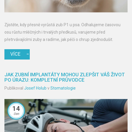
Zjistěte, kdy přesně vyrůstá zub P1 u psa. Odhalujeme časovou
osu růstu mléčných i trvalých předkusů, varujeme před
přetrvávajícími zuby a radíme, jak péči o chrup zjednodušit.
VÍCE
JAK ZUBNÍ IMPLANTÁTY MOHOU ZLEPŠIT VÁŠ ŽIVOT
PO ÚRAZU: KOMPLETNÍ PRŮVODCE
Publikoval
Josef Holub
v
Stomatologie
14
čen