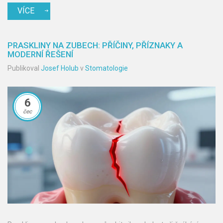
VÍCE
PRASKLINY NA ZUBECH: PŘÍČINY, PŘÍZNAKY A
MODERNÍ ŘEŠENÍ
Publikoval
Josef Holub
v
Stomatologie
6
čec