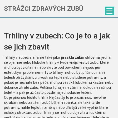
STRÁŽCI ZDRAVÝCH ZUBŮ
Trhliny v zubech: Co je to a jak
se jich zbavit
Trhliny v zubech, známé také jako
prasklá zubní sklovina
,
jedná
se o jemné nebo hluboké trhliny v tvrdé vnější vrstvě zubu, které
mohou být viditelné nebo skryté pod povrchem
, nejsou jen
estetickým problémem. Tyto trhliny mohou být příčinou náhlé
bolesti při žvýkání, citlivosti na teplé nebo studené potraviny, a
pokud je necháte bez péče, mohou vést k hlubokému kazům nebo
dokonce ztrátě zubu. Většina lidí si je nevšimne, dokud nezačnou
bolet – a pak je už často pozdě na jednoduché řešení.
Co je příčinou těchto trhlin? Nejčastěji to je
bruxismus
,
nevolné
škrábaní nebo zatížení zubů během spánku
, ale také tvrdé
potraviny, náhlé teplotní změny nebo dřívější velké výplně, které
oslabily strukturu zubu. Trhliny se mohou objevit i u lidí, kteří si
pečlivě čistí zuby – nejde tedy jen o špatnou hygienu. Důležité je