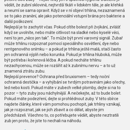
vědět, že
zubní sklovině
,
nejtvrdší tkáň v lidském těle, je ale křehká
a neumí se sama opravit
. Když se v ní objeví trhlina, nezaznamená
se to jako zranění, ale jako potenciální vstupní brána pro bakterie a
další poškození.
Nejlepší je to zachytit včas. Pokud cítíte bolest při žvýkání, zvlášť
když se uvolníte, nebo máte citlivost na sladké nebo kyselé věci,
není to jen „něco jen tak“. To může být první varovný signál. Zubař
může trhlinu rozpoznat pomocí speciálního osvětlení, dye nebo
rentgenového snímku – a pokud je trhlina ještě malá, stačí často
jen ochranná výplň nebo korunka. Pokud je trhlina hluboká, může
být potřeba i kořenová léčba. A pokud necháte trhlinu
nezachycenou, může se rozšířit až k zubnímu nervu – a to už
znamená ztrátu zubu.
Nejlepší prevence? Ochrana před bruxismem – tedy noční
ochranná destička – a vyhýbání se tvrdým potravinám jako ořechy,
led nebo kosti. Pokud máte v zubech velké plomby, dejte si na to
pozor – tyto zuby jsou náchylnější. A nečekejte, až to bude bolet.
Pokud máte podezření, dejte si prohlédnout zuby. V této sbírce
najdete články, které vám pomohou pochopit, jak trhliny vznikají,
jak je rozpoznat, jak se jich zbavit a co dělat, abyste jim
předcházeli. Všechno to, co potřebujete vědět, abyste neztratili
zub jen proto, že jste to nechali na náhodu.