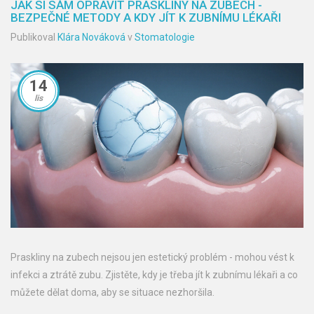
JAK SI SÁM OPRAVIT PRASKLINY NA ZUBECH -
BEZPEČNÉ METODY A KDY JÍT K ZUBNÍMU LÉKAŘI
Publikoval
Klára Nováková
v
Stomatologie
14
lis
Praskliny na zubech nejsou jen estetický problém - mohou vést k
infekci a ztrátě zubu. Zjistěte, kdy je třeba jít k zubnímu lékaři a co
můžete dělat doma, aby se situace nezhoršila.