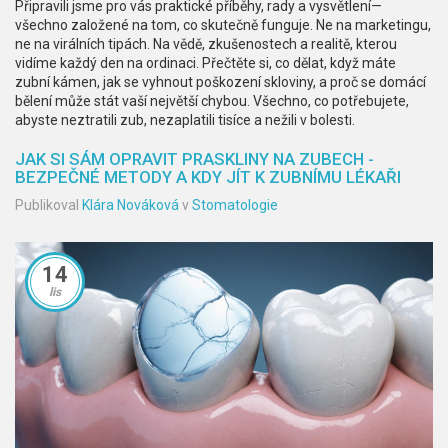
Připravili jsme pro vás praktické příběhy, rady a vysvětlení—
všechno založené na tom, co skutečně funguje. Ne na marketingu,
ne na virálních tipách. Na vědě, zkušenostech a realitě, kterou
vidíme každý den na ordinaci. Přečtěte si, co dělat, když máte
zubní kámen, jak se vyhnout poškození skloviny, a proč se domácí
bělení může stát vaší největší chybou. Všechno, co potřebujete,
abyste neztratili zub, nezaplatili tisíce a nežili v bolesti.
JAK SI SÁM OPRAVIT PRASKLINY NA ZUBECH -
BEZPEČNÉ METODY A KDY JÍT K ZUBNÍMU LÉKAŘI
Publikoval
Klára Nováková
v
Stomatologie
14
lis