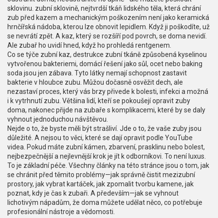
sklovinu.
zubní sklovině
,
nejtvrdší tkáň lidského těla, která chrání
zub před kazem a mechanickým poškozením
není jako keramická
hrnčířská nádoba, kterou lze obnovit lepidlem. Když ji poškodíte, už
se nevrátí zpět. A kaz, který se rozšíří pod povrch, se doma nevidí.
Ale zubař ho uvidí hned, když ho prohledá rentgenem.
Co se týče
zubní kaz
,
destrukce zubní tkáně způsobená kyselinou
vytvořenou bakteriemi
, domácí řešení jako sůl, ocet nebo baking
soda jsou jen zábava. Tyto látky nemají schopnost zastavit
bakterie v hloubce zubu. Můžou dočasně osvěžit dech, ale
nezastaví proces, který vás brzy přivede k bolesti, infekci a možná
i k vytrhnutí zubu. Většina lidí, kteří se pokoušejí opravit zuby
doma, nakonec přijde na zubaře s komplikacemi, které by se daly
vyhnout jednoduchou návštěvou.
Nejde o to, že byste měli být strašliví. Jde o to, že vaše zuby jsou
důležité. A nejsou to věci, které se dají opravit podle YouTube
videa. Pokud máte zubní kámen, zbarvení, prasklinu nebo bolest,
nejbezpečnější a nejlevnější krok je jít k odborníkovi. To není luxus.
To je základní péče. Všechny články na této stránce jsou o tom, jak
se chránit před těmito problémy—jak správně čistit mezizubní
prostory, jak vybrat kartáček, jak zpomalit tvorbu kamene, jak
poznat, kdy je čas k zubaři. A především—jak se vyhnout
lichotivým nápadům, že doma můžete udělat něco, co potřebuje
profesionální nástroje a vědomosti.