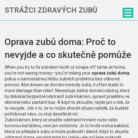
STRÁŽCI ZDRAVÝCH ZUBŮ
Oprava zubů doma: Proč to
nevyjde a co skutečně pomůže
When you try to fix a broken tooth or scrape off tartar at home,
you're not saving money—you're risking your
oprava zubů doma
,
pokus o samostatnou léčbu zubních problémů bez odborné
pomoci
. Also known as
domácí metody zubů
, it often leads to
more damage than relief.
Neexistuje žádný domácí nástroj, který
by dokázal bezpečně odstranit zubní kámen, opravit prasklinu ve
sklovině nebo zastavit kaz. A když to zkoušíte, nejde jen o risk, že
to nevyjde. Jde o to, že to může zhoršit situaci natolik, že budete
potřebovat něco, co stojí desetkrát víc.
Zubní kámen, který se snažíte odstranit hrotem nože nebo
kovovou kartáčkou, není jen nečistota. Je to tvrdá vrstva bakterií,
která se přilepila k zubu a může poškodit i dásně. Když to zkusíte
odstranit doma, neodstraníte ho úplně—ale můžete poškodit