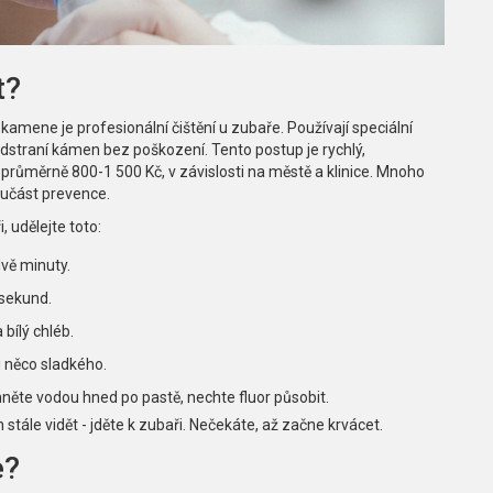
t?
amene je profesionální čištění u zubaře. Používají speciální
 odstraní kámen bez poškození. Tento postup je rychlý,
 průměrně 800-1 500 Kč, v závislosti na městě a klinice. Mnoho
oučást prevence.
 udělejte toto:
dvě minuty.
 sekund.
bílý chléb.
i něco sladkého.
hněte vodou hned po pastě, nechte fluor působit.
stále vidět - jděte k zubaři. Nečekáte, až začne krvácet.
e?