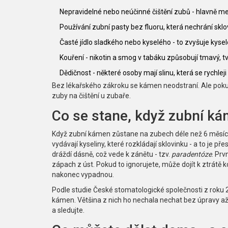
Nepravidelné nebo neúčinné čištění zubů - hlavně me
Používání zubní pasty bez fluoru, která nechrání sklo
Časté jídlo sladkého nebo kyselého - to zvyšuje kysel
Kouření - nikotin a smog v tabáku způsobují tmavý, t
Dědičnost - některé osoby mají slinu, která se rychleji
Bez lékařského zákroku se kámen neodstraní. Ale pokud
zuby na čištění u zubaře.
Co se stane, když zubní k
Když zubní kámen zůstane na zubech déle než 6 měsíců
vydávají kyseliny, které rozkládají sklovinku - a to je p
dráždí dásně, což vede k zánětu - tzv.
paradentóze
. Prv
zápach z úst. Pokud to ignorujete, může dojít k ztrátě
nakonec vypadnou.
Podle studie České stomatologické společnosti z roku 
kámen. Většina z nich ho nechala nechat bez úpravy až d
a sledujte.