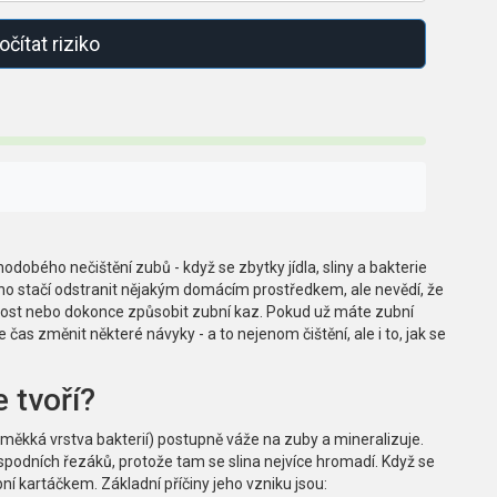
čítat riziko
dobého nečištění zubů - když se zbytky jídla, sliny a bakterie
e ho stačí odstranit nějakým domácím prostředkem, ale nevědí, že
ivost nebo dokonce způsobit zubní kaz. Pokud už máte zubní
čas změnit některé návyky - a to nejenom čištění, ale i to, jak se
 tvoří?
(měkká vrstva bakterií) postupně váže na zuby a mineralizuje.
 spodních řezáků, protože tam se slina nejvíce hromadí. Když se
í kartáčkem. Základní příčiny jeho vzniku jsou: