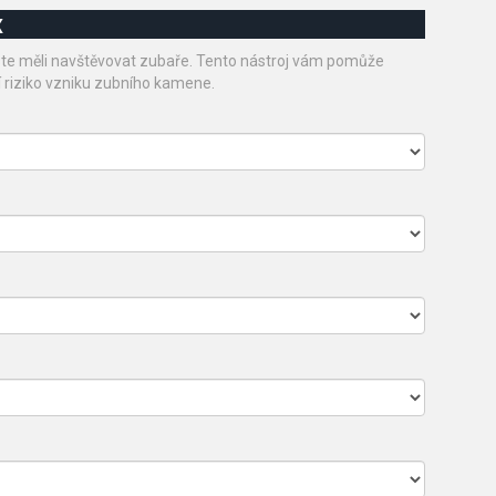
x
byste měli navštěvovat zubaře. Tento nástroj vám pomůže
í riziko vzniku zubního kamene.