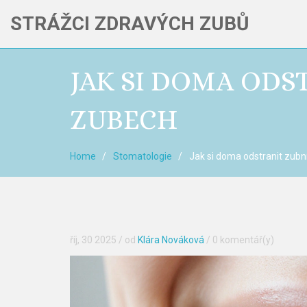
STRÁŽCI ZDRAVÝCH ZUBŮ
JAK SI DOMA ODS
ZUBECH
Home
Stomatologie
Jak si doma odstranit zub
říj, 30 2025
/ od
Klára Nováková
/
0 komentář(y)