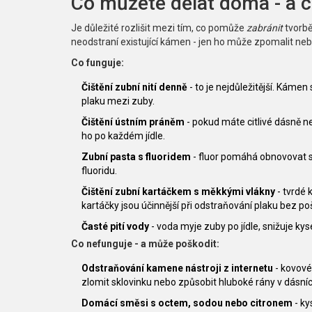
Co můžete dělat doma - a 
Je důležité rozlišit mezi tím, co pomůže
zabránit
tvorbě
neodstraní existující kámen - jen ho může zpomalit ne
Co funguje:
Čištění zubní nití denně
- to je nejdůležitější. Kámen
plaku mezi zuby.
Čištění ústním práněm
- pokud máte citlivé dásně neb
ho po každém jídle.
Zubní pasta s fluoridem
- fluor pomáhá obnovovat s
fluoridu.
Čištění zubní kartáčkem s měkkými vlákny
- tvrdé 
kartáčky jsou účinnější při odstraňování plaku bez p
Časté pití vody
- voda myje zuby po jídle, snižuje kys
Co nefunguje - a může poškodit:
Odstraňování kamene nástroji z internetu
- kovové
zlomit sklovinku nebo způsobit hluboké rány v dásníc
Domácí směsi s octem, sodou nebo citronem
- ky