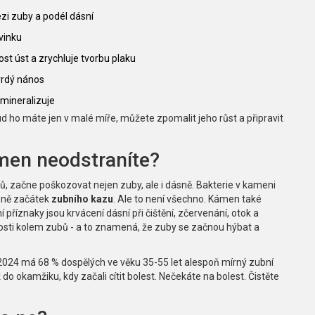
zi zuby a podél dásní
vinku
ost úst a zrychluje tvorbu plaku
vrdý nános
 mineralizuje
 ho máte jen v malé míře, můžete zpomalit jeho růst a připravit
ámen neodstraníte?
, začne poškozovat nejen zuby, ale i dásně. Bakterie v kameni
řesně začátek
zubního kazu
. Ale to není všechno. Kámen také
ní příznaky jsou krvácení dásní při čištění, zčervenání, otok a
 kosti kolem zubů - a to znamená, že zuby se začnou hýbat a
2024 má 68 % dospělých ve věku 35-55 let alespoň mírný zubní
o okamžiku, kdy začali cítit bolest. Nečekáte na bolest. Čistěte