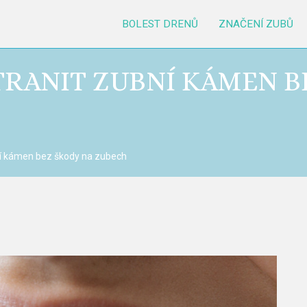
BOLEST DRENŮ
ZNAČENÍ ZUBŮ
TRANIT ZUBNÍ KÁMEN B
ní kámen bez škody na zubech