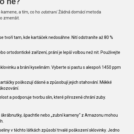
co ne?
 kamene, a tím, co ho
odstraní
. Žádná domácí metoda
bo zmenšit.
 se tvoří tam, kde kartáček nedosáhne. Nití odstraníte až 80 %
o ortodontické zařízení, prání je lepší volbou než nit. Používejte
klovinku a brání kyselinám. Vyberte si pastu s alespoň 1450 ppm
kartáčky poškozují dásně a způsobují jejich stahování. Měkké
oškozování.
elost a podporuje tvorbu slin, které přirozeně chrání zuby.
 škrábnutky, špachtle nebo „zubní kameny“ z Amazonu mohou
h.
seliny v těchto látkách způsobí trvalé poškození sklovinky. Jedno