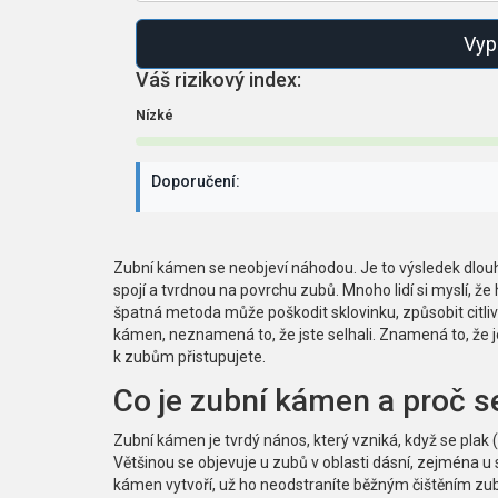
Vypo
Váš rizikový index:
Nízké
Doporučení:
Zubní kámen se neobjeví náhodou. Je to výsledek dlouho
spojí a tvrdnou na povrchu zubů. Mnoho lidí si myslí, ž
špatná metoda může poškodit sklovinku, způsobit citl
kámen, neznamená to, že jste selhali. Znamená to, že je 
k zubům přistupujete.
Co je zubní kámen a proč se
Zubní kámen je tvrdý nános, který vzniká, když se plak 
Většinou se objevuje u zubů v oblasti dásní, zejména u
kámen vytvoří, už ho neodstraníte běžným čištěním zubn