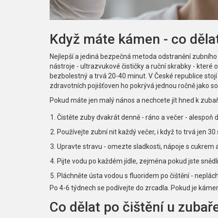
Když máte kámen - co děla
Nejlepší a jediná bezpečná metoda odstranění zubního k
nástroje - ultrazvukové čističky a ruční skrabky - které
bezbolestný a trvá 20-40 minut. V České republice stojí
zdravotních pojišťoven ho pokrývá jednou ročně jako s
Pokud máte jen malý nános a nechcete jít hned k zubaři,
Čistěte zuby dvakrát denně - ráno a večer - alespoň 
Používejte zubní nit každý večer, i když to trvá jen 30
Upravte stravu - omezte sladkosti, nápoje s cukrem a 
Pijte vodu po každém jídle, zejména pokud jste snědl
Pláchněte ústa vodou s fluoridem po čištění - neplác
Po 4-6 týdnech se podívejte do zrcadla. Pokud je kámen 
Co dělat po čištění u zubař