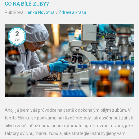
CO NA BÍLÉ ZUBY?
Publikoval
Lenka Novotná
v
Zdraví a krása
2
zář
Ahoj, já jsem váš průvodce na cestě k dokonalým bílým zubům. V
tomto článku se podíváme na různé metody, jak dosáhnout zářivě
bílých zubů, ať už doma nebo u stomatologa. Prozradím vám, jaké
faktory ovlivňují barvu zubů a jaké strategie ústní hygieny vám