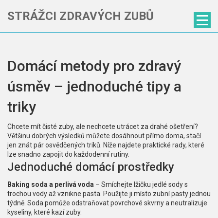
STRÁŽCI ZDRAVÝCH ZUBŮ
Domácí metody pro zdravý
úsměv – jednoduché tipy a
triky
Chcete mít čisté zuby, ale nechcete utrácet za drahé ošetření?
Většinu dobrých výsledků můžete dosáhnout přímo doma, stačí
jen znát pár osvědčených triků. Níže najdete praktické rady, které
lze snadno zapojit do každodenní rutiny.
Jednoduché domácí prostředky
Baking soda a perlivá voda
– Smíchejte lžičku jedlé sody s
trochou vody až vznikne pasta. Použijte ji místo zubní pasty jednou
týdně. Soda pomůže odstraňovat povrchové skvrny a neutralizuje
kyseliny, které kazí zuby.