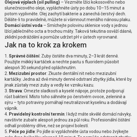
Olejová výplach (oil pulling)
– Vezměte lžíci kokosového nebo
slunečnicového oleje, vypláchněte ústy po dobu 10–15 minut a
potom vyplivněte. Olej zachytí bakterie a zanechá čerstvý dech.
Děláte-li to pravidelně, můžete si všimnout menšího nánosu plaku.
Domácí ústní voda
– Smíchejte polovinu sklenice vody s jednou
lžící jablečného octa a trochou máty. Taková tekutina osvěží dásně,
zklidní podráždění a pomůže udržet pH v ústech vyrovnané.
Jak na to krok za krokem
1.
Správné čištění
: Zuby čistěte dva minuty, 2–3 krát denně.
Použijte měkký kartáček a nechte pastu s fluoridem působit
alespoň 30 sekund před opláchnutím.
2.
Mezizubní prostor
: Zkuste dentální nit nebo mezizubní
kartáčky. Jedna až dvě minuty denně odstraní zbytky jídla, které by
jinak zůstaly mezi zuby a vedly ke vzniku kazu.
3.
Strava
: Omezte sladkosti a kyselé nápoje, protože podporují
růst bakterií. Místo toho sáhněte po čerstvém ovoce, zelenině a
sýru – tyto potraviny pomáhají neutralizovat kyselinu a dodávají
vápník.
4.
Pravidelný kontrolní termín
: I když máte skvělé domácí návyky,
navštivte zubaře alespoň jednou za půl roku. Profesionální čištění
odhalí problémy dříve, než se projeví bolestí.
5.
Péče po jídle
: Po jídle si vypláchněte ústa vodou nebo žvýkejte