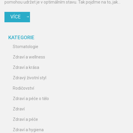
pomohou udržet je v optimálním stavu. Tak pojďme na to, jak
získat ty skvělé bílé zuby, po kterých všichni toužíme.
VÍCE
KATEGORIE
Stomatologie
Zdraví a wellness
Zdraví a krása
Zdravý životní styl
Rodičovství
Zdraví a péče o tělo
Zdraví
Zdraví a péče
Zdraví a hygiena