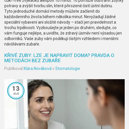
cukr-free žvýkačku alespoň 10 minut. To pomůže odstranit zbytky
potravy a zvýšit tvorbu slin, které přirozeně čistí ústní dutinu.
Tyto jednoduché domácí metody můžete začlenit do
každodenního života během několika minut. Nevyžadují žádné
speciální vybavení ani složité návody – stačí jen pravidelnost a
trochu trpělivosti. Vyzkoušejte je jeden po druhém, sledujte, co
vám funguje nejlépe, a uvidíte, že zdravý úsměv není výsadou jen
odborníků. Vaše zuby vám poděkují čistým vzhledem i menšími
návštěvami zubaře.
KŘIVÉ ZUBY: LZE JE NAPRAVIT DOMA? PRAVDA O
METODÁCH BEZ ZUBAŘE
Publikoval
Klára Nováková
v
Stomatologie
13
dub