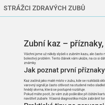
STRÁŽCI ZDRAVÝCH ZUBŮ
Zubní kaz – příznaky,
Všichni jsme už někdy slyšeli o zubním kazu, ale často 
bolestivý problém. Tento článek vám ukáže, na co si dát 
známky.
Jak poznat první příznak
Kaz začíná jako malé místo v zubu, kde se rozkládá sklo
varovný signál je často citlivost na studené nebo sladk
hnědý skvrna, která se postupně rozšiřuje.
Pokud máte pocit, že vám zub poškrábe při čištění kart
navštívit zubaře. Včasná diagnostika může zabránit tomu