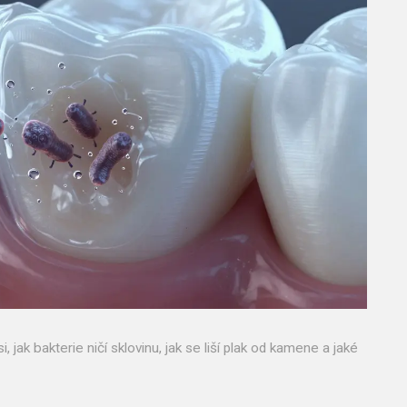
, jak bakterie ničí sklovinu, jak se liší plak od kamene a jaké