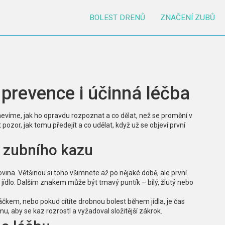
BOLEST DRENŮ
ZNAČENÍ ZUBŮ
 prevence i účinná léčba
nevíme, jak ho opravdu rozpoznat a co dělat, než se promění v
pozor, jak tomu předejít a co udělat, když už se objeví první
y zubního kazu
vina. Většinou si toho všimnete až po nějaké době, ale první
é jídlo. Dalším znakem může být tmavý puntík – bílý, žlutý nebo
áčkem, nebo pokud cítíte drobnou bolest během jídla, je čas
, aby se kaz rozrostl a vyžadoval složitější zákrok.