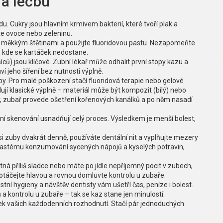
 a léčbu
du. Cukry jsou hlavním krmivem bakterií, které tvoří plak a
jte ovoce nebo zeleninu.
 měkkým štětinami a použijte fluoridovou pastu. Nezapomeňte
, kde se kartáček nedostane.
ců) jsou klíčové. Zubní lékař může odhalit první stopy kazu a
í jeho šíření bez nutnosti výplně.
by. Pro malé poškození stačí fluoridová terapie nebo gelové
dují klasické výplně – materiál může být kompozit (bílý) nebo
v, zubař provede ošetření kořenových kanálků a po něm nasadí
lní skenování usnadňují celý proces. Výsledkem je menší bolest,
si zuby dvakrát denně, používáte dentální nit a vyplňujte mezery
častému konzumování sycených nápojů a kyselých potravin,
ná příliš sladce nebo máte po jídle nepříjemný pocit v zubech,
eotáčejte hlavou a rovnou domluvte kontrolu u zubaře.
stní hygieny a návštěv dentisty vám ušetří čas, peníze i bolest.
 a kontrolu u zubaře – tak se kaz stane jen minulostí.
dek vašich každodenních rozhodnutí. Stačí pár jednoduchých