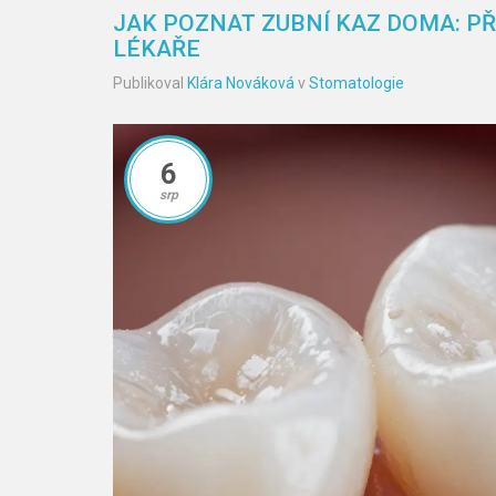
JAK POZNAT ZUBNÍ KAZ DOMA: PŘ
LÉKAŘE
Publikoval
Klára Nováková
v
Stomatologie
6
srp