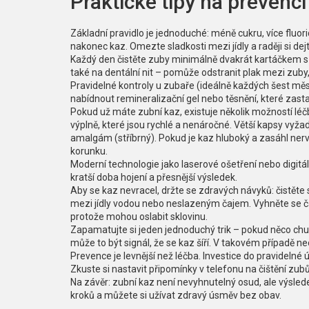
Praktické tipy na prevenci
Základní pravidlo je jednoduché: méně cukru, více fluori
nakonec kaz. Omezte sladkosti mezi jídly a raději si de
Každý den čistěte zuby minimálně dvakrát kartáčkem s
také na dentální nit – pomůže odstranit plak mezi zuby
Pravidelné kontroly u zubaře (ideálně každých šest měsí
nabídnout remineralizační gel nebo těsnění, které zastav
Pokud už máte zubní kaz, existuje několik možností léč
výplně, které jsou rychlé a nenáročné. Větší kapsy vyža
amalgám (stříbrný). Pokud je kaz hluboký a zasáhl ner
korunku.
Moderní technologie jako laserové ošetření nebo digitá
kratší doba hojení a přesnější výsledek.
Aby se kaz nevracel, držte se zdravých návyků: čistěte 
mezi jídly vodou nebo neslazeným čajem. Vyhněte se 
protože mohou oslabit sklovinu.
Zapamatujte si jeden jednoduchý trik – pokud něco chut
může to být signál, že se kaz šíří. V takovém případě n
Prevence je levnější než léčba. Investice do pravidelné ú
Zkuste si nastavit připomínky v telefonu na čištění zubů
Na závěr: zubní kaz není nevyhnutelný osud, ale výsle
kroků a můžete si užívat zdravý úsměv bez obav.