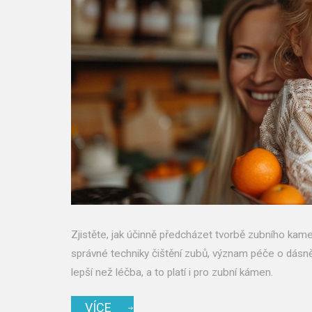
Zjistěte, jak účinně předcházet tvorbě zubního kam
správné techniky čištění zubů, význam péče o dásně
lepší než léčba, a to platí i pro zubní kámen.
VÍCE