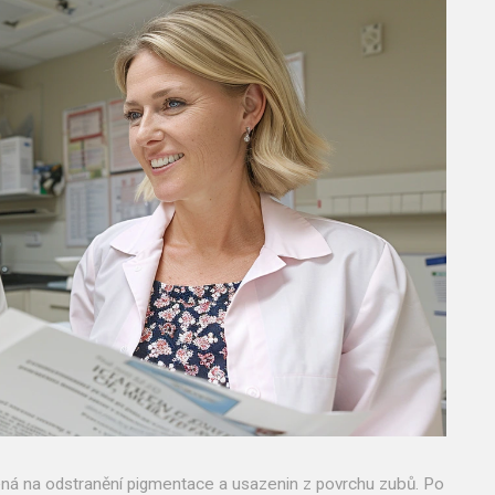
ená na odstranění pigmentace a usazenin z povrchu zubů. Po