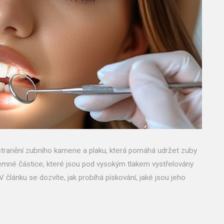
tranění zubního kamene a plaku, která pomáhá udržet zuby
 jemné částice, které jsou pod vysokým tlakem vystřelovány
 článku se dozvíte, jak probíhá pískování, jaké jsou jeho