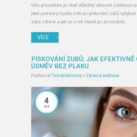
této proceduře je však důležité věnovat zvýšenou p
jaké potraviny byste měli po pískování zubů vyhýbat 
zuby zdravé a jak se o ně starat po proceduře.
VÍCE
PÍSKOVÁNÍ ZUBŮ: JAK EFEKTIVNĚ
ÚSMĚV BEZ PLAKU
Publikoval
Tomáš Novotný
v
Zdraví a wellness
4
kvě