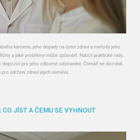
ubního kamene, jeho dopady na ústní zdraví a metody jeho
říčiny a jaké problémy může způsobit. Nabízí praktické rady,
dispozici pro jeho odborné odstranění. Čtenáři se dozvědí,
 pro udržení zdraví jejich úsměvu.
: CO JÍST A ČEMU SE VYHNOUT