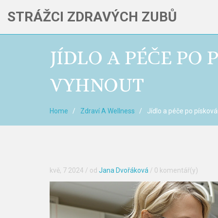
STRÁŽCI ZDRAVÝCH ZUBŮ
JÍDLO A PÉČE PO 
VYHNOUT
Home
Zdraví A Wellness
Jídlo a péče po písková
kvě, 7 2024
/ od
Jana Dvořáková
/
0 komentář(y)