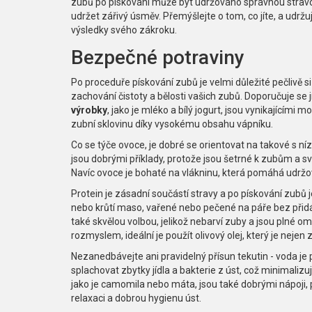
zubů po pískování může být udržováno správnou stravo
udržet zářivý úsměv. Přemýšlejte o tom, co jíte, a udržu
výsledky svého zákroku.
Bezpečné potraviny
Po proceduře pískování zubů je velmi důležité pečlivě si 
zachování čistoty a bělosti vašich zubů. Doporučuje se j
výrobky
, jako je mléko a bílý jogurt, jsou vynikajícími 
zubní sklovinu díky vysokému obsahu vápníku.
Co se týče ovoce, je dobré se orientovat na takové s 
jsou dobrými příklady, protože jsou šetrné k zubům a sv
Navíc ovoce je bohaté na vlákninu, která pomáhá udržov
Protein je zásadní součástí stravy a po pískování zubů j
nebo krůtí maso, vařené nebo pečené na páře bez přidání
také skvělou volbou, jelikož nebarví zuby a jsou plné o
rozmyslem, ideální je použít olivový olej, který je nejen z
Nezanedbávejte ani pravidelný přísun tekutin - voda je
splachovat zbytky jídla a bakterie z úst, což minimalizuj
jako je camomila nebo máta, jsou také dobrými nápoji,
relaxaci a dobrou hygienu úst.