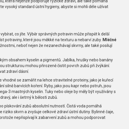
u, která nejenže podporuje fyzické zdraví, ale také pomáhá
jte vysoký standard ústní hygieny, abyste si mohli déle užívat
vybírat, co jíte. Výběr správných potravin může přispět k delší
íst potraviny, které jsou měkké na texturu a nebarví zuby.
Mléčné
možnostmi, neboť nejen že nezanechávají skvrny, ale také posilují
nízkým obsahem kyselin a pigmentů. Jablka, hrušky nebo banány
ou strukturou mohou přirozeně čistit povrch zubů při žvýkání.
at zdraví dásní.
e vhodné se zaměřit na lehce stravitelné proteiny, jako je kuřecí
 silně barvících koření. Ryby, jako jsou kapr nebo pstruh, jsou
mega-3 mastných kyselin. Tuky nebo oleje by měly být využívány s
dravý, ale i šetrný k bělosti zubů.
 po pískování zubů absolutní nutností. Čistá voda pomáhá
e riziko skvrn a zvyšuje celkové zdraví ústní dutiny. Bylinné čaje,
 protože nepřispívají k zabarvení zubů a mohou podporovat