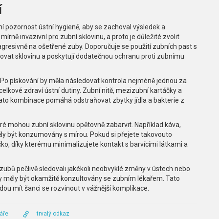
í
í pozornost ústní hygieně, aby se zachoval výsledek a
ně invazivní pro zubní sklovinu, a proto je důležité zvolit
gresivně na ošetřené zuby. Doporučuje se použití zubních past s
ovat sklovinu a poskytují dodatečnou ochranu proti zubnímu
e. Po pískování by měla následovat kontrola nejméně jednou za
celkové zdraví ústní dutiny. Zubní nitě, mezizubní kartáčky a
 Tato kombinace pomáhá odstraňovat zbytky jídla a bakterie z
eré mohou zubní sklovinu opětovně zabarvit. Například káva,
měly být konzumovány s mírou. Pokud si přejete takovouto
o, díky kterému minimalizujete kontakt s barvícími látkami a
í zubů pečlivě sledovali jakékoli neobvyklé změny v ústech nebo
by měly být okamžitě konzultovány se zubním lékařem. Tato
ou mít šanci se rozvinout v vážnější komplikace.
áře
trvalý odkaz