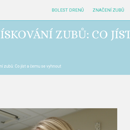
BOLEST DRENŮ
ZNAČENÍ ZUBŮ
PÍSKOVÁNÍ ZUBŮ: CO JÍS
ní zubů: Co jíst a čemu se vyhnout