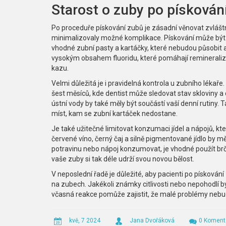
Starost o zuby po pískován
Po proceduře pískování zubů je zásadní věnovat zvláštn
minimalizovaly možné komplikace. Pískování může být mír
vhodné zubní pasty a kartáčky, které nebudou působit a
vysokým obsahem fluoridu, které pomáhají remineraliz
kazu.
Velmi důležitá je i pravidelná kontrola u zubního lékař
šest měsíců, kde dentist může sledovat stav skloviny a 
ústní vody by také měly být součástí vaší denní rutiny.
míst, kam se zubní kartáček nedostane.
Je také užitečné limitovat konzumaci jídel a nápojů, kt
červené víno, černý čaj a silně pigmentované jídlo by 
potravinu nebo nápoj konzumovat, je vhodné použít brčk
vaše zuby si tak déle udrží svou novou bělost.
V neposlední řadě je důležité, aby pacienti po pískován
na zubech. Jakékoli známky citlivosti nebo nepohodlí 
včasná reakce pomůže zajistit, že malé problémy nebud
kvě, 7 2024
Jana Dvořáková
0 Koment