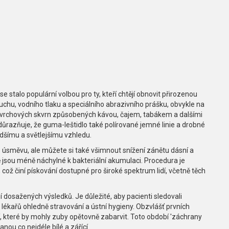
 se stalo populární volbou pro ty, kteří chtějí obnovit přirozenou
chu, vodního tlaku a speciálního abrazivního prášku, obvykle na
ovrchových skvrn způsobených kávou, čajem, tabákem a dalšími
razňuje, že guma-leštidlo také polírované jemné linie a drobné
adšímu a světlejšímu vzhledu.
 úsměvu, ale můžete si také všimnout snížení zánětu dásní a
ě jsou méně náchylné k bakteriální akumulaci. Procedura je
 což činí pískování dostupné pro široké spektrum lidí, včetně těch
 dosažených výsledků. Je důležité, aby pacienti sledovali
lékařů ohledně stravování a ústní hygieny. Obzvlášť prvních
ití, které by mohly zuby opětovně zabarvit. Toto období 'záchrany
anou co nejdéle bílé a zářící.