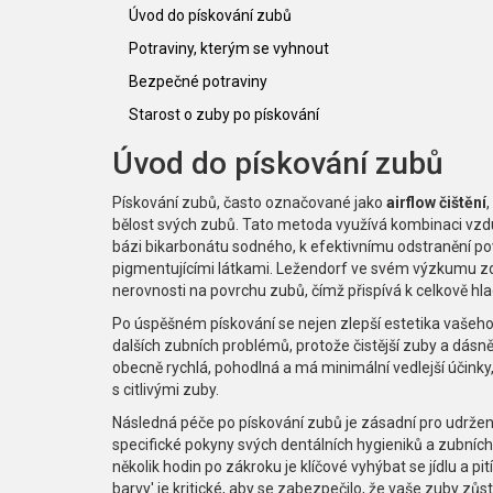
Úvod do pískování zubů
Potraviny, kterým se vyhnout
Bezpečné potraviny
Starost o zuby po pískování
Úvod do pískování zubů
Pískování zubů, často označované jako
airflow čištění
,
bělost svých zubů. Tato metoda využívá kombinaci vzdu
bázi bikarbonátu sodného, k efektivnímu odstranění p
pigmentujícími látkami. Ležendorf ve svém výzkumu zdů
nerovnosti na povrchu zubů, čímž přispívá k celkově hl
Po úspěšném pískování se nejen zlepší estetika vašeho
dalších zubních problémů, protože čistější zuby a dásn
obecně rychlá, pohodlná a má minimální vedlejší účinky,
s citlivými zuby.
Následná péče po pískování zubů je zásadní pro udržení
specifické pokyny svých dentálních hygieniků a zubních 
několik hodin po zákroku je klíčové vyhýbat se jídlu a p
barvy' je kritické, aby se zabezpečilo, že vaše zuby zůst