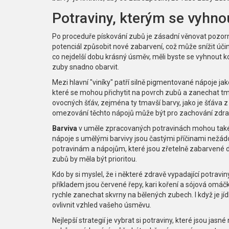
Potraviny, kterým se vyhno
Po proceduře pískování zubů je zásadní věnovat pozorno
potenciál způsobit nové zabarvení, což může snížit účin
co nejdelší dobu krásný úsměv, měli byste se vyhnout 
zuby snadno obarvit.
Mezi hlavní "viníky" patří silně pigmentované nápoje jak
které se mohou přichytit na povrch zubů a zanechat tm
ovocných šťáv, zejména ty tmavší barvy, jako je šťáva 
omezování těchto nápojů může být pro zachování zdrav
Barviva
v uměle zpracovaných potravinách mohou také p
nápoje s umělými barvivy jsou častými příčinami nežá
potravinám a nápojům, které jsou zřetelně zabarvené do
zubů by měla být prioritou.
Kdo by si myslel, že i některé zdravě vypadající potra
příkladem jsou červené řepy, kari koření a sójová omá
rychle zanechat skvrny na bělených zubech. I když je jíd
ovlivnit vzhled vašeho úsměvu.
Nejlepší strategií je vybrat si potraviny, které jsou jas