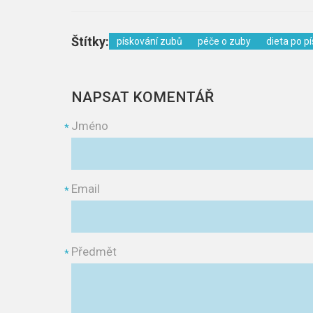
Štítky:
pískování zubů
péče o zuby
dieta po p
NAPSAT KOMENTÁŘ
Jméno
*
Email
*
Předmět
*