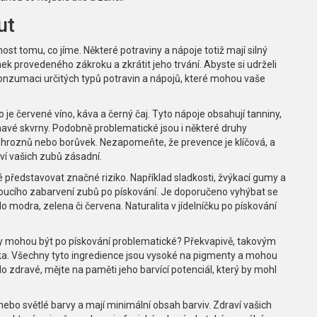
ut
st tomu, co jíme. Některé potraviny a nápoje totiž mají silný
ek provedeného zákroku a zkrátit jeho trvání. Abyste si udrželi
konzumaci určitých typů potravin a nápojů, které mohou vaše
o je červené víno, káva a černý čaj. Tyto nápoje obsahují tanniny,
avé skvrny. Podobně problematické jsou i některé druhy
z hroznů nebo borůvek. Nezapomeňte, že prevence je klíčová, a
í vašich zubů zásadní.
ředstavovat značné riziko. Například sladkosti, žvýkací gumy a
doucího zabarvení zubů po pískování. Je doporučeno vyhýbat se
 modra, zelena či červena. Naturalita v jídelníčku po pískování
viny mohou být po pískování problematické? Překvapivě, takovým
čka. Všechny tyto ingredience jsou vysoké na pigmenty a mohou
lo zdravé, mějte na paměti jeho barvící potenciál, který by mohl
né nebo světlé barvy a mají minimální obsah barviv. Zdraví vašich