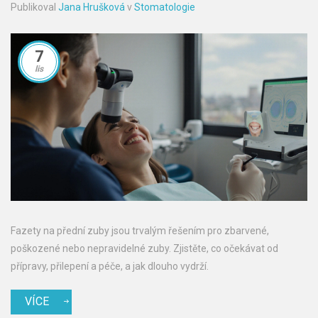
Publikoval
Jana Hrušková
v
Stomatologie
7
lis
Fazety na přední zuby jsou trvalým řešením pro zbarvené,
poškozené nebo nepravidelné zuby. Zjistěte, co očekávat od
přípravy, přilepení a péče, a jak dlouho vydrží.
VÍCE