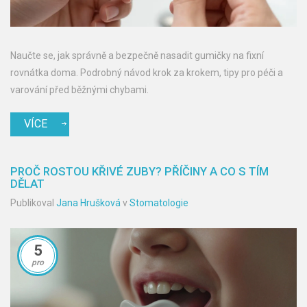
Naučte se, jak správně a bezpečně nasadit gumičky na fixní
rovnátka doma. Podrobný návod krok za krokem, tipy pro péči a
varování před běžnými chybami.
VÍCE
PROČ ROSTOU KŘIVÉ ZUBY? PŘÍČINY A CO S TÍM
DĚLAT
Publikoval
Jana Hrušková
v
Stomatologie
5
pro