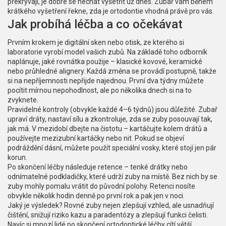
překrývají, je dobré se nechat vyšetřit už dnes. Zubař vám během
krátkého vyšetření řekne, zda je ortodontie vhodná právě pro vás.
Jak probíhá léčba a co očekávat
Prvním krokem je digitální sken nebo otisk, ze kterého si
laboratorie vyrobí model vašich zubů. Na základě toho odborník
naplánuje, jaké rovnátka použije – klasické kovové, keramické
nebo průhledné alignery. Každá změna se provádí postupně, takže
si na nepříjemnosti nepřijde najednou. První dva týdny můžete
pocítit mírnou nepohodlnost, ale po několika dnech si na to
zvyknete.
Pravidelné kontroly (obvykle každé 4–6 týdnů) jsou důležité. Zubař
upraví dráty, nastaví sílu a zkontroluje, zda se zuby posouvají tak,
jak má. V mezidobí dbejte na čistotu – kartáčujte kolem drátů a
používejte mezizubní kartáčky nebo nit. Pokud se objeví
podráždění dásní, můžete použít speciální vosky, které stojí jen pár
korun.
Po skončení léčby následuje retence – tenké drátky nebo
odnímatelné podkladičky, které udrží zuby na místě. Bez nich by se
zuby mohly pomalu vrátit do původní polohy. Retenci nosíte
obvykle několik hodin denně po první rok a pak jen v noci.
Jaký je výsledek? Rovné zuby nejen zlepšují vzhled, ale usnadňují
čištění, snižují riziko kazu a paradentózy a zlepšují funkci čelisti.
Navíc si mnozí lidé po skončení ortodontické léčby cítí větší