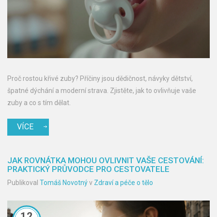
Proč rostou křivé zuby? Příčiny jsou dědičnost, návyky dětství,
špatné dýchání a moderní strava. Zjistěte, jak to ovlivňuje vaše
zuby a co s tím dělat.
VÍCE
JAK ROVNÁTKA MOHOU OVLIVNIT VAŠE CESTOVÁNÍ:
PRAKTICKÝ PRŮVODCE PRO CESTOVATELE
Publikoval
Tomáš Novotný
v
Zdraví a péče o tělo
12