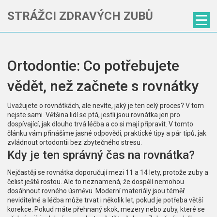
STRÁŽCI ZDRAVÝCH ZUBŮ
Ortodontie: Co potřebujete
vědět, než začnete s rovnátky
Uvažujete o rovnátkách, ale nevíte, jaký je ten celý proces? V tom
nejste sami. Většina lidí se ptá, jestli jsou rovnátka jen pro
dospívající, jak dlouho trvá léčba a co si mají připravit. V tomto
článku vám přinášíme jasné odpovědi, praktické tipy a pár tipů, jak
zvládnout ortodontii bez zbytečného stresu.
Kdy je ten správný čas na rovnátka?
Nejčastěji se rovnátka doporučují mezi 11 a 14 lety, protože zuby a
čelist ještě rostou. Ale to neznamená, že dospělí nemohou
dosáhnout rovného úsměvu. Moderní materiály jsou téměř
neviditelné a léčba může trvat i několik let, pokud je potřeba větší
korekce. Pokud máte přehnaný skok, mezery nebo zuby, které se