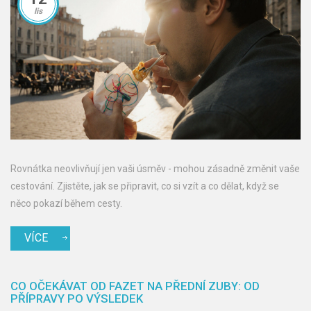
lis
Rovnátka neovlivňují jen vaši úsměv - mohou zásadně změnit vaše
cestování. Zjistěte, jak se připravit, co si vzít a co dělat, když se
něco pokazí během cesty.
VÍCE
CO OČEKÁVAT OD FAZET NA PŘEDNÍ ZUBY: OD
PŘÍPRAVY PO VÝSLEDEK