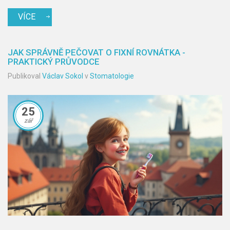
VÍCE
JAK SPRÁVNĚ PEČOVAT O FIXNÍ ROVNÁTKA -
PRAKTICKÝ PRŮVODCE
Publikoval
Václav Sokol
v
Stomatologie
25
zář