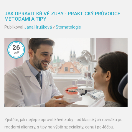
JAK OPRAVIT KŘIVÉ ZUBY - PRAKTICKÝ PRŮVODCE
METODAMI A TIPY
Publikoval
Jana Hrušková
v
Stomatologie
26
zář
Zjistěte, jak nejlépe opravit křivé zuby - od klasických rovnáku po
moderní alignery, s tipy na výběr specialisty, cenu i po‑léčbu.