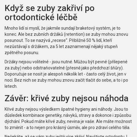
Když se zuby zakřiví po
ortodontické léčbě
Mnoho lidí si myslí, že jakmile sundají braketový systém, je to
konec. Ale bez zubních držáků (retention) se zuby mohou znovu
posunout. To se nazývá „recese“. Přibližně 50 % lidí, kteří
nezůstávají s držákem, za 5 let zaznamenají nějaký stupeň
zpětného posunu.
Držáky nejsou volitelné - jsou nutné. Můžou být pevné (přilepené
za zuby) nebo odstraňovatelné (přesně jako předchozí šňůry).
Doporučuje se nosit je alespoň několik let - často celý život, jen v
noci. Bez nich se zuby mohou znovu začít tlačit do sebe, a to i po
letech.
Závěr: křivé zuby nejsou náhoda
Křivé zuby nejsou výsledkem špatné hygieny ani náhody. Jsou to
důsledek kombinace genetiky, návyků, stravy a dokonce i způsobu
dýchání. Pokud máte křivé zuby, nevina je vaše. Ale máte možnost
to změnit - a to nejen pro krásný úsměv, ale pro zdraví celého těla.
Nečekáte, až se vám zuby ještě více zkřiví. Navštivte ortodontu. I