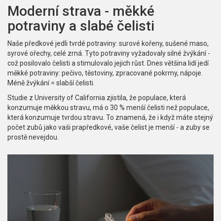
Moderní strava - měkké
potraviny a slabé čelisti
Naše předkové jedli tvrdé potraviny: surové kořeny, sušené maso,
syrové ořechy, celé zrná. Tyto potraviny vyžadovaly silné žvýkání -
což posilovalo čelisti a stimulovalo jejich růst. Dnes většina lidí jedí
měkké potraviny: pečivo, těstoviny, zpracované pokrmy, nápoje.
Méně žvýkání = slabší čelisti.
Studie z University of California zjistila, že populace, která
konzumuje měkkou stravu, má o 30 % menší čelisti než populace,
která konzumuje tvrdou stravu. To znamená, že i když máte stejný
počet zubů jako vaši prapředkové, vaše čelist je menší - a zuby se
prostě nevejdou.