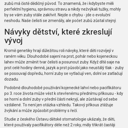
zubů má čistě dědičný původ. To znamená, že i kdybyste měli
perfektní hygienu, správnou stravu a nikdy nežvýkali tužky, mohly
by se vám zuby stále zakřivit. Nejde o chybu - jde o evoluční
neshodu. Naše čelisti se zmenšily, ale počet zubů zůstal stejný.
Návyky dětství, které zkreslují
vývoj
Kromě genetiky hrají důležitou roli návyky, které děti rozvíjejí v
raném věku. Dlouhodobé sajení na prst, pohár nebo kojeneckou
lahev může změnit tvar čelisti a posunout zuby. Když dítě saje na
prst celé hodiny denně, jazyk a prst působí jako neustálý tlak - zuby
se posouvají dopředu, horní zuby se vytlačují ven, dolní se zatlačují
dozadu.
Podobně dlouhodobé používání kojenecké lahví nebo pacifikátoru
po 3. roce života může vést k otevřenému přednímu příkousu - kdy
se horní a dolní zuby v přední části nekryjí, ale zůstávají od sebe
vzdálené. To není jen otázka vzhledu. Takový příkous ztěžuje
žvýkání a může způsobit problémy s řečí.
Studie z českého Ústavu dětské stomatologie ukázaly, že děti,
které používaly pacifikátory déle než 2 roky, měly třikrát častěji