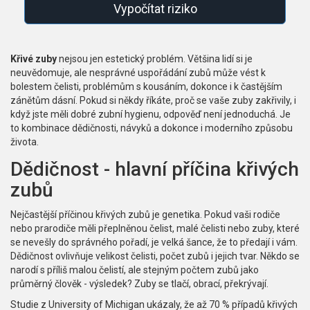
Vypočítat riziko
Křivé zuby
nejsou jen estetický problém. Většina lidí si je
neuvědomuje, ale nesprávné uspořádání zubů může vést k
bolestem čelisti, problémům s kousáním, dokonce i k častějším
zánětům dásní. Pokud si někdy říkáte, proč se vaše zuby zakřivily, i
když jste měli dobré zubní hygienu, odpověď není jednoduchá. Je
to kombinace dědičnosti, návyků a dokonce i moderního způsobu
života.
Dědičnost - hlavní příčina křivých
zubů
Nejčastější příčinou křivých zubů je genetika. Pokud vaši rodiče
nebo prarodiče měli přeplněnou čelist, malé čelisti nebo zuby, které
se nevešly do správného pořadí, je velká šance, že to předají i vám.
Dědičnost ovlivňuje velikost čelisti, počet zubů i jejich tvar. Někdo se
narodí s příliš malou čelistí, ale stejným počtem zubů jako
průměrný člověk - výsledek? Zuby se tlačí, obrací, překrývají.
Studie z University of Michigan ukázaly, že až 70 % případů křivých