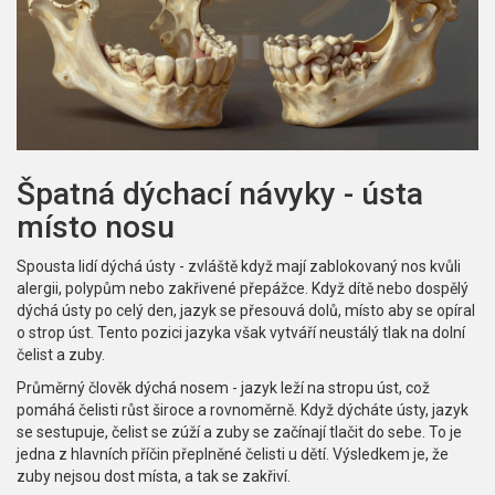
Špatná dýchací návyky - ústa
místo nosu
Spousta lidí dýchá ústy - zvláště když mají zablokovaný nos kvůli
alergii, polypům nebo zakřivené přepážce. Když dítě nebo dospělý
dýchá ústy po celý den, jazyk se přesouvá dolů, místo aby se opíral
o strop úst. Tento pozici jazyka však vytváří neustálý tlak na dolní
čelist a zuby.
Průměrný člověk dýchá nosem - jazyk leží na stropu úst, což
pomáhá čelisti růst široce a rovnoměrně. Když dýcháte ústy, jazyk
se sestupuje, čelist se zúží a zuby se začínají tlačit do sebe. To je
jedna z hlavních příčin přeplněné čelisti u dětí. Výsledkem je, že
zuby nejsou dost místa, a tak se zakřiví.