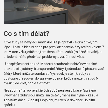
Co s tím dělat?
Křivé zuby se nevyléčí samy. Ale lze je opravit - a čím dříve, tím
lépe. U dětí je ideální doba pro první ortodontické vyšetření kolem 7
let. V tom věku ještě mají smíšenou řadu zubů (mléčné i trvalé), a
ortodont může předvídat problémy a zasáhnout včas.
U dospělých není pozdě. Moderní ortodontie nabízí neviditelné
braketové systémy, transparentní šňůry, i jednoduché přesunovací
šňůry, které můžete sundávat. Výsledek je stejný: zuby se
postupně přesouvají do správné pozice. Léčba může trvat od 6
měsíců do 2 let, podle složitosti.
Nezapomeňte: oprava křivých zubů není jen o kráse. Správně
vyrovnané zuby jsou snazší na čištění, méně náchylné k kazu a
zánětům dásní. Zlepšují i žvýkání, mluvení a dokonce i kvalitu
spánku.