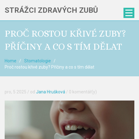
STRÁŽCI ZDRAVÝCH ZUBŮ
PROČ ROSTOU KŘIVÉ ZUBY?
PŘÍČINY A CO S TÍM DĚLAT
Home
Stomatologie
Proč rostou křivé zuby? Příčiny a co s tím dělat
pro, 5 2025
/ od
Jana Hrušková
/
0 komentář(y)