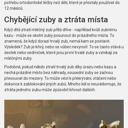
potřebu ortodontické léčby než děti, které je přestaly používat do
12 měsíců.
Chybějící zuby a ztráta místa
Když dítě ztratí mléčný zub příliš dříve - například kvůli zubnímu
kazu - může se okolní zuby posunout do prázdného místa. To
znamená, že když dorazí trvalý zub, nemá kam se postavit.
Výsledek? Zub je křivý, nebo se vůbec nevynoří. To se často stává u
šestek nebo sedmiček, které jsou první trvalé zuby a vznikají za
mléčnými zuby.
Podobně, pokud někdo ztratí trvalý zub díky úrazu nebo kazu a
nechá prázdné místo bez náhrady, sousední zuby se začnou
přesouvat do mezery. To může vést k překrývání, otáčení nebo
dokonce k zablokování jiných zubů. Mnoho lidí si neuvědomuje, že
ztráta jednoho zubu může způsobit křivost dalších.