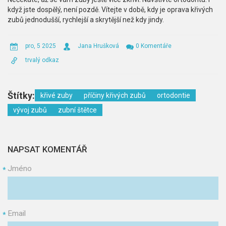
když jste dospělý, není pozdě. Vítejte v době, kdy je oprava křivých
zubů jednodušší, rychlejší a skrytější než kdy jindy.
pro, 5 2025
Jana Hrušková
0 Komentáře
trvalý odkaz
Štítky:
křivé zuby
příčiny křivých zubů
ortodontie
vývoj zubů
zubní štětce
NAPSAT KOMENTÁŘ
Jméno
*
Email
*