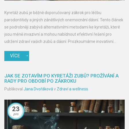
Kyretáž zubů je běžně doporučovaný zákrok pro léčbu
parodontitidy a jiných zánětlivých onemocnění dásní. Tento článek
se podrobněji zabývá alternativními metodami ke kyretáži, které
jsou méně invazivní a mohou nabídnout efektivní řešení pro
udržení zdraví vašich zubů a dásní. Prozkoumáme inovativní
technologie a postupy, které zdokonalují péči o ústní dutinu.
VÍCE
JAK SE ZOTAVÍM PO KYRETÁŽI ZUBŮ? PROŽÍVÁNÍ A
RADY PRO OBDOBÍ PO ZÁKROKU
Publikoval
Jana Dvořáková
v
Zdraví a wellness
23
pro