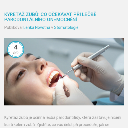
KYRETÁŽ ZUBŮ: CO OČEKÁVAT PŘI LÉČBĚ
PARODONTÁLNÍHO ONEMOCNĚNÍ
Publikoval
Lenka Novotná
v
Stomatologie
4
pro
Kyretáž zubů je účinná léčba parodontitidy, která zastavuje ničení
kosti kolem zubů. Zjistěte, co vás čeká při proceduře, jak se