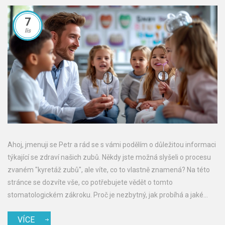
7
lis
Ahoj, jmenuji se Petr a rád se s vámi podělím o důležitou informaci
týkající se zdraví našich zubů. Někdy jste možná slyšeli o procesu
zvaném "kyretáž zubů", ale víte, co to vlastně znamená? Na této
stránce se dozvíte vše, co potřebujete vědět o tomto
stomatologickém zákroku. Proč je nezbytný, jak probíhá a jaké
jsou jeho přínosy pro naše zdraví zubů. Připojte se ke mně a
VÍCE
dozvězte se více!