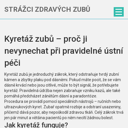
STRÁŽCI ZDRAVÝCH ZUBŮ
Kyretáž zubů – proč ji
nevynechat při pravidelné ústní
péči
Kyretáž zubů je jednoduchý zákrok, který odstraňuje tvrdý zubní
kámen a zbytky plaku pod dásněmi. Pokud máte pocit, že se vám
dásně krvácí nebo jsou citlivé, může to být signál, že potřebujete
kyretáž. Pravidelná údržba nejen zabraňuje vzniku kazů, ale také
pomáhá předcházet zánětům dásní a paradontóze.
Procedura se provádí pomocí speciálních nástrojů – ručních nebo
ultrazvukových kyret. Zubař opatrně rozbije a odstraní usazeniny,
přičemž dává pozor, aby nepoškodil zdravou tkáň. Celý zákrok trvá
jen pár minut a většina pacientů po něm necítí žádnou bolest.
Jak kyretáž funguje?