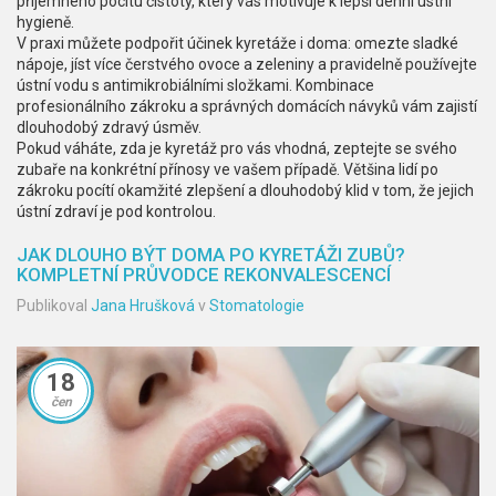
příjemného pocitu čistoty, který vás motivuje k lepší denní ústní
hygieně.
V praxi můžete podpořit účinek kyretáže i doma: omezte sladké
nápoje, jíst více čerstvého ovoce a zeleniny a pravidelně používejte
ústní vodu s antimikrobiálními složkami. Kombinace
profesionálního zákroku a správných domácích návyků vám zajistí
dlouhodobý zdravý úsměv.
Pokud váháte, zda je kyretáž pro vás vhodná, zeptejte se svého
zubaře na konkrétní přínosy ve vašem případě. Většina lidí po
zákroku pocítí okamžité zlepšení a dlouhodobý klid v tom, že jejich
ústní zdraví je pod kontrolou.
JAK DLOUHO BÝT DOMA PO KYRETÁŽI ZUBŮ?
KOMPLETNÍ PRŮVODCE REKONVALESCENCÍ
Publikoval
Jana Hrušková
v
Stomatologie
18
čen