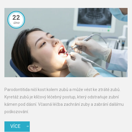
22
úno
Parodontitida ničí kost kolem zubů a může vést ke ztrátě zubů.
Kyretáž zubů je klíčový léčebný postup, který odstraňuje zubní
kámen pod dásní. Včasná léčba zachrání zuby a zabrání dalšímu
poškozování.
VÍCE