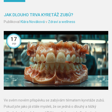
JAK DLOUHO TRVA KYRETÁŽ ZUBŮ?
Publikoval
Klára Nováková
v
Zdraví a wellness
17
srp
Ve svém novém příspěvku se zabývám tématem kyretáže zubů.
Pokud jste jako já stále mysleli, že se jedná o dlouhý a těžký