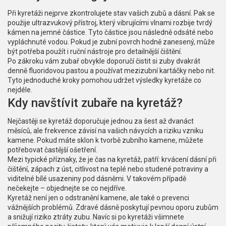
Při kyretáži nejprve zkontrolujete stav vašich zubů a dásní. Pak se
použije ultrazvukový přístroj, který vibrujícími vlnami rozbije tvrdý
kámen na jemné částice. Tyto částice jsou následně odsáté nebo
vypláchnuté vodou. Pokud je zubní povrch hodně zanesený, může
být potřeba použít i ruční nástroje pro detailnější čištění.
Po zákroku vám zubař obvykle doporučí čistit si zuby dvakrát
denně fluoridovou pastou a používat mezizubní kartáčky nebo nit.
Tyto jednoduché kroky pomohou udržet výsledky kyretáže co
nejdéle.
Kdy navštívit zubaře na kyretáž?
Nejčastěji se kyretáž doporučuje jednou za šest až dvanáct
měsíců, ale frekvence závisí na vašich návycích a riziku vzniku
kamene. Pokud máte sklon k tvorbě zubního kamene, můžete
potřebovat častější ošetření.
Mezi typické příznaky, že je čas na kyretáž, patří: krvácení dásní při
čištění, zápach z úst, citlivost na teplé nebo studené potraviny a
viditelné bílé usazeniny pod dásněmi. V takovém případě
nečekejte – objednejte se co nejdříve.
Kyretáž není jen o odstranění kamene, ale také o prevenci
vážnějších problémů. Zdravé dásně poskytují pevnou oporu zubům
a snižují riziko ztráty zubu. Navíc si po kyretáži všimnete