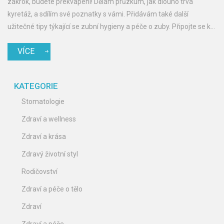
zákrok, budete překvapeni! Dělám průzkum, jak dlouho trvá
kyretáž, a sdílím své poznatky s vámi. Přidávám také další
užitečné tipy týkající se zubní hygieny a péče o zuby. Připojte se k
mému objevování tohoto důležitého aspektu zubního zdraví!
VÍCE
KATEGORIE
Stomatologie
Zdraví a wellness
Zdraví a krása
Zdravý životní styl
Rodičovství
Zdraví a péče o tělo
Zdraví