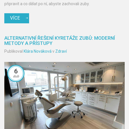
připravit a co dělat po ní, abyste zachovali zuby.
VÍCE
ALTERNATIVNÍ ŘEŠENÍ KYRETÁŽE ZUBŮ: MODERNÍ
METODY A PŘÍSTUPY
Publikoval
Klára Nováková
v
Zdraví
6
dub