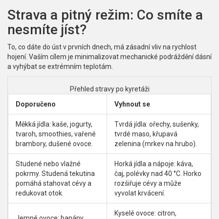
Strava a pitný režim: Co smíte a
nesmíte jíst?
To, co dáte do úst v prvních dnech, má zásadní vliv na rychlost
hojení. Vaším cílem je minimalizovat mechanické podráždění dásní
a vyhýbat se extrémním teplotám.
Přehled stravy po kyretáži
Doporučeno
Vyhnout se
Měkká jídla: kaše, jogurty,
Tvrdá jídla: ořechy, sušenky,
tvaroh, smoothies, vařené
tvrdé maso, křupavá
brambory, dušené ovoce.
zelenina (mrkev na hrubo).
Studené nebo vlažné
Horká jídla a nápoje: káva,
pokrmy. Studená tekutina
čaj, polévky nad 40 °C. Horko
pomáhá stahovat cévy a
rozšiřuje cévy a může
redukovat otok.
vyvolat krvácení.
Kyselé ovoce: citron,
Jemné ovoce: banány,