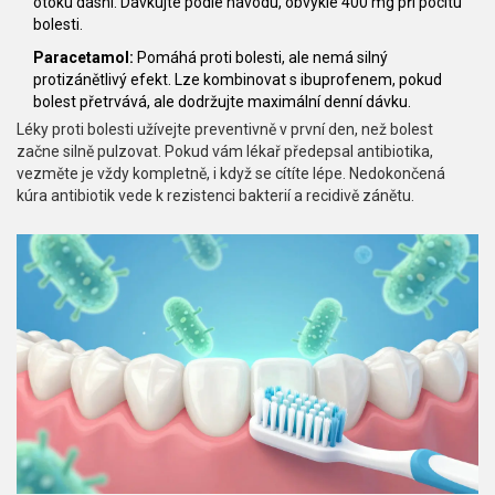
otoku dásní. Dávkujte podle návodu, obvykle 400 mg při pocitu
bolesti.
Paracetamol:
Pomáhá proti bolesti, ale nemá silný
protizánětlivý efekt. Lze kombinovat s ibuprofenem, pokud
bolest přetrvává, ale dodržujte maximální denní dávku.
Léky proti bolesti užívejte preventivně v první den, než bolest
začne silně pulzovat. Pokud vám lékař předepsal antibiotika,
vezměte je vždy kompletně, i když se cítíte lépe. Nedokončená
kúra antibiotik vede k rezistenci bakterií a recidivě zánětu.