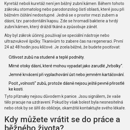
Kyretáž neboli kuretáž není jen běžný zubní kámen. Během tohoto
zákroku stomatolog nebo parodonzolog čistí oblasti, které jsou při
běžném čištění nedostupné. Jedná se o prostor mezi zubem a
dásní, tzv. parodontální kapsu. Zde se hromadí bakterie a tvrdý
zubní kámen, který dráždí tkáně a způsobuje zánět.
Aby byl zákrok účinný, používají se speciální nástroje nebo
ultrazvukové špičky. Tkanivům to zabere čas na regeneraci. První
24 až 48 hodin jsou klíčové. Je zcela běžné, že budete pociťovat:
Citlivost zubů na studené a teplé podněty.
Mírné otoky dásní, které mohou vypadat jako zarudlé „hrbolky“.
Jemné krvácení při vyplachování úst nebo jemném kartáčování.
Pocit „volnosti“ zubů, protože dásně nejsou ještě pevně přirostlé
ke kosti.
Tyto příznaky nejsou důvodem k panice. Jsou signálem, že vaše
tělo pracuje na uzdravení. Pokud by však bolest byla nesnesitelná
nebo otok by se šířil do obličeje, okamžitě kontaktujte svého lékaře.
Kdy můžete vrátit se do práce a
běžného života?