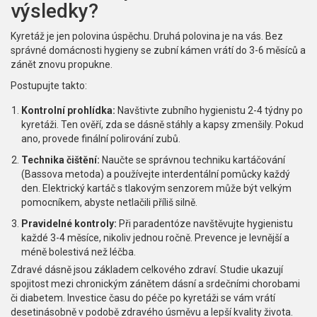
výsledky?
Kyretáž je jen polovina úspěchu. Druhá polovina je na vás. Bez
správné domácnosti hygieny se zubní kámen vrátí do 3-6 měsíců a
zánět znovu propukne.
Postupujte takto:
Kontrolní prohlídka:
Navštivte zubního hygienistu 2-4 týdny po
kyretáži. Ten ověří, zda se dásně stáhly a kapsy zmenšily. Pokud
ano, provede finální polirování zubů.
Technika čištění:
Naučte se správnou techniku kartáčování
(Bassova metoda) a používejte interdentální pomůcky každý
den. Elektrický kartáč s tlakovým senzorem může být velkým
pomocníkem, abyste netlačili příliš silně.
Pravidelné kontroly:
Při paradentóze navštěvujte hygienistu
každé 3-4 měsíce, nikoliv jednou ročně. Prevence je levnější a
méně bolestivá než léčba.
Zdravé dásně jsou základem celkového zdraví. Studie ukazují
spojitost mezi chronickým zánětem dásní a srdečními chorobami
či diabetem. Investice času do péče po kyretáži se vám vrátí
desetinásobně v podobě zdravého úsměvu a lepší kvality života.