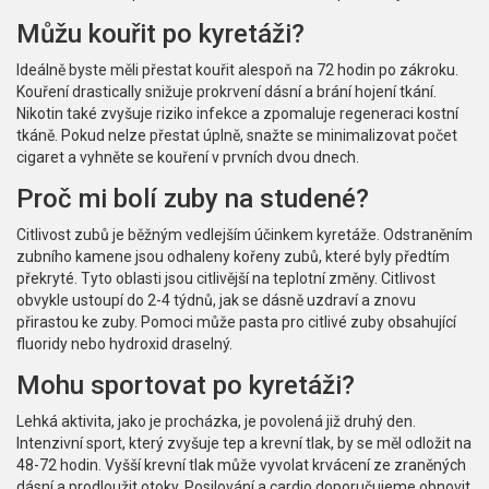
Můžu kouřit po kyretáži?
Ideálně byste měli přestat kouřit alespoň na 72 hodin po zákroku.
Kouření drastically snižuje prokrvení dásní a brání hojení tkání.
Nikotin také zvyšuje riziko infekce a zpomaluje regeneraci kostní
tkáně. Pokud nelze přestat úplně, snažte se minimalizovat počet
cigaret a vyhněte se kouření v prvních dvou dnech.
Proč mi bolí zuby na studené?
Citlivost zubů je běžným vedlejším účinkem kyretáže. Odstraněním
zubního kamene jsou odhaleny kořeny zubů, které byly předtím
překryté. Tyto oblasti jsou citlivější na teplotní změny. Citlivost
obvykle ustoupí do 2-4 týdnů, jak se dásně uzdraví a znovu
přirastou ke zuby. Pomoci může pasta pro citlivé zuby obsahující
fluoridy nebo hydroxid draselný.
Mohu sportovat po kyretáži?
Lehká aktivita, jako je procházka, je povolená již druhý den.
Intenzivní sport, který zvyšuje tep a krevní tlak, by se měl odložit na
48-72 hodin. Vyšší krevní tlak může vyvolat krvácení ze zraněných
dásní a prodloužit otoky. Posilování a cardio doporučujeme obnovit