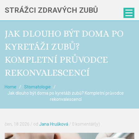
STRÁŽCI ZDRAVÝCH ZUBŮ
JAK DLOUHO BÝT DOMA PO
KYRETÁŽI ZUBŮ?
KOMPLETNÍ PRŮVODCE
REKONVALESCENCÍ
Home
Stomatologie
Jak dlouho být doma po kyretáži zubů? Kompletní průvodce
rekonvalescencí
čen, 18 2026
/ od
Jana Hrušková
/
0 komentář(y)