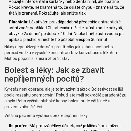
Použijte interdentální kartáčky nebo dentální nit, ale opatrně.
Pokud krevte, neznamená to, že děláte chybu - znamená to, že
tkáň je zraněná. Pokračujte, ale snižte tlak.
Plachidla:
Lékař vám pravděpodobně předepíše antiseptické
ústní vodě (například Chlorhexidin). Perte si ústa podle pokynů,
obvykle 2x denně po dobu 7-10 dní. Nepláchněte ústa vodou po
aplikaci plachidla, nechte ho působit alespoň 30 minut.
Nikdy nepoužívejte domácí prostředky jako sódu, ocet nebo
peroxid vodíku v vysoké koncentraci bez konzultace s lékařem.
Mohou popálit sliznici a zhoršit stav.
Bolest a léky: Jak se zbavit
nepříjemných pocitů?
Kyretáž není operace, ale je to invazivní zákrok. Bolestivost se liší
podle rozsahu onemocnění. Pokud jste měli pokročilé paradentózu
a bylo třeba vyčistit hluboké kapsy, bolest bude větší než u
preventivního čištění.
Většina pacientů vystačí s bezreceptními léky:
Ibuprofen:
Má protizánětlivý účinek, což je klíčové pro snížení