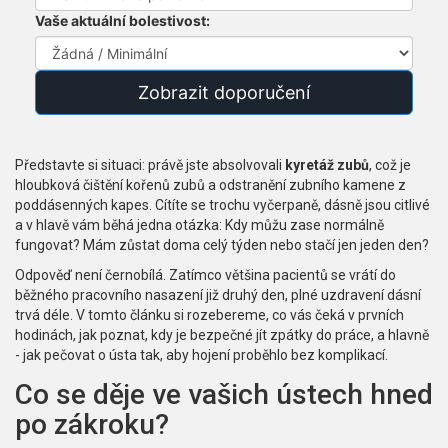
Vaše aktuální bolestivost:
Zobrazit doporučení
Představte si situaci: právě jste absolvovali
kyretáž zubů
, což je
hloubková čištění kořenů zubů a odstranění zubního kamene z
poddásenných kapes
. Cítíte se trochu vyčerpaně, dásně jsou citlivé
a v hlavě vám běhá jedna otázka: Kdy můžu zase normálně
fungovat? Mám zůstat doma celý týden nebo stačí jen jeden den?
Odpověď není černobílá. Zatímco většina pacientů se vrátí do
běžného pracovního nasazení již druhý den, plné uzdravení dásní
trvá déle. V tomto článku si rozebereme, co vás čeká v prvních
hodinách, jak poznat, kdy je bezpečné jít zpátky do práce, a hlavně
- jak pečovat o ústa tak, aby hojení proběhlo bez komplikací.
Co se děje ve vašich ústech hned
po zákroku?