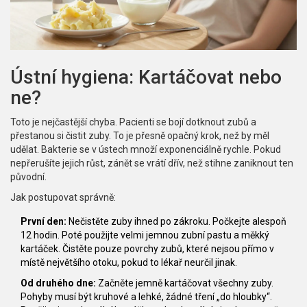
Ústní hygiena: Kartáčovat nebo
ne?
Toto je nejčastější chyba. Pacienti se bojí dotknout zubů a
přestanou si čistit zuby. To je přesně opačný krok, než by měl
udělat. Bakterie se v ústech množí exponenciálně rychle. Pokud
nepřerušíte jejich růst, zánět se vrátí dřív, než stihne zaniknout ten
původní.
Jak postupovat správně:
První den:
Nečistěte zuby ihned po zákroku. Počkejte alespoň
12 hodin. Poté použijte velmi jemnou zubní pastu a měkký
kartáček. Čistěte pouze povrchy zubů, které nejsou přímo v
místě největšího otoku, pokud to lékař neurčil jinak.
Od druhého dne:
Začněte jemně kartáčovat všechny zuby.
Pohyby musí být kruhové a lehké, žádné tření „do hloubky“.