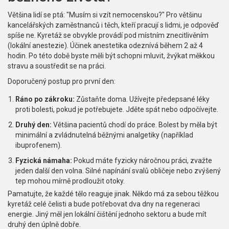
Většina lidí se ptá: "Musím si vzít nemocenskou?" Pro většinu
kancelářských zaměstnanců i těch, kteří pracují s lidmi, je odpověď
spíše ne. Kyretáž se obvykle provádí pod místním znecitlivěním
(lokální anestezie). Účinek anestetika odeznívá během 2 až 4
hodin. Po této době byste měli být schopni mluvit, žvýkat měkkou
stravu a soustředit se na práci.
Doporučený postup pro první den:
Ráno po zákroku:
Zůstaňte doma. Užívejte předepsané léky
proti bolesti, pokud je potřebujete. Jděte spát nebo odpočívejte.
Druhý den:
Většina pacientů chodí do práce. Bolest by měla být
minimální a zvládnutelná běžnými analgetiky (například
ibuprofenem).
Fyzická námaha:
Pokud máte fyzicky náročnou práci, zvažte
jeden další den volna. Silné napínání svalů obličeje nebo zvýšený
tep mohou mírně prodloužit otoky.
Pamatujte, že každé tělo reaguje jinak. Někdo má za sebou těžkou
kyretáž celé čelisti a bude potřebovat dva dny na regeneraci
energie. Jiný měl jen lokální čištění jednoho sektoru a bude mít
druhý den úplně dobře.