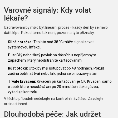
Varovné signály: Kdy volat
lékaře?
Uzdravování by mělo být lineární proces - každý den by se mělo
dařit lépe. Pokud tomu tak není, pozor na tyto příznaky:
Silná horečka:
Teplota nad 38 °C může signalizovat
systémovou infekci.
Pus:
Bílý nebo žlutý povlak na dásních s nepříjemným
zápachem, který neodstraníte kartáčováním.
Růst otoku:
Otok by měl ustupovat po 48 hodinách. Pokud
začíná bobtnat tvář nebo krk, jedná se o nouzový stav.
Trvalé krvácení:
Krvácení při kartáčování je OK. Krvácení samo
o sobě, které neustává ani po 20 minutách tlaku gázou,
vyžaduje kontrolu.
V těchto případeh nečekejte na kontrolní návštěvu. Zavolejte
ordinaci ihned.
Dlouhodobá péče: Jak udržet