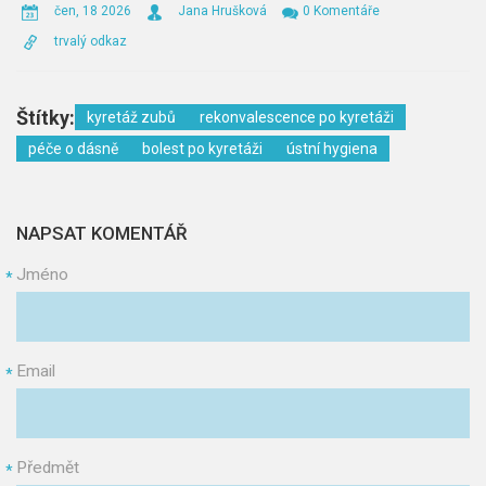
čen, 18 2026
Jana Hrušková
0 Komentáře
trvalý odkaz
Štítky:
kyretáž zubů
rekonvalescence po kyretáži
péče o dásně
bolest po kyretáži
ústní hygiena
NAPSAT KOMENTÁŘ
Jméno
*
Email
*
Předmět
*