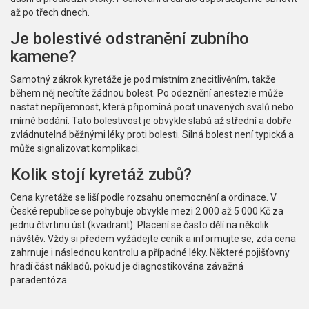
až po třech dnech.
Je bolestivé odstranění zubního
kamene?
Samotný zákrok kyretáže je pod místním znecitlivěním, takže
během něj necítíte žádnou bolest. Po odeznění anestezie může
nastat nepříjemnost, která připomíná pocit unavených svalů nebo
mírné bodání. Tato bolestivost je obvykle slabá až střední a dobře
zvládnutelná běžnými léky proti bolesti. Silná bolest není typická a
může signalizovat komplikaci.
Kolik stojí kyretáž zubů?
Cena kyretáže se liší podle rozsahu onemocnění a ordinace. V
České republice se pohybuje obvykle mezi 2 000 až 5 000 Kč za
jednu čtvrtinu úst (kvadrant). Placení se často dělí na několik
návštěv. Vždy si předem vyžádejte ceník a informujte se, zda cena
zahrnuje i následnou kontrolu a případné léky. Některé pojišťovny
hradí část nákladů, pokud je diagnostikována závažná
paradentóza.