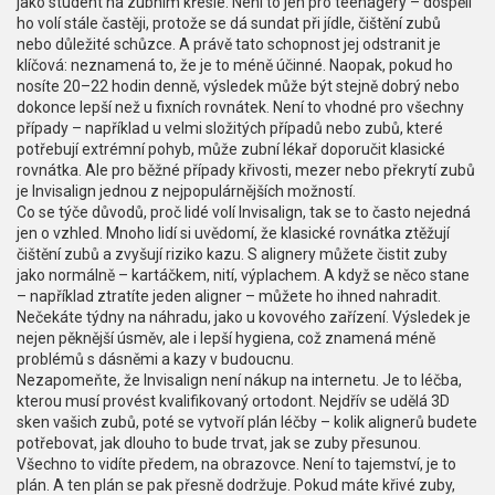
jako student na zubním křesle. Není to jen pro teenagery – dospělí
ho volí stále častěji, protože se dá sundat při jídle, čištění zubů
nebo důležité schůzce. A právě tato schopnost jej odstranit je
klíčová: neznamená to, že je to méně účinné. Naopak, pokud ho
nosíte 20–22 hodin denně, výsledek může být stejně dobrý nebo
dokonce lepší než u fixních rovnátek. Není to vhodné pro všechny
případy – například u velmi složitých případů nebo zubů, které
potřebují extrémní pohyb, může zubní lékař doporučit klasické
rovnátka. Ale pro běžné případy křivosti, mezer nebo překrytí zubů
je Invisalign jednou z nejpopulárnějších možností.
Co se týče důvodů, proč lidé volí Invisalign, tak se to často nejedná
jen o vzhled. Mnoho lidí si uvědomí, že klasické rovnátka ztěžují
čištění zubů a zvyšují riziko kazu. S alignery můžete čistit zuby
jako normálně – kartáčkem, nití, výplachem. A když se něco stane
– například ztratíte jeden aligner – můžete ho ihned nahradit.
Nečekáte týdny na náhradu, jako u kovového zařízení. Výsledek je
nejen pěknější úsměv, ale i lepší hygiena, což znamená méně
problémů s dásněmi a kazy v budoucnu.
Nezapomeňte, že Invisalign není nákup na internetu. Je to léčba,
kterou musí provést kvalifikovaný ortodont. Nejdřív se udělá 3D
sken vašich zubů, poté se vytvoří plán léčby – kolik alignerů budete
potřebovat, jak dlouho to bude trvat, jak se zuby přesunou.
Všechno to vidíte předem, na obrazovce. Není to tajemství, je to
plán. A ten plán se pak přesně dodržuje. Pokud máte křivé zuby,