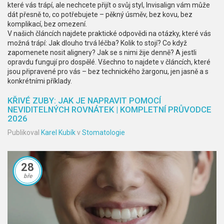
které vás trápí, ale nechcete přijít o svůj styl, Invisalign vám může
dát přesně to, co potřebujete – pěkný úsměv, bez kovu, bez
komplikací, bez omezení.
V našich článcích najdete praktické odpovědi na otázky, které vás
možná trápí: Jak dlouho trvá léčba? Kolik to stojí? Co když
zapomenete nosit alignery? Jak se s nimi žije denně? A jestli
opravdu fungují pro dospělé. Všechno to najdete v článcích, které
jsou připravené pro vás – bez technického žargonu, jen jasně a s
konkrétními příklady.
KŘIVÉ ZUBY: JAK JE NAPRAVIT POMOCÍ
NEVIDITELNÝCH ROVNÁTEK | KOMPLETNÍ PRŮVODCE
2026
Publikoval
Karel Kubík
v
Stomatologie
28
bře