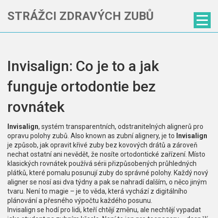
STRÁŽCI ZDRAVÝCH ZUBŮ
Invisalign: Co je to a jak
funguje ortodontie bez
rovnátek
Invisalign
,
systém transparentních, odstranitelných alignerů pro
opravu polohy zubů
. Also known as
zubní alignery
, je to
Invisalign
je způsob, jak opravit křivé zuby bez kovových drátů a zároveň
nechat ostatní ani nevědět, že nosíte ortodontické zařízení.
Místo
klasických rovnátek používá sérii přizpůsobených průhledných
plátků, které pomalu posunují zuby do správné polohy. Každý nový
aligner se nosí asi dva týdny a pak se nahradí dalším, o něco jiným
tvaru. Není to magie – je to věda, která vychází z digitálního
plánování a přesného výpočtu každého posunu.
Invisalign se hodí pro lidi, kteří chtějí změnu, ale nechtějí vypadat