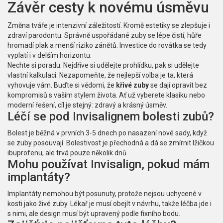
Závěr cesty k novému úsměvu
Změna tváře je intenzivní záležitostí. Kromě estetiky se zlepšuje i
zdraví parodontu. Správně uspořádané zuby se lépe čistí, hůře
hromadí plak a menší riziko zánětů. Investice do rovátka se tedy
vyplatí i v delším horizontu.
Nechte si poradu. Nejdříve si udělejte prohlídku, pak si udělejte
vlastní kalkulaci. Nezapomeňte, že nejlepší volba je ta, která
vyhovuje vám. Buďte si vědomi, že
křivé zuby
se dají opravit bez
kompromisů s vaším stylem života. Ať už vyberete klasiku nebo
moderní řešení, cíl je stejný: zdravý a krásný úsměv.
Léčí se pod Invisalignem bolesti zubů?
Bolest je běžná v prvních 3-5 dnech po nasazení nové sady, když
se zuby posouvají. Bolestivost je přechodná a dá se zmírnit lžičkou
ibuprofenu, ale trvá pouze několik dnů.
Mohu používat Invisalign, pokud mám
implantáty?
Implantáty nemohou být posunuty, protože nejsou uchycené v
kosti jako živé zuby. Lékař je musí obejít v návrhu, takže léčba jde i
s nimi, ale design musí být upravený podle fixního bodu.