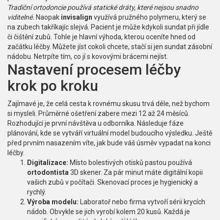
Tradiční ortodoncie používá statické dráty, které nejsou snadno
viditelné.
Naopak
invisalign
využívá pružného polymeru, který se
na zubech takříkajíc slejvá. Pacient je může kdykoli sundat při jídle
či čištění zubů. Tohle je hlavní výhoda, kterou oceníte hned od
začátku léčby. Můžete jíst cokoli chcete, stačí si jen sundat zásobní
nádobu. Netrpíte tím, co jí s kovovými brácemi nejíst.
Nastavení procesem léčby
krok po kroku
Zajímavé je, že celá cesta k rovnému skusu trvá déle, než bychom
si mysleli. Průměrné ošetření zabere mezi 12 až 24 měsíců.
Rozhodující je první návštěva u odborníka. Následuje fáze
plánování, kde se vytváří virtuální model budoucího výsledku. Ještě
před prvním nasazením víte, jak bude váš úsměv vypadat na konci
léčby.
Digitalizace:
Místo bolestivých otisků pastou používá
ortodontista
3D skener. Za pár minut máte digitální kopii
vašich zubů v počítači. Skenovací proces je hygienický a
rychlý.
Výroba modelu:
Laboratoř nebo firma vytvoří sérii krycích
nádob. Obvykle se jich vyrobí kolem 20 kusů. Každá je