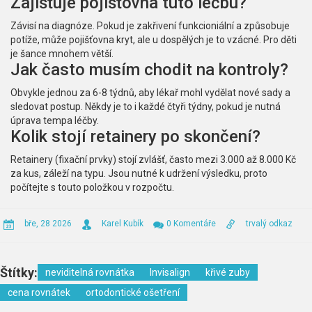
Zajišťuje pojišťovna tuto léčbu?
Závisí na diagnóze. Pokud je zakřivení funkcioniální a způsobuje
potíže, může pojišťovna kryt, ale u dospělých je to vzácné. Pro děti
je šance mnohem větší.
Jak často musím chodit na kontroly?
Obvykle jednou za 6-8 týdnů, aby lékař mohl vydělat nové sady a
sledovat postup. Někdy je to i každé čtyři týdny, pokud je nutná
úprava tempa léčby.
Kolik stojí retainery po skončení?
Retainery (fixační prvky) stojí zvlášť, často mezi 3.000 až 8.000 Kč
za kus, záleží na typu. Jsou nutné k udržení výsledku, proto
počítejte s touto položkou v rozpočtu.
bře, 28 2026
Karel Kubík
0 Komentáře
trvalý odkaz
Štítky:
neviditelná rovnátka
Invisalign
křivé zuby
cena rovnátek
ortodontické ošetření