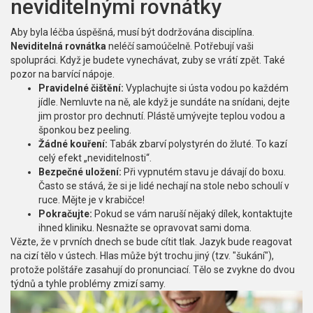
neviditelnými rovnátky
Aby byla léčba úspěšná, musí být dodržována disciplína.
Neviditelná rovnátka
neléčí samoúčelně. Potřebují vaši
spolupráci. Když je budete vynechávat, zuby se vrátí zpět. Také
pozor na barvící nápoje.
Pravidelné čištění:
Vyplachujte si ústa vodou po každém
jídle. Nemluvte na ně, ale když je sundáte na snídani, dejte
jim prostor pro dechnutí. Plástě umývejte teplou vodou a
šponkou bez peeling.
Žádné kouření:
Tabák zbarví polystyrén do žluté. To kazí
celý efekt „neviditelnosti“.
Bezpečné uložení:
Při vypnutém stavu je dávají do boxu.
Často se stává, že si je lidé nechají na stole nebo schoulí v
ruce. Mějte je v krabičce!
Pokračujte:
Pokud se vám naruší nějaký dílek, kontaktujte
ihned kliniku. Nesnažte se opravovat sami doma.
Vězte, že v prvních dnech se bude cítit tlak. Jazyk bude reagovat
na cizí tělo v ústech. Hlas může být trochu jiný (tzv. "šukání"),
protože polštáře zasahují do pronunciací. Tělo se zvykne do dvou
týdnů a tyhle problémy zmizí samy.