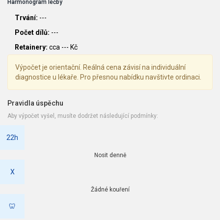
Harmonogram léčby
Trvání:
---
Počet dílů:
---
Retainery:
cca
---
Kč
Výpočet je orientační. Reálná cena závisí na individuální
diagnostice u lékaře. Pro přesnou nabídku navštivte ordinaci.
Pravidla úspěchu
Aby výpočet vyšel, musíte dodržet následující podmínky:
22h
Nosit denně
X
Žádné kouření
🦷