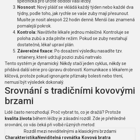
specifická pro určité období vaší léčby.
Nosnost:
Nový plášť se vkládá každý týden nebo každé dva
týdny, podle toho, jak rychle se vaše zuby mají přesunout.
Musíte je nosit alespoň 22 hodin denně. Menší čas znamená
pomalejší pokrok.
Kontrola:
Navštívíte lékaře jednou měsíčně. Kontroluje se
poloha zubů a zda plníte režim. Pokud se zuby nestahují
dostatečně, lékař upraví plán.
Záverečné fixace:
Po dosažení výsledku nasadíte tzv.
retainery, které udržují pozici zubů natrvalo.
Tento systém je dynamický. Někdy stačí jeden cyklus, někdy se
přidává další série pro úpravu drobností. Komunikace s lékařem je
klíčová, protože pokud ignorujete příznaky bolesti nebo tření,
nemusí být výsledek dokonalý.
Srovnání s tradičními kovovými
brzami
Lidé často nerozhodují. Proč vybrat to, co je dražší? Protože
kvalita života
během léčby je zásadní rozdíl. Zde je přehledné
srovnání, co vás čeká při volbě různých metod:
Rozdíl mezi neviditelnými a klasickými brzdami
Charakteristika
Neviditelná rovnátka
Kovová bratra