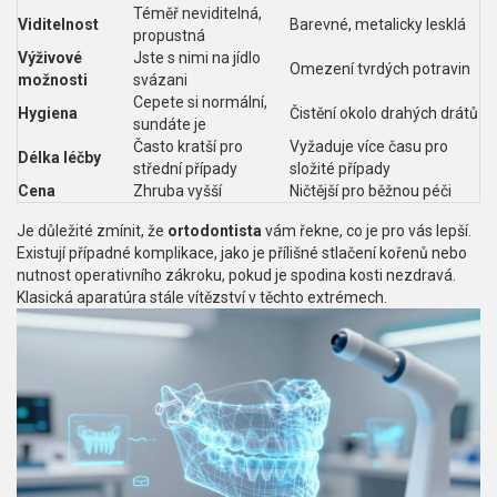
Téměř neviditelná,
Viditelnost
Barevné, metalicky lesklá
propustná
Výživové
Jste s nimi na jídlo
Omezení tvrdých potravin
možnosti
svázani
Cepete si normální,
Hygiena
Čistění okolo drahých drátů
sundáte je
Často kratší pro
Vyžaduje více času pro
Délka léčby
střední případy
složité případy
Cena
Zhruba vyšší
Ničtější pro běžnou péči
Je důležité zmínit, že
ortodontista
vám řekne, co je pro vás lepší.
Existují případné komplikace, jako je přílišné stlačení kořenů nebo
nutnost operativního zákroku, pokud je spodina kosti nezdravá.
Klasická aparatúra stále vítězství v těchto extrémech.