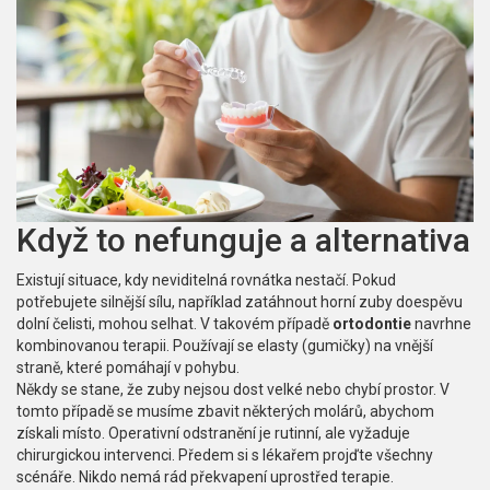
Když to nefunguje a alternativa
Existují situace, kdy neviditelná rovnátka nestačí. Pokud
potřebujete silnější sílu, například zatáhnout horní zuby doespěvu
dolní čelisti, mohou selhat. V takovém případě
ortodontie
navrhne
kombinovanou terapii. Používají se elasty (gumičky) na vnější
straně, které pomáhají v pohybu.
Někdy se stane, že zuby nejsou dost velké nebo chybí prostor. V
tomto případě se musíme zbavit některých molárů, abychom
získali místo. Operativní odstranění je rutinní, ale vyžaduje
chirurgickou intervenci. Předem si s lékařem projďte všechny
scénáře. Nikdo nemá rád překvapení uprostřed terapie.