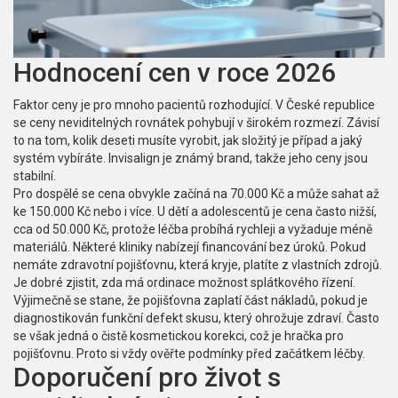
Hodnocení cen v roce 2026
Faktor ceny je pro mnoho pacientů rozhodující. V České republice
se ceny neviditelných rovnátek pohybují v širokém rozmezí. Závisí
to na tom, kolik deseti musíte vyrobit, jak složitý je případ a jaký
systém vybíráte.
Invisalign
je známý brand, takže jeho ceny jsou
stabilní.
Pro dospělé se cena obvykle začíná na 70.000 Kč a může sahat až
ke 150.000 Kč nebo i více. U dětí a adolescentů je cena často nižší,
cca od 50.000 Kč, protože léčba probíhá rychleji a vyžaduje méně
materiálů. Některé kliniky nabízejí financování bez úroků. Pokud
nemáte zdravotní pojišťovnu, která kryje, platíte z vlastních zdrojů.
Je dobré zjistit, zda má ordinace možnost splátkového řízení.
Výjimečně se stane, že pojišťovna zaplatí část nákladů, pokud je
diagnostikován funkční defekt skusu, který ohrožuje zdraví. Často
se však jedná o čistě kosmetickou korekci, což je hračka pro
pojišťovnu. Proto si vždy ověřte podmínky před začátkem léčby.
Doporučení pro život s