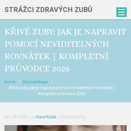
STRÁŽCI ZDRAVÝCH ZUBŮ
KŘIVÉ ZUBY: JAK JE NAPRAVIT
POMOCÍ NEVIDITELNÝCH
ROVNÁTEK | KOMPLETNÍ
PRŮVODCE 2026
Home
Stomatologie
Křivé zuby: jak je napravit pomocí neviditelných rovnátek |
Kompletní průvodce 2026
bře, 28 2026
/ od
Karel Kubík
/
0 komentář(y)