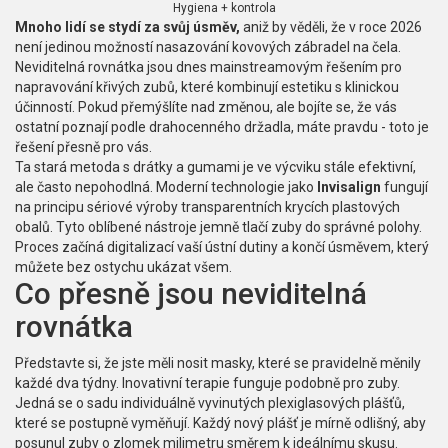
Hygiena + kontrola
Mnoho lidí se stydí za svůj úsměv,
aniž by věděli, že v roce 2026
není jedinou možností nasazování kovových zábradel na čela.
Neviditelná rovnátka
jsou dnes mainstreamovým řešením pro
napravování křivých zubů
, které kombinují estetiku s klinickou
účinností. Pokud přemýšlíte nad změnou, ale bojíte se, že vás
ostatní poznají podle drahocenného držadla, máte pravdu - toto je
řešení přesně pro vás.
Ta stará metoda s drátky a gumami je ve výcviku stále efektivní,
ale často nepohodlná. Moderní technologie jako
Invisalign
fungují
na principu sériové výroby transparentních krycích plastových
obalů. Tyto oblíbené nástroje jemně tlačí zuby do správné polohy.
Proces začíná digitalizací vaší ústní dutiny a končí úsměvem, který
můžete bez ostychu ukázat všem.
Co přesně jsou neviditelná
rovnátka
Představte si, že jste měli nosit masky, které se pravidelně měnily
každé dva týdny.
Inovativní terapie
funguje podobně pro zuby.
Jedná se o sadu individuálně vyvinutých plexiglasových plášťů,
které se postupně vyměňují. Každý nový plášť je mírně odlišný, aby
posunul zuby o zlomek milimetru směrem k ideálnímu skusu.