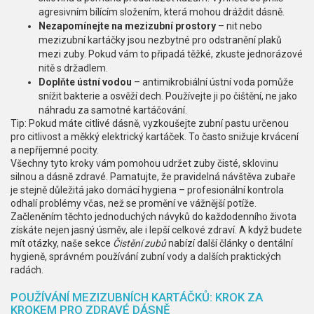
agresivním bílícím složením, která mohou dráždit dásně.
Nezapomínejte na mezizubní prostory
– nit nebo
mezizubní kartáčky jsou nezbytné pro odstranění plaků
mezi zuby. Pokud vám to připadá těžké, zkuste jednorázové
nitě s držadlem.
Doplňte ústní vodou
– antimikrobiální ústní voda pomůže
snížit bakterie a osvěží dech. Používejte ji po čištění, ne jako
náhradu za samotné kartáčování.
Tip: Pokud máte citlivé dásně, vyzkoušejte zubní pastu určenou
pro citlivost a měkký elektrický kartáček. To často snižuje krvácení
a nepříjemné pocity.
Všechny tyto kroky vám pomohou udržet zuby čisté, sklovinu
silnou a dásně zdravé. Pamatujte, že pravidelná návštěva zubaře
je stejně důležitá jako domácí hygiena – profesionální kontrola
odhalí problémy včas, než se promění ve vážnější potíže.
Začleněním těchto jednoduchých návyků do každodenního života
získáte nejen jasný úsměv, ale i lepší celkové zdraví. A když budete
mít otázky, naše sekce
Čistění zubů
nabízí další články o dentální
hygieně, správném používání zubní vody a dalších praktických
radách.
POUŽÍVÁNÍ MEZIZUBNÍCH KARTÁČKŮ: KROK ZA
KROKEM PRO ZDRAVÉ DÁSNĚ