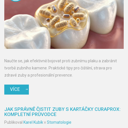
Naučte se, jak efektivně bojovat proti zubnímu plaku a zabránit
tvorbě zubního kamene. Praktické tipy pro čištění, strava pro
zdravé zuby a profesionální prevence.
VÍCE
JAK SPRÁVNĚ ČISTIT ZUBY S KARTÁČKY CURAPROX:
KOMPLETNÍ PRŮVODCE
Publikoval
Karel Kubík
v
Stomatologie