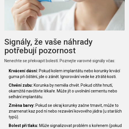
Signály, že vaše náhrady
potřebují pozornost
Nenechte se překvapit bolestí. Poznejte varovné signály včas:
Krvácení dásní:
Pokud kolem implantátu nebo korunky krvácí
guma při čištění, jde o zánět. Ignorování vede ke ztrátě kosti.
Chvění zubu:
Korunka by neměla chvět. Pokud cítíte hnutí,
okamžitě navštivte lékaře. Může jít o uvolnění cementu nebo
selhání implantátu.
Změna barvy:
Pokud se okraj korunky začne tmavit, může to
znamenat kaz pod ní nebo rezavění kovového jádra (u starších
typů).
Bolest při tlaku:
Může signalizovat problém s kořenem (pokud