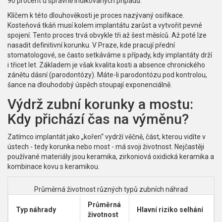
90 procent u správně indikovaných případů.
Klíčem k této dlouhověkosti je proces nazývaný osifikace.
Kosteňová tkáň musí kolem implantátu zarůst a vytvořit pevné
spojení. Tento proces trvá obvykle tři až šest měsíců. Až poté lze
nasadit definitivní korunku. V Praze, kde pracují přední
stomatologové, se často setkáváme s případy, kdy implantáty drží
i třicet let. Základem je však kvalita kosti a absence chronického
zánětu dásní (parodontózy). Máte-li parodontózu pod kontrolou,
šance na dlouhodobý úspěch stoupají exponenciálně.
Výdrž zubní korunky a mostu:
Kdy přichází čas na výměnu?
Zatímco implantát jako „kořen“ vydrží věčně, část, kterou vidíte v
ústech - tedy korunka nebo most - má svoji životnost. Nejčastěji
používané materiály jsou keramika, zirkoniová oxidická keramika a
kombinace kovu s keramikou.
Průměrná životnost různých typů zubních náhrad
Průměrná
Typ náhrady
Hlavní riziko selhání
životnost