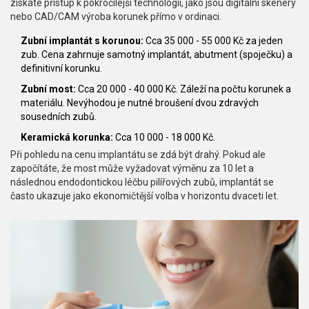
získáte přístup k pokročilejší technologii, jako jsou digitální skenery
nebo CAD/CAM výroba korunek přímo v ordinaci.
Zubní implantát s korunou:
Cca 35 000 - 55 000 Kč za jeden
zub. Cena zahrnuje samotný implantát, abutment (spoječku) a
definitivní korunku.
Zubní most:
Cca 20 000 - 40 000 Kč. Záleží na počtu korunek a
materiálu. Nevýhodou je nutné broušení dvou zdravých
sousedních zubů.
Keramická korunka:
Cca 10 000 - 18 000 Kč.
Při pohledu na cenu implantátu se zdá být drahý. Pokud ale
započítáte, že most může vyžadovat výměnu za 10 let a
následnou endodontickou léčbu pilířových zubů, implantát se
často ukazuje jako ekonomičtější volba v horizontu dvaceti let.