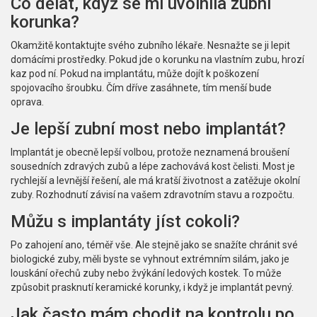
Co dělat, když se mi uvolnila zubní
korunka?
Okamžitě kontaktujte svého zubního lékaře. Nesnažte se ji lepit
domácími prostředky. Pokud jde o korunku na vlastním zubu, hrozí
kaz pod ní. Pokud na implantátu, může dojít k poškození
spojovacího šroubku. Čím dříve zasáhnete, tím menší bude
oprava.
Je lepší zubní most nebo implantát?
Implantát je obecně lepší volbou, protože neznamená broušení
sousedních zdravých zubů a lépe zachovává kost čelisti. Most je
rychlejší a levnější řešení, ale má kratší životnost a zatěžuje okolní
zuby. Rozhodnutí závisí na vašem zdravotním stavu a rozpočtu.
Můžu s implantáty jíst cokoli?
Po zahojení ano, téměř vše. Ale stejně jako se snažíte chránit své
biologické zuby, měli byste se vyhnout extrémním silám, jako je
louskání ořechů zuby nebo žvýkání ledových kostek. To může
způsobit prasknutí keramické korunky, i když je implantát pevný.
Jak často mám chodit na kontrolu po