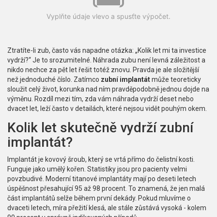
Vyplňte údaje vlevo a spusťte výpočet.
Ztratíte-li zub, často vás napadne otázka: „Kolik let mi ta investice
vydrží?“ Je to srozumitelné. Náhrada zubu není levná záležitost a
nikdo nechce za pět let řešit totéž znovu. Pravda je ale složitější
než jednoduché číslo. Zatímco
zubní implantát
může teoreticky
sloužit celý život,
korunka
nad ním pravděpodobně jednou dojde na
výměnu. Rozdíl mezi tím, zda vám náhrada vydrží deset nebo
dvacet let, leží často v detailách, které nejsou vidět pouhým okem.
Kolik let skutečně vydrží zubní
implantát?
Implantát je kovový šroub, který se vrtá přímo do čelistní kosti.
Funguje jako umělý kořen. Statistiky jsou pro pacienty velmi
povzbudivé. Moderní titanové implantáty mají po deseti letech
úspěšnost přesahující 95 až 98 procent. To znamená, že jen malá
část implantátů selže během první dekády. Pokud mluvíme o
dvaceti letech, míra přežití klesá, ale stále zůstává vysoká - kolem