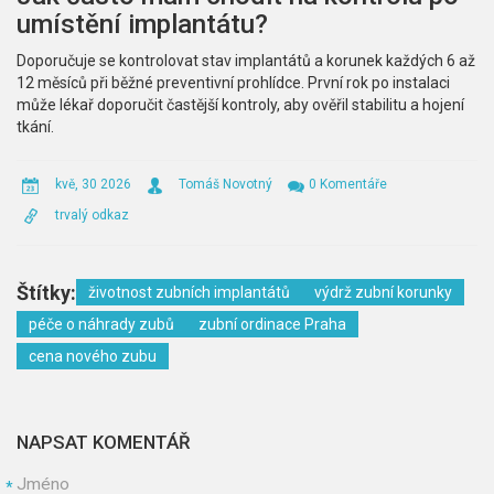
umístění implantátu?
Doporučuje se kontrolovat stav implantátů a korunek každých 6 až
12 měsíců při běžné preventivní prohlídce. První rok po instalaci
může lékař doporučit častější kontroly, aby ověřil stabilitu a hojení
tkání.
kvě, 30 2026
Tomáš Novotný
0 Komentáře
trvalý odkaz
Štítky:
životnost zubních implantátů
výdrž zubní korunky
péče o náhrady zubů
zubní ordinace Praha
cena nového zubu
NAPSAT KOMENTÁŘ
Jméno
*