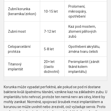
Prolomení,
Zubní korunka
10-15 let
mikrospáry,
(keramika/zirkon)
opotřebení
Kaz pod mostem,
Zubní most
7-12 let
zlomení pilířových
zubů
Celoparcelární
Opotřebení akrylátu,
5-8 let
protéza
změna tvaru čelisti
20+ let
Periimplantit (zánět
Titanový
(často
tkáně kolem
implantát
doživotní)
implantátu)
Korunka může vypadat perfektně, ale pokud se pod ní dostane
bakterie kvůli špatnému těsnění, vznikne kaz na základním zubu. U
implantátu toto nehrozí, protože ten nemá nerv ani cévy, které by
mohly zanikat. Nicméně, spojovací šroubek mezi implantátem a
korunou se může uvolnit nebo zrezivět, což vyžaduje servis. Proto