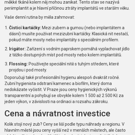
měkké tkáně kolem něj mohou zanikat. Tento stav se nazývá
periimplantit a je hlavní příčinou ztráty implantátů ve starším věku.
Vaše denní rutina by měla zahrnovat:
Čisticí kartáčky:
Mezi zubem a gumou (nebo implantátem a
dásní) musíte používat mezizubní kartáčky. Klasická nit nestačí,
pokud máte mosty nebo implantáty s speciálním profilem.
Irigátor:
Zařízení s vodním paprskem pomáhá vyplachovat jídlo
z těžko dostupných míst pod mosty nebo kolem implantátů.
Flossing:
Používejte speciální nitě s tuhým středem, které
projdou i pod mosty.
Doporučuji také profesionální hygienu alespoň dvakrát ročně.
Zubní hygienista odstraní kamenec a biofilm, který doma
nedokázate vyčistit. V Praze jsou ceny hygienických výkonů
transparentní a pohybují se obvykle kolem 1 500 až 2 500 Kč za
jeden výkon, v závislosti na ordinaci a rozsahu zákroku.
Cena a návratnost investice
Kolik stojí nový zub? Ceny se liší podle typu náhrady a regionu. V
hlavním městě jsou ceny vyšší než v menších městech, ale často