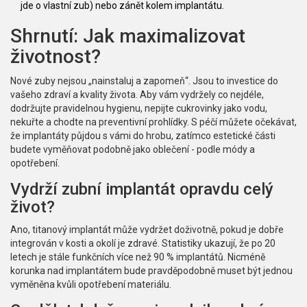
jde o vlastní zub) nebo zánět kolem implantátu.
Shrnutí: Jak maximalizovat
životnost?
Nové zuby nejsou „nainstaluj a zapomeň“. Jsou to investice do
vašeho zdraví a kvality života. Aby vám vydržely co nejdéle,
dodržujte pravidelnou hygienu, nepijte cukrovinky jako vodu,
nekuřte a chodte na preventivní prohlídky. S péčí můžete očekávat,
že implantáty půjdou s vámi do hrobu, zatímco estetické části
budete vyměňovat podobně jako oblečení - podle módy a
opotřebení.
Vydrží zubní implantát opravdu celý
život?
Ano, titanový implantát může vydržet doživotně, pokud je dobře
integrován v kosti a okolí je zdravé. Statistiky ukazují, že po 20
letech je stále funkčních více než 90 % implantátů. Nicméně
korunka nad implantátem bude pravděpodobně muset být jednou
vyměněna kvůli opotřebení materiálu.