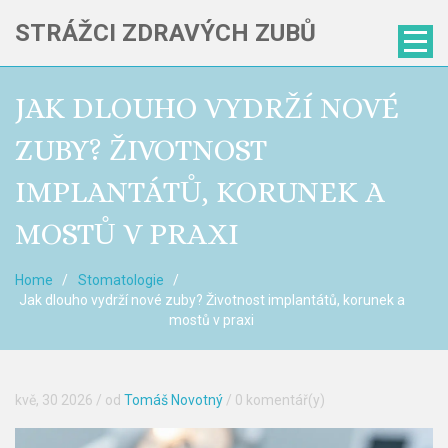
STRÁŽCI ZDRAVÝCH ZUBŮ
JAK DLOUHO VYDRŽÍ NOVÉ
ZUBY? ŽIVOTNOST
IMPLANTÁTŮ, KORUNEK A
MOSTŮ V PRAXI
Home
Stomatologie
Jak dlouho vydrží nové zuby? Životnost implantátů, korunek a
mostů v praxi
kvě, 30 2026
/ od
Tomáš Novotný
/
0 komentář(y)