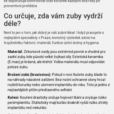
se doporučuje kontrolovat stav korunek každých dva roky při
preventivní prohlídce.
Co určuje, zda vám zuby vydrží
déle?
Není to jen o tom, jak dobrý je váš zubní lékař. I když pracujete s
nejlepšími specialisty v Praze, konečný výsledek závisí na
trojúhelníku faktorů: materiál, funkce ústní dutiny a hygiena.
Materiál:
Zirkoniové oxidy jsou extrémně pevné a vhodné pro
zadní zuby, kde působí velké žvýkací síly. Estetická keramika
(E.max) je krásná, ale křehčí. Volba materiálu musí odpovídat
poloze zubu.
Brušení zubů (bruxismus):
Pokud v noci tlučete zuby, klade to
na náhrady násobné zatížení. Bez noční ochranné clony hrozí
rozbití korunky nebo ulomení implantátu do roku. Toto je jedno z
nejčastějších příčin předčasného selhání.
Kuřeni:
Kouření drasticky snižuje hojivost tkání a zvyšuje riziko
periimplantitu. Statisticky mají kuřáci dvakrát vyšší riziko ztráty
implantátu než nekuřáci.