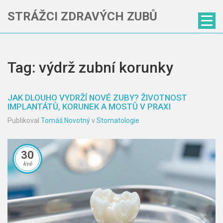
STRÁŽCI ZDRAVÝCH ZUBŮ
Tag: výdrž zubní korunky
JAK DLOUHO VYDRŽÍ NOVÉ ZUBY? ŽIVOTNOST
IMPLANTÁTŮ, KORUNEK A MOSTŮ V PRAXI
Publikoval
Tomáš Novotný
v
Stomatologie
30
kvě