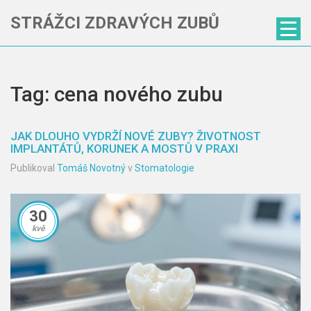
STRÁŽCI ZDRAVÝCH ZUBŮ
Tag: cena nového zubu
JAK DLOUHO VYDRŽÍ NOVÉ ZUBY? ŽIVOTNOST
IMPLANTÁTŮ, KORUNEK A MOSTŮ V PRAXI
Publikoval
Tomáš Novotný
v
Stomatologie
30
kvě