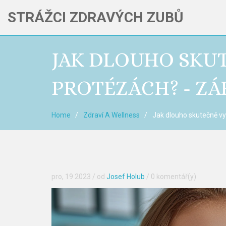
STRÁŽCI ZDRAVÝCH ZUBŮ
JAK DLOUHO SKU
PROTÉZÁCH? - Z
Home
Zdraví A Wellness
Jak dlouho skutečně v
pro, 19 2023
/ od
Josef Holub
/
0 komentář(y)