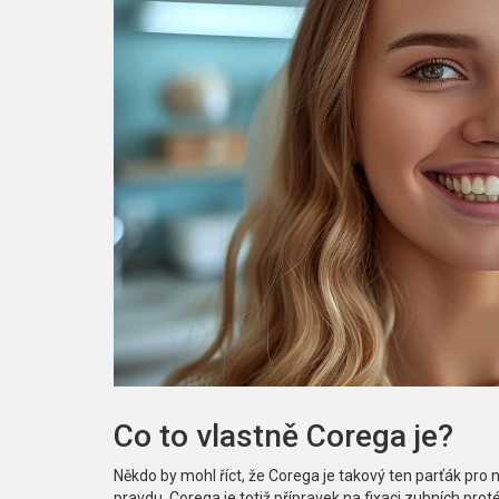
Co to vlastně Corega je?
Někdo by mohl říct, že Corega je takový ten parťák pro
pravdu. Corega je totiž přípravek na fixaci zubních pro