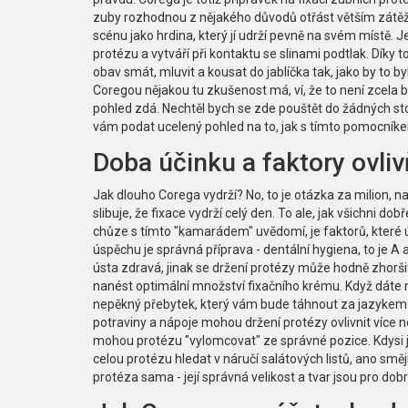
zuby rozhodnou z nějakého důvodů otřást větším zátěž
scénu jako hrdina, který jí udrží pevně na svém místě. 
protézu a vytváří při kontaktu se slinami podtlak. Dík
obav smát, mluvit a kousat do jablíčka tak, jako by to 
Coregou nějakou tu zkušenost má, ví, že to není zcela b
pohled zdá. Nechtěl bych se zde pouštět do žádných sto
vám podat ucelený pohled na to, jak s tímto pomocníke
Doba účinku a faktory ovlivň
Jak dlouho Corega vydrží? No, to je otázka za milion, 
slibuje, že fixace vydrží celý den. To ale, jak všichni dob
chůze s tímto "kamarádem" uvědomí, je faktorů, které 
úspěchu je správná příprava - dentální hygiena, to je A
ústa zdravá, jinak se držení protézy může hodně zhorši
nanést optimální množství fixačního krému. Když dáte 
nepěkný přebytek, který vám bude táhnout za jazykem a 
potraviny a nápoje mohou držení protézy ovlivnit více n
mohou protézu "vylomcovat" ze správné pozice. Kdysi j
celou protézu hledat v náručí salátových listů, ano směji
protéza sama - její správná velikost a tvar jsou pro dob