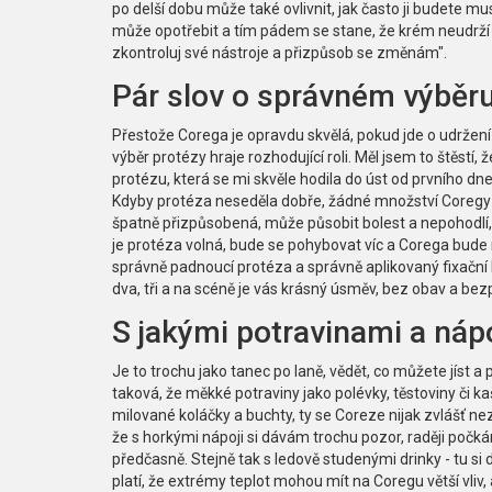
po delší dobu může také ovlivnit, jak často ji budete m
může opotřebit a tím pádem se stane, že krém neudrží 
zkontroluj své nástroje a přizpůsob se změnám".
Pár slov o správném výběru
Přestože Corega je opravdu skvělá, pokud jde o udržení 
výběr protézy hraje rozhodující roli. Měl jsem to štěstí,
protézu, která se mi skvěle hodila do úst od prvního dne. 
Kdyby protéza neseděla dobře, žádné množství Coregy 
špatně přizpůsobená, může působit bolest a nepohodl
je protéza volná, bude se pohybovat víc a Corega bude 
správně padnoucí protéza a správně aplikovaný fixační 
dva, tři a na scéně je vás krásný úsměv, bez obav a be
S jakými potravinami a nápo
Je to trochu jako tanec po laně, vědět, co můžete jíst a 
taková, že měkké potraviny jako polévky, těstoviny či
milované koláčky a buchty, ty se Coreze nijak zvlášť ne
že s horkými nápoji si dávám trochu pozor, raději počká
předčasně. Stejně tak s ledově studenými drinky - tu s
platí, že extrémy teplot mohou mít na Coregu větší vliv,