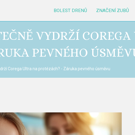
BOLEST DRENŮ
ZNAČENÍ ZUBŮ
TEČNĚ VYDRŽÍ COREGA
ÁRUKA PEVNÉHO ÚSMĚV
ydrží Corega Ultra na protézách? - Záruka pevného úsměvu