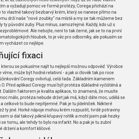
ím a vyžadují pomoc ve formě protézy, Corega přichází na
Je to vlastně takový bezbarvý krém, který se nanese přímo na
y tomu drží naše "nové zoubky" na místě a my se tak můžeme bez
byly ty původní zuby. Plus mínus, samozřejmě. Každý, kdo už s
ezproblémové. Ale nebojte, není to tak černé, jak se to na první
matologických hloubek, to je věc pro odborníky, ale pokusím se
m vycházet co nejlépe.
ující fixaci
na kterou se pokusíme najít tu nejlepší možnou odpověď. Výrobce
ře víme, může být hodně relativní - a jak si člověk tak po roce
účinkování Coregy ovlivňují, celá řada. Základním kamenem
 a O. Před aplikací Coregy musí být protéza důkladně vyčištěná a
t. Dalším faktorem je kvalita aplikace, to znamená, že musíte
moc málo, protéza nebude držet jak má, když dáte moc, udělá se
celkově to bude nepříjemné. Pak je tu jídelníček. Některé
ež ty jiné. Horké nápoje mohou krém rozpustit, tvrdé potraviny
sem si dal takový pěkně křupavý rohlík a mohl jsem pak hezky
 se tomu, ale tehdy to bylo na infarkt. No a pak je tu zubní
ré držení a komfort klíčové.