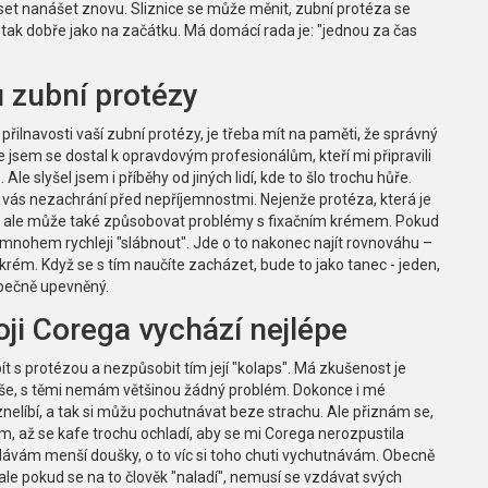
uset nanášet znovu. Sliznice se může měnit, zubní protéza se
tak dobře jako na začátku. Má domácí rada je: "jednou za čas
 zubní protézy
přilnavosti vaší zubní protézy, je třeba mít na paměti, že správný
 že jsem se dostal k opravdovým profesionálům, kteří mi připravili
Ale slyšel jsem i příběhy od jiných lidí, kde to šlo trochu hůře.
vás nezachrání před nepříjemnostmi. Nejenže protéza, která je
í, ale může také způsobovat problémy s fixačním krémem. Pokud
mnohem rychleji "slábnout". Jde o to nakonec najít rovnováhu –
krém. Když se s tím naučíte zacházet, bude to jako tanec - jeden,
zpečně upevněný.
ji Corega vychází nejlépe
pít s protézou a nezpůsobit tím její "kolaps". Má zkušenost je
 kaše, s těmi nemám většinou žádný problém. Dokonce i mé
znelíbí, a tak si můžu pochutnávat beze strachu. Ale přiznám se,
m, až se kafe trochu ochladí, aby se mi Corega nerozpustila
i dávám menší doušky, o to víc si toho chuti vychutnávám. Obecně
 ale pokud se na to člověk "naladí", nemusí se vzdávat svých