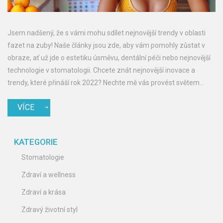
Jsem nadšený, že s vámi mohu sdílet nejnovější trendy v oblasti
fazet na zuby! Naše články jsou zde, aby vám pomohly zůstat v
obraze, ať už jde o estetiku úsměvu, dentální péči nebo nejnovější
technologie v stomatologii. Chcete znát nejnovější inovace a
trendy, které přináší rok 2022? Nechte mě vás provést světem
fazet na zuby a ukázat vám, jak tato revoluční metoda může
VÍCE
změnit váš úsměv k lepšímu!
KATEGORIE
Stomatologie
Zdraví a wellness
Zdraví a krása
Zdravý životní styl