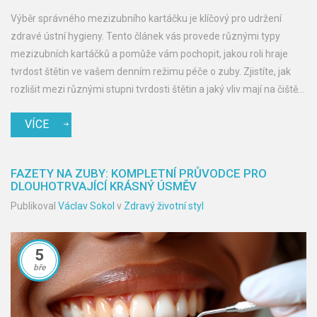
Výběr správného mezizubního kartáčku je klíčový pro udržení
zdravé ústní hygieny. Tento článek vás provede různými typy
mezizubních kartáčků a pomůže vám pochopit, jakou roli hraje
tvrdost štětin ve vašem denním režimu péče o zuby. Zjistíte, jak
rozlišit mezi různými stupni tvrdosti štětin a jaký vliv mají na čištění
zubů a dásní. Nabídne také praktické tipy a doporučení pro výběr
VÍCE
vhodného mezizubního kartáčku, který bude vyhovovat právě
vašim potřebám.
FAZETY NA ZUBY: KOMPLETNÍ PRŮVODCE PRO
DLOUHOTRVAJÍCÍ KRÁSNÝ ÚSMĚV
Publikoval
Václav Sokol
v
Zdravý životní styl
5
bře