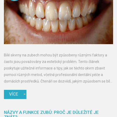
Bílé skvrny na zubech mohou být způsobeny různými faktory a
často jsou považovány za estetický problém. Tento článek
poskytuje užitečné informace a tipy, jak se těchto skvrn zbavit
pomocí různých metod, včetně profesionální dentální péče a
domácích prostředků. Čtenáři se dozvědí, jakým způsobem se bílé
skvrny tvoří a co mohou udělat pro prevenci a léčbu.
VÍCE
NÁZVY A FUNKCE ZUBŮ: PROČ JE DŮLEŽITÉ JE