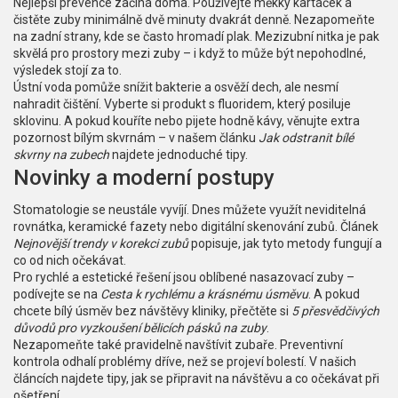
Nejlepší prevence začíná doma. Používejte měkký kartáček a
čistěte zuby minimálně dvě minuty dvakrát denně. Nezapomeňte
na zadní strany, kde se často hromadí plak. Mezizubní nitka je pak
skvělá pro prostory mezi zuby – i když to může být nepohodlné,
výsledek stojí za to.
Ústní voda pomůže snížit bakterie a osvěží dech, ale nesmí
nahradit čištění. Vyberte si produkt s fluoridem, který posiluje
sklovinu. A pokud kouříte nebo pijete hodně kávy, věnujte extra
pozornost bílým skvrnám – v našem článku
Jak odstranit bílé
skvrny na zubech
najdete jednoduché tipy.
Novinky a moderní postupy
Stomatologie se neustále vyvíjí. Dnes můžete využít neviditelná
rovnátka, keramické fazety nebo digitální skenování zubů. Článek
Nejnovější trendy v korekci zubů
popisuje, jak tyto metody fungují a
co od nich očekávat.
Pro rychlé a estetické řešení jsou oblíbené nasazovací zuby –
podívejte se na
Cesta k rychlému a krásnému úsměvu
. A pokud
chcete bílý úsměv bez návštěvy kliniky, přečtěte si
5 přesvědčivých
důvodů pro vyzkoušení bělicích pásků na zuby
.
Nezapomeňte také pravidelně navštívit zubaře. Preventivní
kontrola odhalí problémy dříve, než se projeví bolestí. V našich
článcích najdete tipy, jak se připravit na návštěvu a co očekávat při
ošetření.