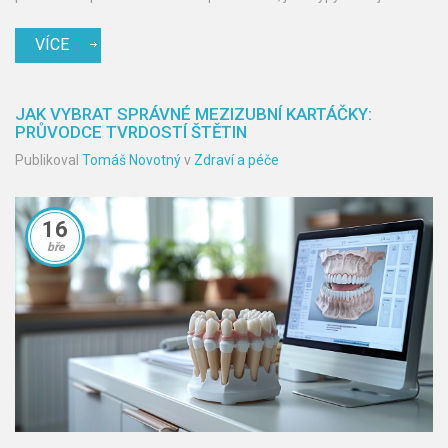
nejvíce náchylné k problémům.
VÍCE
JAK VYBRAT SPRÁVNÉ MEZIZUBNÍ KARTÁČKY:
PRŮVODCE TVRDOSTÍ ŠTĚTIN
Publikoval
Tomáš Novotný
v
Zdraví a péče
16
bře