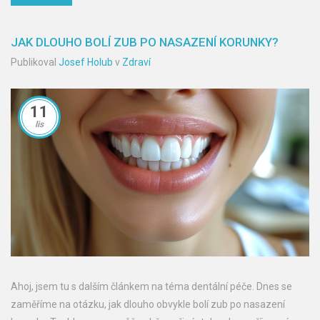
odhalit, jak naše úsměvy zůstanou pevné a krásné s Coregou Ultra!
JAK DLOUHO BOLÍ ZUB PO NASAZENÍ KORUNKY?
Publikoval
Josef Holub
v
Zdraví
11
lis
Ahoj, jsem tu s dalším článkem na téma dentální péče. Dnes se
zaměříme na otázku, jak dlouho obvykle bolí zub po nasazení