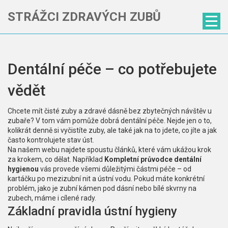
STRÁŽCI ZDRAVÝCH ZUBŮ
Dentální péče – co potřebujete
vědět
Chcete mít čisté zuby a zdravé dásně bez zbytečných návštěv u
zubaře? V tom vám pomůže dobrá dentální péče. Nejde jen o to,
kolikrát denně si vyčistíte zuby, ale také jak na to jdete, co jíte a jak
často kontrolujete stav úst.
Na našem webu najdete spoustu článků, které vám ukážou krok
za krokem, co dělat. Například
Kompletní průvodce dentální
hygienou
vás provede všemi důležitými částmi péče – od
kartáčku po mezizubní nit a ústní vodu. Pokud máte konkrétní
problém, jako je zubní kámen pod dásní nebo bílé skvrny na
zubech, máme i cílené rady.
Základní pravidla ústní hygieny