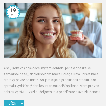
19
pro
Ahoj, jsem váš průvodce světem dentální péče a dneska se
zaměříme na to, jak dlouho nám může Corega Ultra udržet naše
protézy pevně na místě. Asi jste si jako já pokládali otázku, zda
opravdu vydrží celý den bez nutnosti další aplikace. Mám pro vás
dobrou zprávu – vyzkoušel jsem to a podělím se o své zkušenosti.
Také projdeme, co ovlivňuje výdrž a jaké triky můžete použít, aby
VÍCE
vaše protézy byly jako přilepené co nejdéle. Pojďme společně