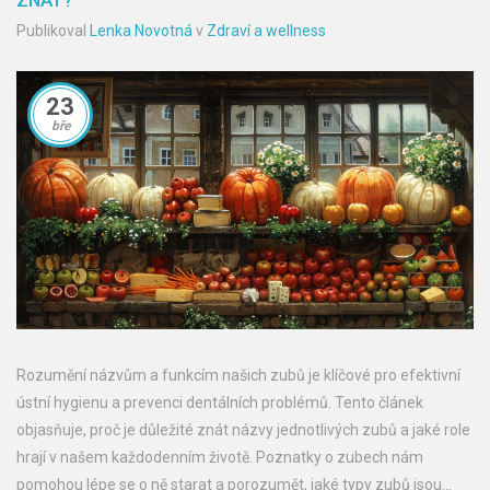
ZNÁT?
Publikoval
Lenka Novotná
v
Zdraví a wellness
23
bře
Rozumění názvům a funkcím našich zubů je klíčové pro efektivní
ústní hygienu a prevenci dentálních problémů. Tento článek
objasňuje, proč je důležité znát názvy jednotlivých zubů a jaké role
hrají v našem každodenním životě. Poznatky o zubech nám
pomohou lépe se o ně starat a porozumět, jaké typy zubů jsou