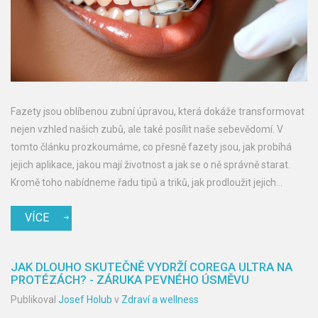
Fazety jsou oblíbenou zubní úpravou, která dokáže transformovat
nejen vzhled našich zubů, ale také posílit naše sebevědomí. V
tomto článku prozkoumáme, co přesně fazety jsou, jak probíhá
jejich aplikace, jakou mají životnost a jak se o ně správně starat.
Kromě toho nabídneme řadu tipů a triků, jak prodloužit jejich
životnost a udržet svůj úsměv zářivý co nejdéle.
VÍCE
JAK DLOUHO SKUTEČNĚ VYDRŽÍ COREGA ULTRA NA
PROTÉZÁCH? - ZÁRUKA PEVNÉHO ÚSMĚVU
Publikoval
Josef Holub
v
Zdraví a wellness