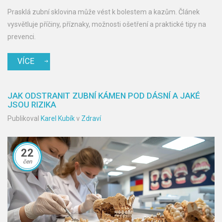
Prasklá zubní sklovina může vést k bolestem a kazům. Článek
vysvětluje příčiny, příznaky, možnosti ošetření a praktické tipy na
prevenci.
VÍCE
JAK ODSTRANIT ZUBNÍ KÁMEN POD DÁSNÍ A JAKÉ
JSOU RIZIKA
Publikoval
Karel Kubík
v
Zdraví
22
čen