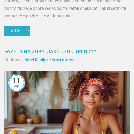
korunky. Tenhle proces může občas přinést docela nepříjemné
pocity, takže je dobré vědět, co můžeme očekávat. Tak si sedněte
pohodlně a pojďme se do toho pustit.
VÍCE
FAZETY NA ZUBY: JAKÉ JSOU TRENDY?
Publikoval
Karel Kubík
v
Zdraví a krása
11
srp