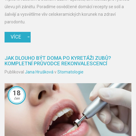
úlevu při zánětu. Poradíme osvědčené domácí recepty se solí a
šalvějí a vysvětlíme vliv celokeramických korunek na zdraví
parodontu.
VÍCE
JAK DLOUHO BÝT DOMA PO KYRETÁŽI ZUBŮ?
KOMPLETNÍ PRŮVODCE REKONVALESCENCÍ
Publikoval
Jana Hrušková
v
Stomatologie
18
čen