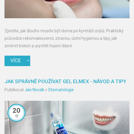
Zjistěte, jak dlouho musíte být doma po kyretáži zubů. Praktický
průvodce rekonvalescencí, stravou, ústní hygienou a tipy, jak
zmírnit bolest a urychlit hojení dásní.
VÍCE
JAK SPRÁVNĚ POUŽÍVAT GEL ELMEX - NÁVOD A TIPY
Publikoval
Jan Novák
v
Stomatologie
20
říj