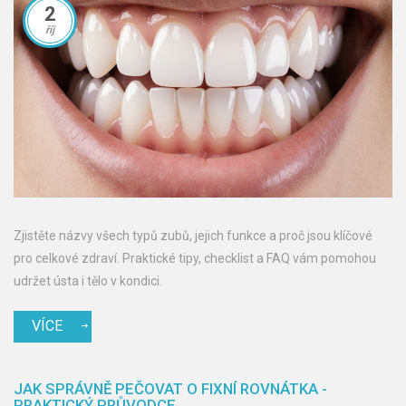
2
říj
Zjistěte názvy všech typů zubů, jejich funkce a proč jsou klíčové
pro celkové zdraví. Praktické tipy, checklist a FAQ vám pomohou
udržet ústa i tělo v kondici.
VÍCE
JAK SPRÁVNĚ PEČOVAT O FIXNÍ ROVNÁTKA -
PRAKTICKÝ PRŮVODCE