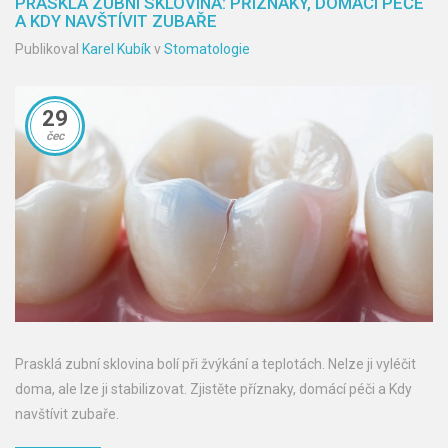
PRASKLÁ ZUBNÍ SKLOVINA: PŘÍZNAKY, DOMÁCÍ PÉČE
A KDY NAVŠTÍVIT ZUBAŘE
Publikoval
Karel Kubík
v
Stomatologie
29
čec
Prasklá zubní sklovina bolí při žvýkání a teplotách. Nelze ji vyléčit
doma, ale lze ji stabilizovat. Zjistěte příznaky, domácí péči a Kdy
navštívit zubaře.