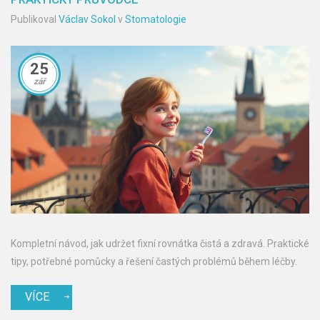
Publikoval
Václav Sokol
v
Stomatologie
25
zář
Kompletní návod, jak udržet fixní rovnátka čistá a zdravá. Praktické
tipy, potřebné pomůcky a řešení častých problémů během léčby.
VÍCE