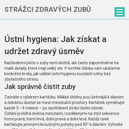
STRÁŽCI ZDRAVÝCH ZUBŮ
Ústní hygiena: Jak získat a
udržet zdravý úsměv
Každodenní péče o zuby není složitá, ale často zapomínáme na
malé detaily, které mají velký vliv. V tomhle článku vám ukážeme
konkrétní kroky, jak udělat ústní hygienu součástí rutiny bez
zbytečného stresu.
Jak správně čistit zuby
Začněte s výběrem kartáčku. Měkké štětiny jsou šetrnější k dásním
a dokážou dostat se mezi mezizubní prostory. Kartáček vyměňujte
každé 3 – 4 měsíce – po opotřebení ztrácí čistící účinek.
Čištění probíhá dvěma minutami, rozdělenými na čtyři sekvence:
horní pravá, horní levá, dolní pravá a dolní levá. Každý úsek
kartáčujte jemnými krouživými pohyby pod 45° k dásním. Vyhněte