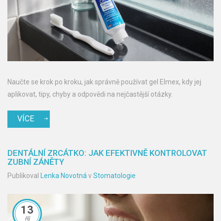
Naučte se krok po kroku, jak správně používat gel Elmex, kdy jej
aplikovat, tipy, chyby a odpovědi na nejčastější otázky.
VÍCE
DENTÁLNÍ ZRCÁTKO: JAK EFEKTIVNĚ KONTROLOVAT
ZUBNÍ ZÁNĚTY
Publikoval
Lenka Novotná
v
Stomatologie
13
říj