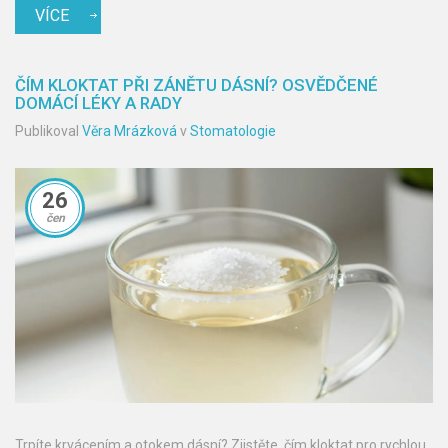
VÍCE
ČÍM KLOKTAT PŘI ZÁNĚTU DÁSNÍ? OSVĚDČENÉ
DOMÁCÍ LÉKY A RADY
Publikoval
Věra Mrázková
v
Stomatologie
26
čen
Trpíte krvácením a otokem dásní? Zjistěte, čím kloktat pro rychlou