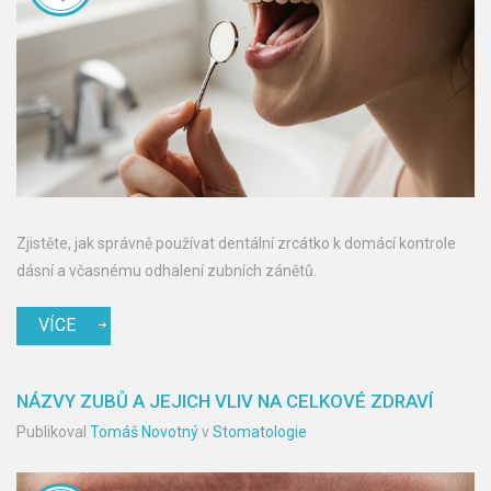
Zjistěte, jak správně používat dentální zrcátko k domácí kontrole
dásní a včasnému odhalení zubních zánětů.
VÍCE
NÁZVY ZUBŮ A JEJICH VLIV NA CELKOVÉ ZDRAVÍ
Publikoval
Tomáš Novotný
v
Stomatologie