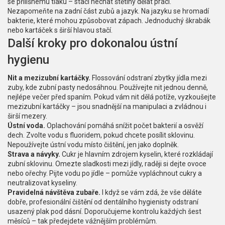
se přílišnému tlaku – stačí nechat štětiny dělat práci.
Nezapomeňte na zadní část zubů a jazyk. Na jazyku se hromadí
bakterie, které mohou způsobovat zápach. Jednoduchý škrabák
nebo kartáček s širší hlavou stačí.
Další kroky pro dokonalou ústní
hygienu
Nit a mezizubní kartáčky.
Flossování odstraní zbytky jídla mezi
zuby, kde zubní pasty nedosáhnou. Používejte nit jednou denně,
nejlépe večer před spaním. Pokud vám nit dělá potíže, vyzkoušejte
mezizubní kartáčky – jsou snadnější na manipulaci a zvládnou i
širší mezery.
Ústní voda.
Oplachování pomáhá snížit počet bakterií a osvěží
dech. Zvolte vodu s fluoridem, pokud chcete posílit sklovinu.
Nepoužívejte ústní vodu místo čištění, jen jako doplněk.
Strava a návyky.
Cukr je hlavním zdrojem kyselin, které rozkládají
zubní sklovinu. Omezte sladkosti mezi jídly, raději si dejte ovoce
nebo ořechy. Pijte vodu po jídle – pomůže vypláchnout cukry a
neutralizovat kyseliny.
Pravidelná návštěva zubaře.
I když se vám zdá, že vše děláte
dobře, profesionální čištění od dentálního hygienisty odstraní
usazený plak pod dásní. Doporučujeme kontrolu každých šest
měsíců – tak předejdete vážnějším problémům.