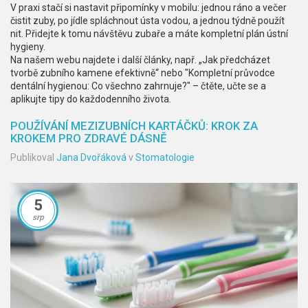
V praxi stačí si nastavit připomínky v mobilu: jednou ráno a večer
čistit zuby, po jídle spláchnout ústa vodou, a jednou týdně použít
nit. Přidejte k tomu návštěvu zubaře a máte kompletní plán ústní
hygieny.
Na našem webu najdete i další články, např. „Jak předcházet
tvorbě zubního kamene efektivně“ nebo "Kompletní průvodce
dentální hygienou: Co všechno zahrnuje?" – čtěte, učte se a
aplikujte tipy do každodenního života.
POUŽÍVÁNÍ MEZIZUBNÍCH KARTÁČKŮ: KROK ZA
KROKEM PRO ZDRAVÉ DÁSNĚ
Publikoval
Jana Dvořáková
v
Stomatologie
5
srp