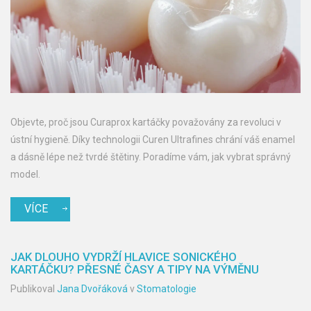
Objevte, proč jsou Curaprox kartáčky považovány za revoluci v
ústní hygieně. Díky technologii Curen Ultrafines chrání váš enamel
a dásně lépe než tvrdé štětiny. Poradíme vám, jak vybrat správný
model.
VÍCE
JAK DLOUHO VYDRŽÍ HLAVICE SONICKÉHO
KARTÁČKU? PŘESNÉ ČASY A TIPY NA VÝMĚNU
Publikoval
Jana Dvořáková
v
Stomatologie