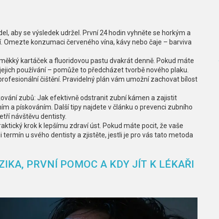
el, aby se výsledek udržel. První 24 hodin vyhněte se horkým a
ší. Omezte konzumaci červeného vína, kávy nebo čaje – barviva
te měkký kartáček a fluoridovou pastu dvakrát denně. Pokud máte
v jejich používání – pomůže to předcházet tvorbě nového plaku.
rofesionální čištění. Pravidelný plán vám umožní zachovat bílost
ování zubů: Jak efektivně odstranit zubní kámen a zajistit
ním a pískováním. Další tipy najdete v článku o prevenci zubního
ří návštěvu dentisty.
praktický krok k lepšímu zdraví úst. Pokud máte pocit, že vaše
 termín u svého dentisty a zjistěte, jestli je pro vás tato metoda
IKA, PRVNÍ POMOC A KDY JÍT K LÉKAŘI