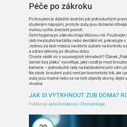
Péče po zákroku
Po broušení je důležité dodržet pár jednoduchých pravid
studeným nápojům, protože zuby jsou dočasně citlivěj
mohou rychle znečistit povrch.
Ústní hygiena po zákroku hraje klíčovou roli. Používej
rádi mezizubní kartáčky nebo dentální nit, pokračujte 
Jednou za šest měsíců navštivte zubaře na kontrolu a p
a zdraví skloviny po dlouhou dobu.
Chcete vědět víc o souvisejících tématech? Článek „Písk
úsměv bez plaku“ vysvětluje, jaký rozdíl je mezi brouše
kamene – jednoduché rady na každodenní péči vám ušet
Na závěr: broušení zubů není jen kosmetický trik, ale i 
zuby jsou matné nebo se na nich objevily skvrny, dejte si
vhodná.
JAK SI VYTRHNOUT ZUB DOMA? RIZ
Publikoval
Jana Dvořáková
v
Stomatologie