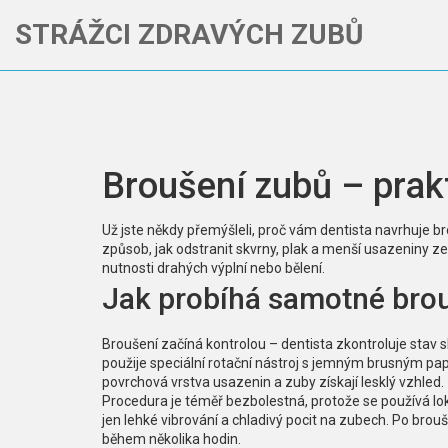
STRÁŽCI ZDRAVÝCH ZUBŮ
Broušení zubů – prak
Už jste někdy přemýšleli, proč vám dentista navrhuje b
způsob, jak odstranit skvrny, plak a menší usazeniny ze
nutnosti drahých výplní nebo bělení.
Jak probíhá samotné bro
Broušení začíná kontrolou – dentista zkontroluje stav sk
použije speciální rotační nástroj s jemným brusným p
povrchová vrstva usazenin a zuby získají lesklý vzhled.
Procedura je téměř bezbolestná, protože se používá lokál
jen lehké vibrování a chladivý pocit na zubech. Po brou
během několika hodin.