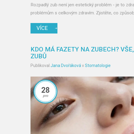
Rozpadlý zub není jen estetický problém - je to zdra
problémům s celkovým zdravím. Zjistěte, co způsobu
VÍCE
KDO MÁ FAZETY NA ZUBECH? VŠE
ZUBŮ
Publikoval
Jana Dvořáková
v
Stomatologie
28
pro