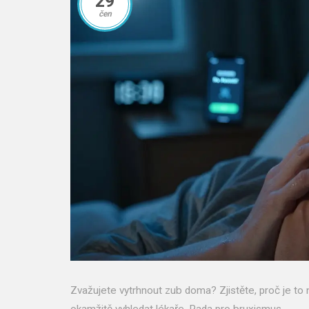
29
čen
Zvažujete vytrhnout zub doma? Zjistěte, proč je t
okamžitě vyhledat lékaře. Rada pro bruxismus.