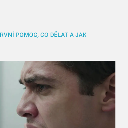
RVNÍ POMOC, CO DĚLAT A JAK