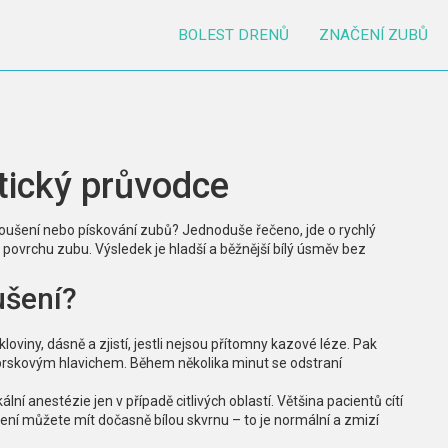
BOLEST DRENŮ
ZNAČENÍ ZUBŮ
tický průvodce
roušení nebo pískování zubů? Jednoduše řečeno, jde o rychlý
 povrchu zubu. Výsledek je hladší a běžnější bílý úsměv bez
ušení?
loviny, dásně a zjistí, jestli nejsou přítomny kazové léze. Pak
aprskovým hlavichem. Během několika minut se odstraní
ní anestézie jen v případě citlivých oblastí. Většina pacientů cítí
šení můžete mít dočasně bílou skvrnu – to je normální a zmizí