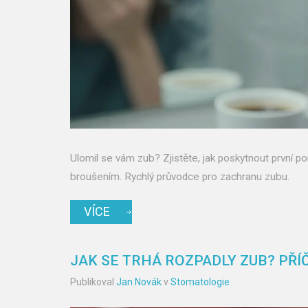
Ulomil se vám zub? Zjistěte, jak poskytnout první po
broušením. Rychlý průvodce pro zachranu zubu.
VÍCE
JAK SE TRHÁ ROZPADLY ZUB? PŘÍČ
Publikoval
Jan Novák
v
Stomatologie