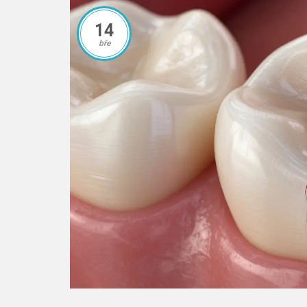
14
bře