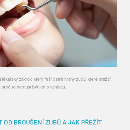
lékařský zákrok, který řeší ostré hrany zubů, které dráždí
a proč to nemusí být jen o vzhledu.
 OD BROUŠENÍ ZUBŮ A JAK PŘEŽÍT