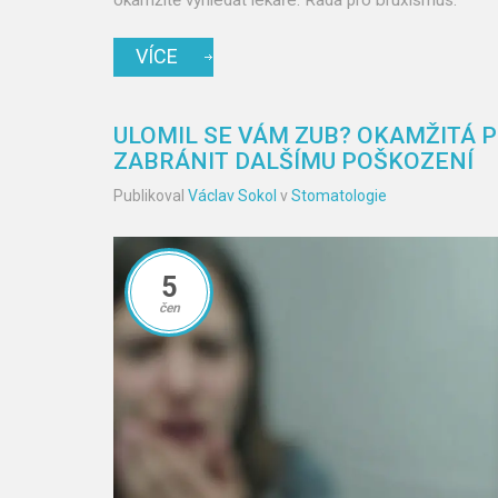
VÍCE
ULOMIL SE VÁM ZUB? OKAMŽITÁ P
ZABRÁNIT DALŠÍMU POŠKOZENÍ
Publikoval
Václav Sokol
v
Stomatologie
5
čen