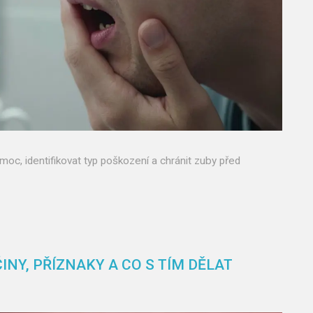
moc, identifikovat typ poškození a chránit zuby před
INY, PŘÍZNAKY A CO S TÍM DĚLAT