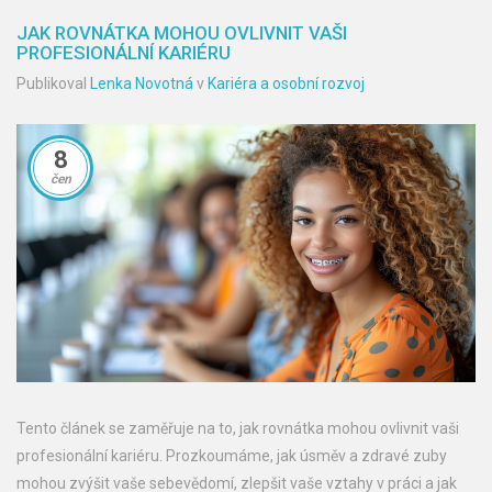
JAK ROVNÁTKA MOHOU OVLIVNIT VAŠI
PROFESIONÁLNÍ KARIÉRU
Publikoval
Lenka Novotná
v
Kariéra a osobní rozvoj
8
čen
Tento článek se zaměřuje na to, jak rovnátka mohou ovlivnit vaši
profesionální kariéru. Prozkoumáme, jak úsměv a zdravé zuby
mohou zvýšit vaše sebevědomí, zlepšit vaše vztahy v práci a jak