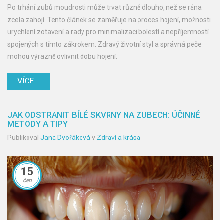
Po trhání zubů moudrosti může trvat různě dlouho, než se rána
zcela zahojí. Tento článek se zaměřuje na proces hojení, možnosti
urychlení zotavení a rady pro minimalizaci bolestí a nepříjemností
spojených s tímto zákrokem. Zdravý životní styl a správná péče
mohou výrazně ovlivnit dobu hojení.
VÍCE
JAK ODSTRANIT BÍLÉ SKVRNY NA ZUBECH: ÚČINNÉ
METODY A TIPY
Publikoval
Jana Dvořáková
v
Zdraví a krása
15
čen