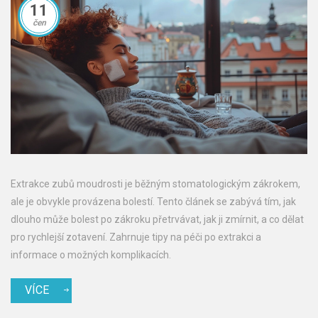
11
čen
Extrakce zubů moudrosti je běžným stomatologickým zákrokem,
ale je obvykle provázena bolestí. Tento článek se zabývá tím, jak
dlouho může bolest po zákroku přetrvávat, jak ji zmírnit, a co dělat
pro rychlejší zotavení. Zahrnuje tipy na péči po extrakci a
informace o možných komplikacích.
VÍCE