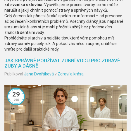
kde vzniká sklovina
. Vysvětlujeme proces tvorby, co ho může
narušit a jak ji chránit pomocí stravy a správných návyků.
Celý červen tak přinesl široké spektrum informací – od prevence
až po řešení konkrétních problémů. Všechny články jsou napsané
srozumitelně, aby si je mohl přečíst každý bez předchozích
znalostí dentální vědy.
Prohlédněte si archiv a najděte tipy, které vám pomohou mít
zdravý úsměv po celý rok. A pokud vás něco zaujme, určitě se
vraťte pro další praktické rady.
JAK SPRÁVNĚ POUŽÍVAT ZUBNÍ VODU PRO ZDRAVÉ
ZUBY A DÁSNĚ
Publikoval
Jana Dvořáková
v
Zdraví a krása
29
čen