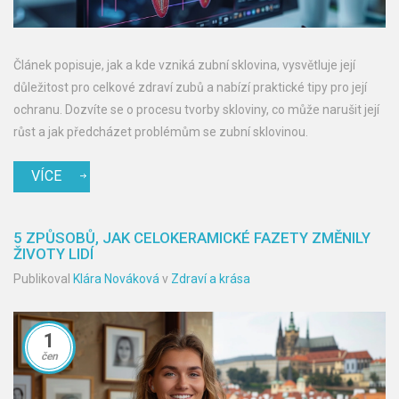
Článek popisuje, jak a kde vzniká zubní sklovina, vysvětluje její
důležitost pro celkové zdraví zubů a nabízí praktické tipy pro její
ochranu. Dozvíte se o procesu tvorby skloviny, co může narušit její
růst a jak předcházet problémům se zubní sklovinou.
VÍCE
5 ZPŮSOBŮ, JAK CELOKERAMICKÉ FAZETY ZMĚNILY
ŽIVOTY LIDÍ
Publikoval
Klára Nováková
v
Zdraví a krása
1
čen