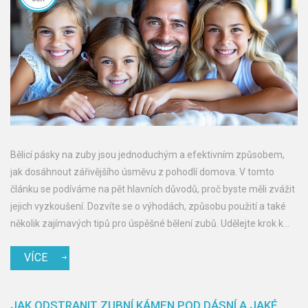
Bělicí pásky na zuby jsou jednoduchým a efektivním způsobem,
jak dosáhnout zářivějšího úsměvu z pohodlí domova. V tomto
článku se podíváme na pět hlavních důvodů, proč byste měli zvážit
jejich vyzkoušení. Dozvíte se o výhodách, způsobu použití a také
několik zajímavých tipů pro úspěšné bělení zubů. Udělejte krok k
bělejšímu úsměvu jednoduše a pohodlně.
VÍCE
JAK ODSTRANIT ZUBNÍ KÁMEN POD DÁSNÍ A JAKÉ