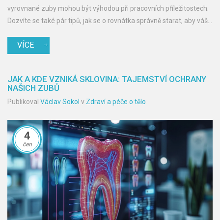
vyrovnané zuby mohou být výhodou při pracovních příležitostech.
Dozvíte se také pár tipů, jak se o rovnátka správně starat, aby váš
úsměv byl co nejkrásnější.
VÍCE
JAK A KDE VZNIKÁ SKLOVINA: TAJEMSTVÍ OCHRANY
NAŠICH ZUBŮ
Publikoval
Václav Sokol
v
Zdraví a péče o tělo
4
čen