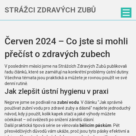
STRÁŽCI ZDRAVÝCH ZUBŮ
Červen 2024 – Co jste si mohli
přečíst o zdravých zubech
V posledním měsíci jsme na Strážcích Zdravých Zubů publikovali
řadu článků, které se zaměřují na konkrétní problémy ústní dutiny.
Všechna témata jsou praktická a můžete je rovnou použít ve své
denní rutině.
Jak zlepšit ústní hygienu v praxi
Nejprve jsme se podívali na
zubní vodu
. V článku "Jak správně
používat zubní vodu pro zdravé zuby a dásně" najdete jednoduchý
návod, kdy ji použít, kolik kapek stačí a jaké výhody můžete
očekávat – od svěžesti po snížení zánětů dásní.
Další praktická tipová série se věnovala
bělicím páskům
. Pět
přesvědčivých důvodů vám ukáže, proč jsou tyto pásky efektivní a