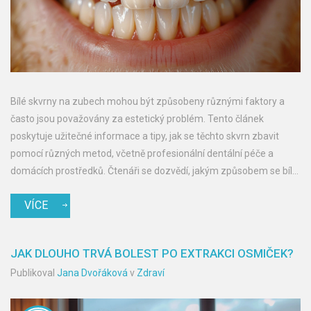
Bílé skvrny na zubech mohou být způsobeny různými faktory a
často jsou považovány za estetický problém. Tento článek
poskytuje užitečné informace a tipy, jak se těchto skvrn zbavit
pomocí různých metod, včetně profesionální dentální péče a
domácích prostředků. Čtenáři se dozvědí, jakým způsobem se bílé
skvrny tvoří a co mohou udělat pro prevenci a léčbu.
VÍCE
JAK DLOUHO TRVÁ BOLEST PO EXTRAKCI OSMIČEK?
Publikoval
Jana Dvořáková
v
Zdraví