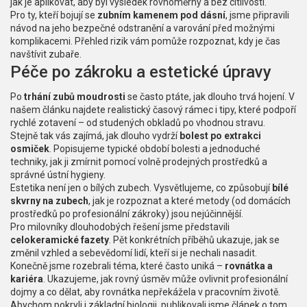
jak je aplikovat, aby byl výsledek rovnoměrný a bez citlivosti.
Pro ty, kteří bojují se
zubním kamenem pod dásní
, jsme připravili
návod na jeho bezpečné odstranění a varování před možnými
komplikacemi. Přehled rizik vám pomůže rozpoznat, kdy je čas
navštívit zubaře.
Péče po zákroku a estetické úpravy
Po
trhání zubů moudrosti
se často ptáte, jak dlouho trvá hojení. V
našem článku najdete realistický časový rámec i tipy, které podpoří
rychlé zotavení – od studených obkladů po vhodnou stravu.
Stejně tak vás zajímá, jak dlouho vydrží
bolest po extrakci
osmiček
. Popisujeme typické období bolesti a jednoduché
techniky, jak ji zmírnit pomocí volně prodejných prostředků a
správné ústní hygieny.
Estetika není jen o bílých zubech. Vysvětlujeme, co způsobují
bílé
skvrny na zubech
, jak je rozpoznat a které metody (od domácích
prostředků po profesionální zákroky) jsou nejúčinnější.
Pro milovníky dlouhodobých řešení jsme představili
celokeramické fazety
. Pět konkrétních příběhů ukazuje, jak se
změnil vzhled a sebevědomí lidí, kteří si je nechali nasadit.
Konečně jsme rozebrali téma, které často uniká –
rovnátka a
kariéra
. Ukazujeme, jak rovný úsměv může ovlivnit profesionální
dojmy a co dělat, aby rovnátka nepřekážela v pracovním životě.
Abychom pokryli i základní biologii, publikovali jsme článek o tom,