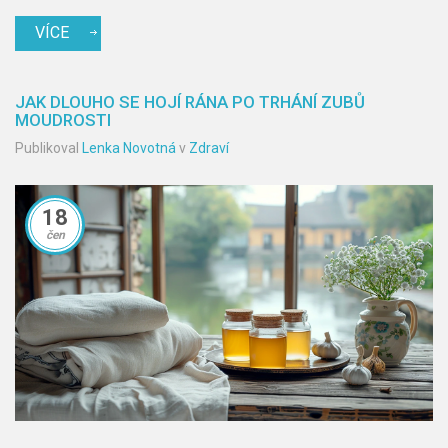
VÍCE
JAK DLOUHO SE HOJÍ RÁNA PO TRHÁNÍ ZUBŮ
MOUDROSTI
Publikoval
Lenka Novotná
v
Zdraví
18
čen