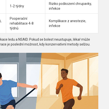
Riziko poškození chrupavky,
1‑2 týdny
infekce
Pooperační
,
Komplikace z anestezie,
rehabilitace 4‑8
infekce
týdnů
ikace ledu a
NSAID
. Pokud se bolest neustupuje, lékař může
race je poslední možnost, kdy konzervativní metody selžou.