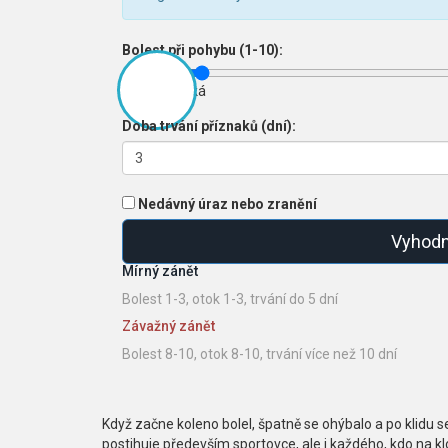
Bolest při pohybu (1-10):
3
Nízká
Vysoká
Doba trvání příznaků (dní):
Nedávný úraz nebo zranění
Vyhodn
Mírný zánět
Bolest 1-3, otok 1-3, trvání do 5 dní
Závažný zánět
Bolest 8-10, otok 8-10, trvání více než 10 dní
Když začne koleno bolel, špatně se ohýbalo a po klidu s
postihuje především sportovce, ale i každého, kdo na kl