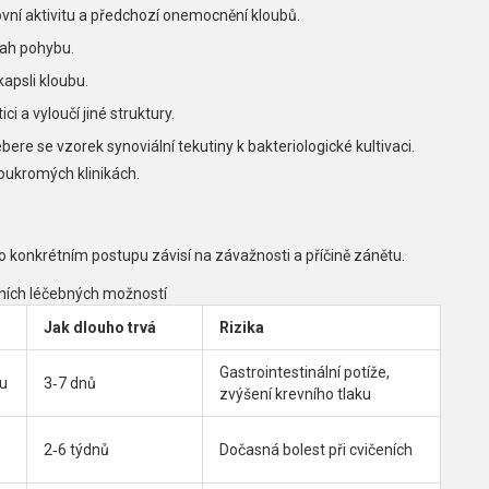
ovní aktivitu a předchozí onemocnění kloubů.
zsah pohybu.
kapsli kloubu.
 a vyloučí jiné struktury.
bere se vzorek synoviální tekutiny k bakteriologické kultivaci.
oukromých klinikách.
 konkrétním postupu závisí na závažnosti a příčině zánětu.
ních léčebných možností
Jak dlouho trvá
Rizika
Gastrointestinální potíže,
ku
3‑7 dnů
zvýšení krevního tlaku
2‑6 týdnů
Dočasná bolest při cvičeních