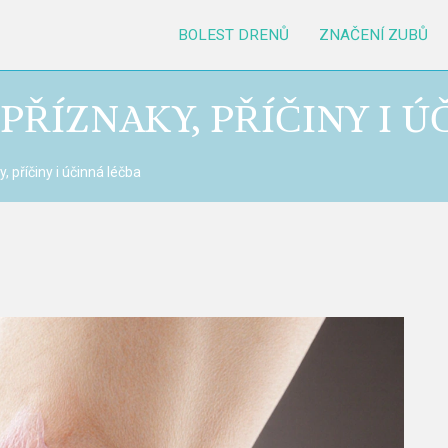
BOLEST DRENŮ
ZNAČENÍ ZUBŮ
PŘÍZNAKY, PŘÍČINY I 
, příčiny i účinná léčba