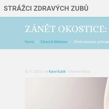
STRÁŽCI ZDRAVÝCH ZUBŮ
ZÁNĚT OKOSTICE: 
Home
Zdraví A Wellness
Zánět okostice: příznaky
říj, 11 2025
/ od
Karel Kubík
/
0 komentář(y)