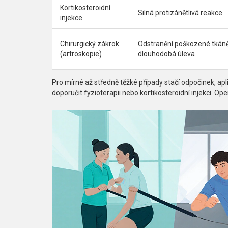
Kortikosteroidní
Silná protizánětlivá reakce
injekce
Chirurgický zákrok
Odstranění poškozené tkáně
(artroskopie)
dlouhodobá úleva
Pro mírné až středně těžké případy stačí odpočinek, apl
doporučit
fyzioterapii
nebo
kortikosteroidní injekci
. Ope