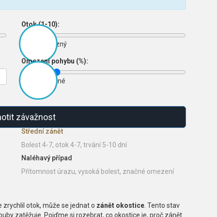
Otok (1-10):
2
Žádný
Výrazný
Omezení pohybu (%):
20%
Žádné
Značné
otit závažnost
Střední zánět
Bolest 4-7, otok 4-7, trvání 5-10 dní
Naléhavý případ
Přítomnost úrazu, vysoká bolest, značné omezení
e zrychlil otok, může se jednat o
zánět okostice
. Tento stav
ouby zatěžuje. Pojďme si rozebrat, co okostice je, proč zánět