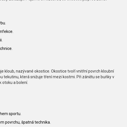
ybu.
infekce.
i.
chnice.
luje kloub, nazývané
okostice
. Okostice tvoří vnitřní povrch kloubní
ou tekutinu, která snižuje tření mezi kostmi. Při zánětu se buňky v
k otoku a bolení.
ěhem sportu.
dém povrchu, špatná technika.