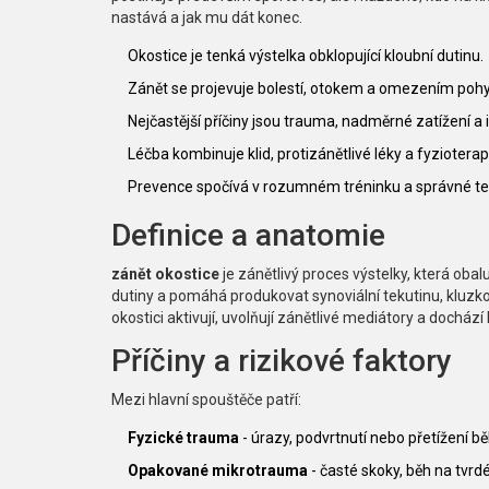
nastává a jak mu dát konec.
Okostice je tenká výstelka obklopující kloubní dutinu.
Zánět se projevuje bolestí, otokem a omezením poh
Nejčastější příčiny jsou trauma, nadměrné zatížení a 
Léčba kombinuje klid, protizánětlivé léky a fyzioterapi
Prevence spočívá v rozumném tréninku a správné te
Definice a anatomie
zánět okostice
je zánětlivý proces výstelky, která oba
dutiny a pomáhá produkovat
synoviální tekutinu
, kluzk
okostici aktivují, uvolňují zánětlivé mediátory a dochází 
Příčiny a rizikové faktory
Mezi hlavní spouštěče patří:
Fyzické trauma
- úrazy, podvrtnutí nebo přetížení b
Opakované mikrotrauma
- časté skoky, běh na tvr