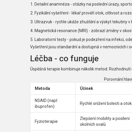
Detailní anamnéza - otázky na poslední úrazy, sport
Fyzikální vyšetření - lékař prověří otok, citlivost a ro
Ultrazvuk - rychle ukáže zhuštění a výskyt tekutiny v 
Magnetická resonance (MRI) - zobrazí změny v okostici
Laboratorní testy - pokud je podezření na infekci, ode
Vyšetření jsou standardní a dostupná v nemocnicích i s
Léčba - co funguje
Úspěšná terapie kombinuje několik metod. Rozhodnutí o
Porovnání hlav
Metoda
Účinek
NSAID
(např.
Rychlé snížení bolesti a oto
ibuprofen)
Zlepšení mobility a posílení
Fyzioterapie
okolních svalů