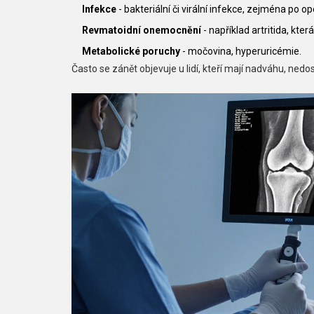
Infekce
- bakteriální či virální infekce, zejména po op
Revmatoidní onemocnění
- například
artritida
, kter
Metabolické poruchy
- močovina, hyperuricémie.
Často se zánět objevuje u lidí, kteří mají nadváhu, ned