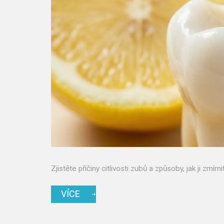
Zjistěte příčiny citlivosti zubů a způsoby, jak ji zmírn
VÍCE