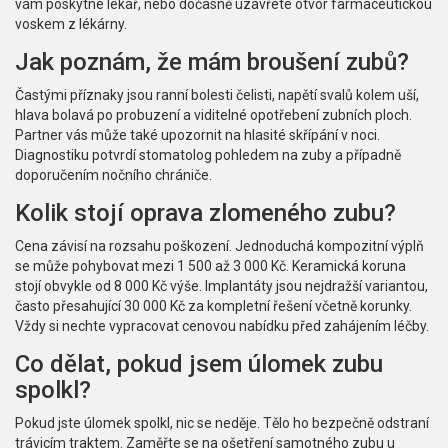
vám poskytne lékař, nebo dočasně uzavřete otvor farmaceutickou
voskem z lékárny.
Jak poznám, že mám broušení zubů?
Častými příznaky jsou ranní bolesti čelisti, napětí svalů kolem uší,
hlava bolavá po probuzení a viditelné opotřebení zubních ploch.
Partner vás může také upozornit na hlasité skřípání v noci.
Diagnostiku potvrdí stomatolog pohledem na zuby a případně
doporučením nočního chrániče.
Kolik stojí oprava zlomeného zubu?
Cena závisí na rozsahu poškození. Jednoduchá kompozitní výplň
se může pohybovat mezi 1 500 až 3 000 Kč. Keramická koruna
stojí obvykle od 8 000 Kč výše. Implantáty jsou nejdražší variantou,
často přesahující 30 000 Kč za kompletní řešení včetně korunky.
Vždy si nechte vypracovat cenovou nabídku před zahájením léčby.
Co dělat, pokud jsem úlomek zubu
spolkl?
Pokud jste úlomek spolkl, nic se neděje. Tělo ho bezpečně odstraní
trávicím traktem. Zaměřte se na ošetření samotného zubu u