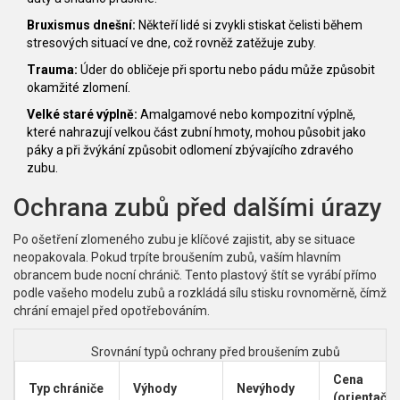
Bruxismus dnešní:
Někteří lidé si zvykli stiskat čelisti během
stresových situací ve dne, což rovněž zatěžuje zuby.
Trauma:
Úder do obličeje při sportu nebo pádu může způsobit
okamžité zlomení.
Velké staré výplně:
Amalgamové nebo kompozitní výplně,
které nahrazují velkou část zubní hmoty, mohou působit jako
páky a při žvýkání způsobit odlomení zbývajícího zdravého
zubu.
Ochrana zubů před dalšími úrazy
Po ošetření zlomeného zubu je klíčové zajistit, aby se situace
neopakovala. Pokud trpíte broušením zubů, vaším hlavním
obrancem bude nocní chránič. Tento plastový štít se vyrábí přímo
podle vašeho modelu zubů a rozkládá sílu stisku rovnoměrně, čímž
chrání emajel před opotřebováním.
Srovnání typů ochrany před broušením zubů
Cena
Typ chrániče
Výhody
Nevýhody
(orientační