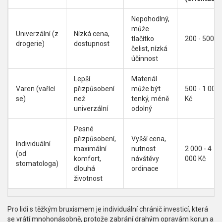
Nepohodlný,
může
Univerzální (z
Nízká cena,
tlačítko
200 - 500 K
drogerie)
dostupnost
čelist, nízká
účinnost
Lepší
Materiál
Varen (vařící
přizpůsobení
může být
500 - 1 000
se)
než
tenký, méně
Kč
univerzální
odolný
Pesné
přizpůsobení,
Vyšší cena,
Individuální
maximální
nutnost
2 000 - 4
(od
komfort,
návštěvy
000 Kč
stomatologa)
dlouhá
ordinace
životnost
Pro lidi s těžkým bruxismem je individuální chránič investicí, která
se vrátí mnohonásobně, protože zabrání drahým opravám korun a