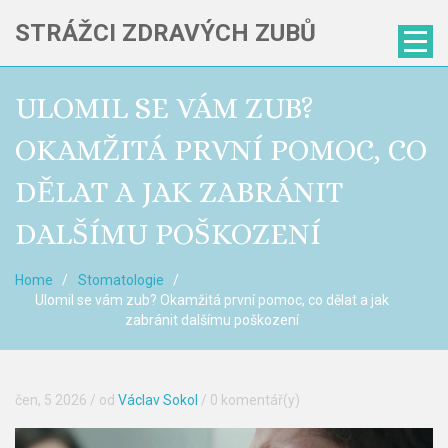
STRÁŽCI ZDRAVÝCH ZUBŮ
ULOMIL SE VÁM ZUB?
OKAMŽITÁ PRVNÍ POMOC, CO
DĚLAT A JAK ZABRÁNIT
DALŠÍMU POŠKOZENÍ
Home
Stomatologie
Ulomil se vám zub? Okamžitá první pomoc, co dělat a jak
zabránit dalšímu poškození
čen, 5 2026
/ od
Václav Sokol
/
0 komentář(y)