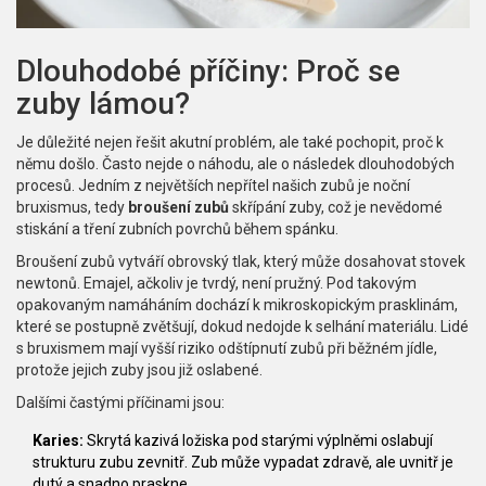
Dlouhodobé příčiny: Proč se
zuby lámou?
Je důležité nejen řešit akutní problém, ale také pochopit, proč k
němu došlo. Často nejde o náhodu, ale o následek dlouhodobých
procesů. Jedním z největších nepřítel našich zubů je noční
bruxismus, tedy
broušení zubů
skřípání zuby
, což je
nevědomé
stiskání a tření zubních povrchů během spánku
.
Broušení zubů vytváří obrovský tlak, který může dosahovat stovek
newtonů. Emajel, ačkoliv je tvrdý, není pružný. Pod takovým
opakovaným namáháním dochází k mikroskopickým prasklinám,
které se postupně zvětšují, dokud nedojde k selhání materiálu. Lidé
s bruxismem mají vyšší riziko odštípnutí zubů při běžném jídle,
protože jejich zuby jsou již oslabené.
Dalšími častými příčinami jsou:
Karies:
Skrytá kazivá ložiska pod starými výplněmi oslabují
strukturu zubu zevnitř. Zub může vypadat zdravě, ale uvnitř je
dutý a snadno praskne.