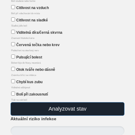
Bolí studené nebo horké
Citlivost na vzduch
Bolí při vdechování do místa
Citlivost na sladké
Sladké jídlo bolí
Viditelná díra/černá skvrna
Znamení hluboké kárie
Červená tečka nebo krev
Podezření na otevřený nerv
Pulsující bolest
Bolest bije do hlavy, neustává
Otok tváře nebo dásně
Známka šířící se infekce
Chybí kus zubu
Viditelné odštípnutí
Bolí při zakousnutí
Tlak na zub bolí
Analyzovat stav
Aktuální riziko infekce