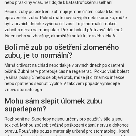
nebo praskliny včas, než dojde k katastrofickému selhání.
Péče o zuby po ošetření zahrnuje jemné čištění oblasti kolem
opraveného zubu. Pokud máte novou výplň nebo korunku, může
být v prvních dnech zvýšená citlivost. To je normální reakce
zubního nervu na manipulaci. Pokud bolest přetrvává déle než
týden nebo se zhoršuje, okamžitě kontaktujte svého lékaře.
Bolí mě zub po ošetření zlomeného
zubu, je to normální?
Mírná citlivost na chlad nebo tlak je v prvních dnech po ošetření
běžná. Zubní nerv potřebuje čas na regeneraci. Pokud však bolest
je silná, pulsující nebo se objeví otok, může jít o známku infekce
nebo špatného sednutí výplně. V takovém případě vyhledejte
znovu stomatologa.
Mohu sám slepit úlomek zubu
superlepem?
Rozhodně ne. Superlepy nejsou určeny pro použití v těle a jsou
toxické. Mohou způsobit vážné poškození dásní, nervu a dokonce
otravu. Používejte pouze materiály určené pro stomatologii, které