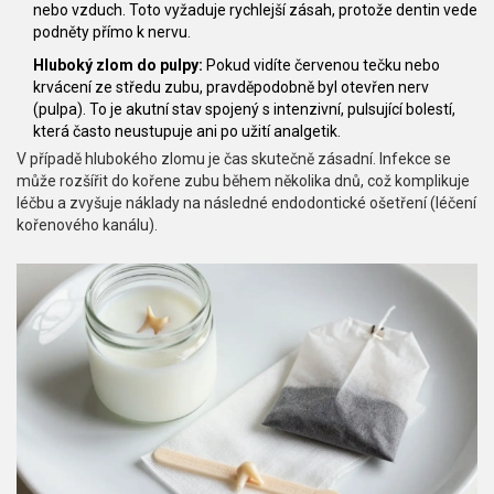
nebo vzduch. Toto vyžaduje rychlejší zásah, protože dentin vede
podněty přímo k nervu.
Hluboký zlom do pulpy:
Pokud vidíte červenou tečku nebo
krvácení ze středu zubu, pravděpodobně byl otevřen nerv
(pulpa). To je akutní stav spojený s intenzivní, pulsující bolestí,
která často neustupuje ani po užití analgetik.
V případě hlubokého zlomu je čas skutečně zásadní. Infekce se
může rozšířit do kořene zubu během několika dnů, což komplikuje
léčbu a zvyšuje náklady na následné endodontické ošetření (léčení
kořenového kanálu).