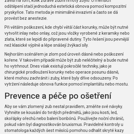
závisí na tom, kolik zdravé zubní hmoty zbylo. U menších
odštěpení stačí jednoduchá estetická obnova pomocí kompozitní
pryskyřice. Tato metoda je minimálně invazivní a často se dá
provést bez anestezie.
Při větším poškození, kde chybí větší část korunky, může být nutné
vytvořit inlay nebo onlay, což jsou vložky vyrobené z keramiky nebo
zlata, které se lepidí do připravené dutiny. Tyto řešení jsou pevnější
než klasické výplně a lépe snášejí žvýkací síly.
Nejhorším scénářem je zlom pod úroveň dásně nebo poškození
kořene. V takovém případě může být zub neléčitelný a bude nutné
ho vytrhnout. Dnes však existují pokročilé techniky, jako je
chirurgické prodloužení korunky nebo operace posunu dásně,
které mohou zachránit i zuby, které byly dříve odsouzeny. Po
vytržení následuje obnova funkce pomocí implantátu nebo mostu.
Prevence a péče po ošetření
Aby se vám zlomený zub nestal pravidlem, změňte své návyky.
Vyhněte se kousání do tvrdých předmětů, jako jsou kosti, led,
skořápky ořechů nebo balení bonbónů. Používejte noční chránič,
pokud vám byl diagnostikován bruxismus. Pravidelné kontroly u
stomatologa každých šest měsíců pomohou odhalit skryté kazy