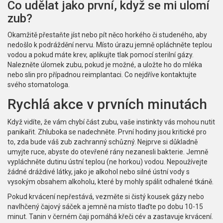
Co udělat jako první, když se mi ulomí
zub?
Okamžitě přestaňte jíst nebo pít něco horkého či studeného, aby
nedošlo k podráždění nervu. Místo úrazu jemně opláchněte teplou
vodou a pokud máte krev, aplikujte tlak pomocí sterilní gázy.
Nalezněte úlomek zubu, pokud je možné, a uložte ho do mléka
nebo slin pro případnou reimplantaci. Co nejdříve kontaktujte
svého stomatologa.
Rychlá akce v prvních minutách
Když vidíte, že vám chybí část zubu, vaše instinkty vás mohou nutit
panikařit. Zhluboka se nadechněte. První hodiny jsou kritické pro
to, zda bude váš zub zachranný schůzný. Nejprve si důkladně
umyjte ruce, abyste do otevřené rány nezanesli bakterie. Jemně
vypláchněte dutinu ústní teplou (ne horkou) vodou. Nepoužívejte
žádné dráždivé látky, jako je alkohol nebo silné ústní vody s
vysokým obsahem alkoholu, které by mohly spálit odhalené tkáně.
Pokud krvácení nepřestává, vezměte si čistý kousek gázy nebo
navlhčený čajový sáček a jemně na místo tlaďte po dobu 10-15
minut. Tanin v černém čaji pomáhá křeči cév a zastavuje krvácení.