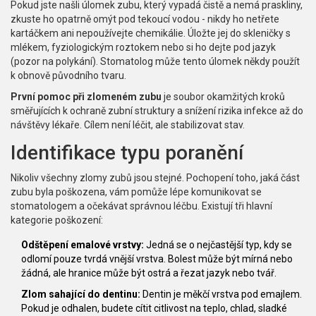
Pokud jste našli úlomek zubu, který vypadá čistě a nemá praskliny,
zkuste ho opatrně omýt pod tekoucí vodou - nikdy ho netřete
kartáčkem ani nepoužívejte chemikálie. Úložte jej do skleničky s
mlékem, fyziologickým roztokem nebo si ho dejte pod jazyk
(pozor na polykání). Stomatolog může tento úlomek někdy použít
k obnově původního tvaru.
První pomoc při zlomeném zubu
je
soubor okamžitých kroků
směřujících k ochraně zubní struktury a snížení rizika infekce až do
návštěvy lékaře
. Cílem není léčit, ale stabilizovat stav.
Identifikace typu poranění
Nikoliv všechny zlomy zubů jsou stejné. Pochopení toho, jaká část
zubu byla poškozena, vám pomůže lépe komunikovat se
stomatologem a očekávat správnou léčbu. Existují tři hlavní
kategorie poškození:
Odštěpení emalové vrstvy:
Jedná se o nejčastější typ, kdy se
odlomí pouze tvrdá vnější vrstva. Bolest může být mírná nebo
žádná, ale hranice může být ostrá a řezat jazyk nebo tvář.
Zlom sahající do dentinu:
Dentin je měkčí vrstva pod emajlem.
Pokud je odhalen, budete cítit citlivost na teplo, chlad, sladké