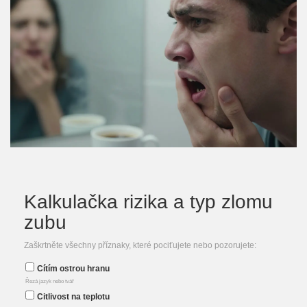
Kalkulačka rizika a typ zlomu
zubu
Zaškrtněte všechny příznaky, které pociťujete nebo pozorujete:
Cítím ostrou hranu
Řezá jazyk nebo tvář
Citlivost na teplotu