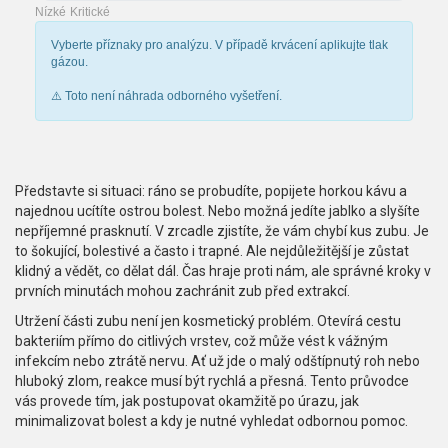
Nízké
Kritické
Vyberte příznaky pro analýzu. V případě krvácení aplikujte tlak
gázou.
⚠️ Toto není náhrada odborného vyšetření.
Představte si situaci: ráno se probudíte, popijete horkou kávu a
najednou ucítíte ostrou bolest. Nebo možná jedíte jablko a slyšíte
nepříjemné prasknutí. V zrcadle zjistíte, že vám chybí kus zubu. Je
to šokující, bolestivé a často i trapné. Ale nejdůležitější je zůstat
klidný a vědět, co dělat dál. Čas hraje proti nám, ale správné kroky v
prvních minutách mohou zachránit zub před extrakcí.
Utržení části zubu není jen kosmetický problém. Otevírá cestu
bakteriím přímo do citlivých vrstev, což může vést k vážným
infekcím nebo ztrátě nervu. Ať už jde o malý odštípnutý roh nebo
hluboký zlom, reakce musí být rychlá a přesná. Tento průvodce
vás provede tím, jak postupovat okamžitě po úrazu, jak
minimalizovat bolest a kdy je nutné vyhledat odbornou pomoc.