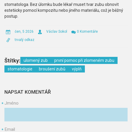
stomatologa. Bez úlomku bude lékař muset tvar zubu obnovit
estetiicky pomocí kompozitu nebo jiného materiálu, což je běžný
postup.
čen, 5 2026
Václav Sokol
0 Komentáře
trvalý odkaz
Štítky:
ulomený zub
první pomoc při zlomeném zubu
stomatologie
broušení zubů
výplň
NAPSAT KOMENTÁŘ
Jméno
*
Email
*