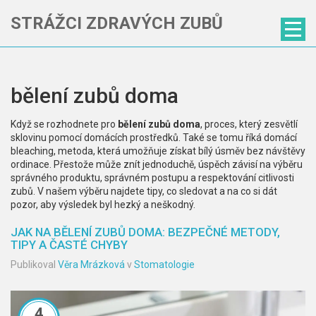
STRÁŽCI ZDRAVÝCH ZUBŮ
bělení zubů doma
Když se rozhodnete pro
bělení zubů doma
,
proces, který zesvětlí
sklovinu pomocí domácích prostředků
. Také se tomu říká
domácí
bleaching
,
metoda, která umožňuje získat bílý úsměv bez návštěvy
ordinace
.
Přestože může znít jednoduchě, úspěch závisí na výběru
správného produktu, správném postupu a respektování citlivosti
zubů. V našem výběru najdete tipy, co sledovat a na co si dát
pozor, aby výsledek byl hezký a neškodný.
JAK NA BĚLENÍ ZUBŮ DOMA: BEZPEČNÉ METODY,
TIPY A ČASTÉ CHYBY
Publikoval
Věra Mrázková
v
Stomatologie
4