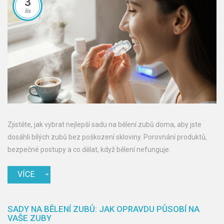
3
lis
Zjistěte, jak vybrat nejlepší sadu na bělení zubů doma, aby jste
dosáhli bílých zubů bez poškození skloviny. Porovnání produktů,
bezpečné postupy a co dělat, když bělení nefunguje.
VÍCE
SADY NA BĚLENÍ ZUBŮ: JAK OPRAVDU PŮSOBÍ NA
VAŠE ZUBY