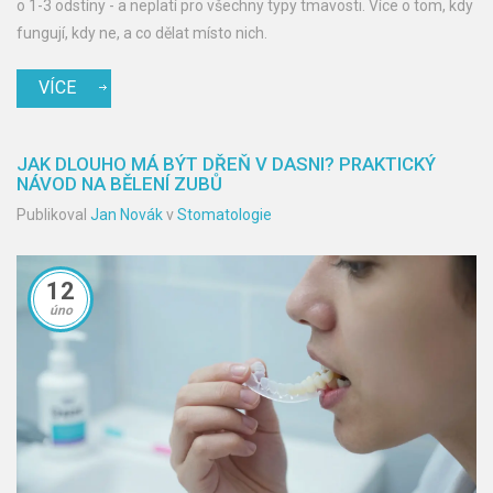
o 1-3 odstíny - a neplatí pro všechny typy tmavosti. Více o tom, kdy
fungují, kdy ne, a co dělat místo nich.
VÍCE
JAK DLOUHO MÁ BÝT DŘEŇ V DASNI? PRAKTICKÝ
NÁVOD NA BĚLENÍ ZUBŮ
Publikoval
Jan Novák
v
Stomatologie
12
úno