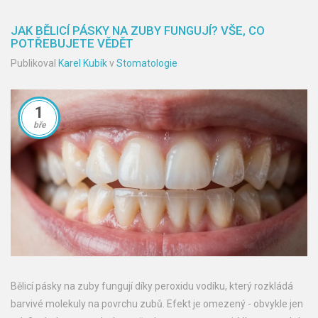
JAK BĚLICÍ PÁSKY NA ZUBY FUNGUJÍ? VŠE, CO
POTŘEBUJETE VĚDĚT
Publikoval
Karel Kubík
v
Stomatologie
1
bře
Bělicí pásky na zuby fungují díky peroxidu vodíku, který rozkládá
barvivé molekuly na povrchu zubů. Efekt je omezený - obvykle jen