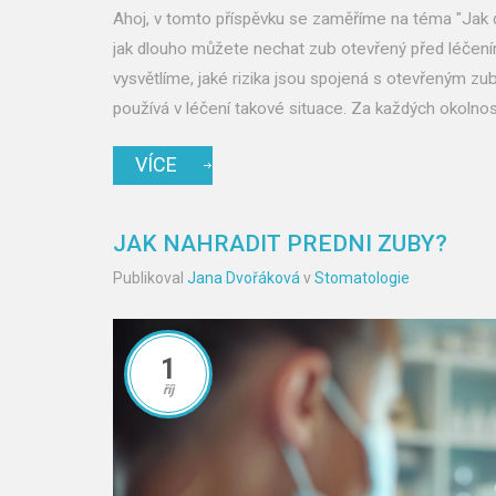
Ahoj, v tomto příspěvku se zaměříme na téma "Jak dl
jak dlouho můžete nechat zub otevřený před léčen
vysvětlíme, jaké rizika jsou spojená s otevřeným z
používá v léčení takové situace. Za každých okolností
VÍCE
JAK NAHRADIT PREDNI ZUBY?
Publikoval
Jana Dvořáková
v
Stomatologie
1
říj