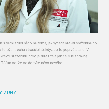
 s vámi sdílel něco na téma, jak vypadá krevní sraženina po
 to být i trochu strašidelné, když se to poprvé stane. V
revní sraženinu, proč je důležitá a jak se o ni správně
lo. Těším se, že se dozvíte něco nového!
Y ZUB?