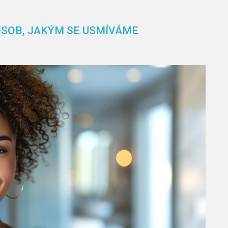
ŮSOB, JAKÝM SE USMÍVÁME