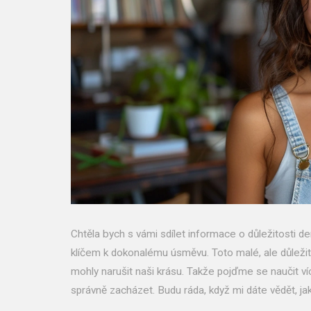
Chtěla bych s vámi sdílet informace o důležitosti de
klíčem k dokonalému úsměvu. Toto malé, ale důleži
mohly narušit naši krásu. Takže pojďme se naučit v
správně zacházet. Budu ráda, když mi dáte vědět, ja