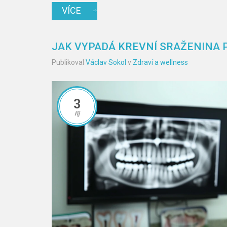
VÍCE
JAK VYPADÁ KREVNÍ SRAŽENINA 
Publikoval
Václav Sokol
v
Zdraví a wellness
3
říj