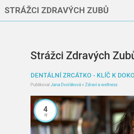
STRÁŽCI ZDRAVÝCH ZUBŮ
Strážci Zdravých Zub
DENTÁLNÍ ZRCÁTKO - KLÍČ K DO
Publikoval
Jana Dvořáková
v
Zdraví a wellness
4
říj