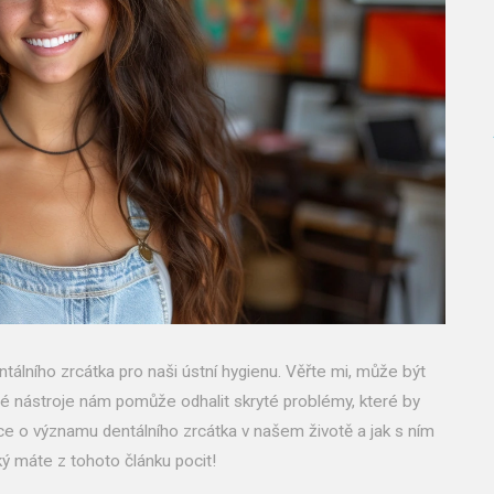
ntálního zrcátka pro naši ústní hygienu. Věřte mi, může být
té nástroje nám pomůže odhalit skryté problémy, které by
íce o významu dentálního zrcátka v našem životě a jak s ním
ký máte z tohoto článku pocit!