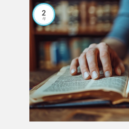
2
říj