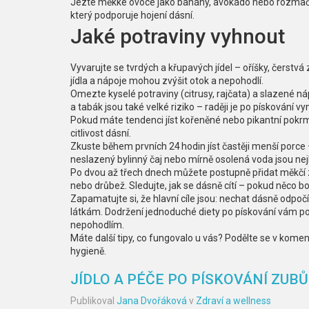
Jezte měkké ovoce jako banány, avokádo nebo rozmačk
který podporuje hojení dásní.
Jaké potraviny vyhnout
Vyvarujte se tvrdých a křupavých jídel – oříšky, čerstvá
jídla a nápoje mohou zvýšit otok a nepohodlí.
Omezte kyselé potraviny (citrusy, rajčata) a slazené 
a tabák jsou také velké riziko – raději je po pískování v
Pokud máte tendenci jíst kořeněné nebo pikantní pokrmy
citlivost dásní.
Zkuste během prvních 24 hodin jíst častěji menší porce 
neslazený bylinný čaj nebo mírně osolená voda jsou nejl
Po dvou až třech dnech můžete postupně přidat měkčí z
nebo drůbež. Sledujte, jak se dásně cítí – pokud něco bol
Zapamatujte si, že hlavní cíle jsou: nechat dásně odpoč
látkám. Dodržení jednoduché diety po pískování vám po
nepohodlím.
Máte další tipy, co fungovalo u vás? Podělte se v kome
hygieně.
JÍDLO A PÉČE PO PÍSKOVÁNÍ ZUBŮ
Publikoval
Jana Dvořáková
v
Zdraví a wellness