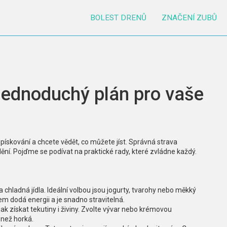
BOLEST DRENŮ
ZNAČENÍ ZUBŮ
 jednoduchý plán pro vaše
 pískování a chcete vědět, co můžete jíst. Správná strava
dění. Pojďme se podívat na praktické rady, které zvládne každý.
 chladná jídla. Ideální volbou jsou jogurty, tvarohy nebo měkký
m dodá energii a je snadno stravitelná.
k získat tekutiny i živiny. Zvolte vývar nebo krémovou
 než horká.