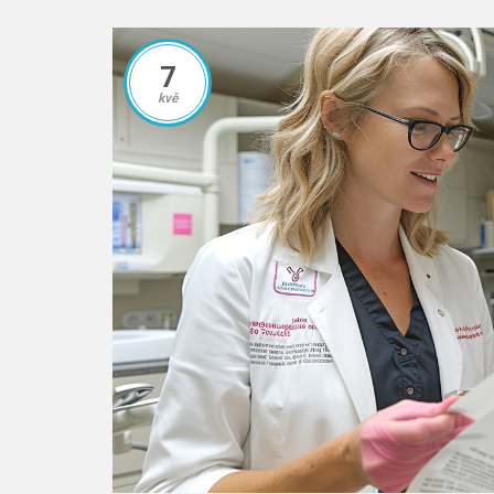
7
kvě