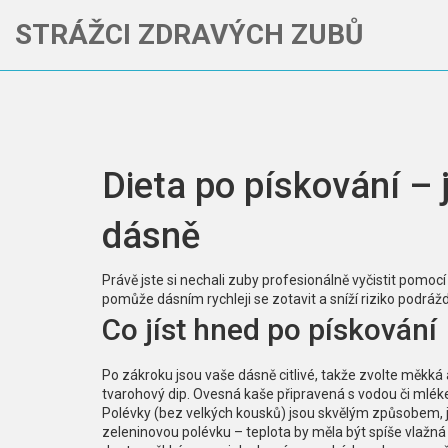
STRÁŽCI ZDRAVÝCH ZUBŮ
Dieta po pískování –
dásně
Právě jste si nechali zuby profesionálně vyčistit pomocí
pomůže dásním rychleji se zotavit a sníží riziko podráž
Co jíst hned po pískování
Po zákroku jsou vaše dásně citlivé, takže zvolte měkká a
tvarohový dip. Ovesná kaše připravená s vodou či mléke
Polévky (bez velkých kousků) jsou skvělým způsobem, ja
zeleninovou polévku – teplota by měla být spíše vlažná