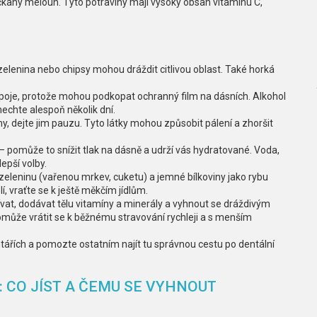
aný meloun. Tyto potraviny mají vysoký obsah vitamínu C,
 zelenina nebo chipsy mohou dráždit citlivou oblast. Také horká
nápoje, protože mohou podkopat ochranný film na dásních. Alkohol
ynechte alespoň několik dní.
, dejte jim pauzu. Tyto látky mohou způsobit pálení a zhoršit
– pomůže to snížit tlak na dásně a udrží vás hydratované. Voda,
epší volby.
eleninu (vařenou mrkev, cuketu) a jemné bílkoviny jako rybu
í, vraťte se k ještě měkčím jídlům.
ívat, dodávat tělu vitamíny a minerály a vyhnout se dráždivým
může vrátit se k běžnému stravování rychleji a s menším
ntářích a pomozte ostatním najít tu správnou cestu po dentální
: CO JÍST A ČEMU SE VYHNOUT