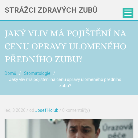
STRÁŽCI ZDRAVÝCH ZUBŮ
JAKÝ VLIV MÁ POJIŠTĚNÍ NA
CENU OPRAVY ULOMENÉHO
PŘEDNÍHO ZUBU?
Domů
Stomatologie
Jaký vliv má pojištění na cenu opravy ulomeného předního
zubu?
led, 3 2026
/ od
Josef Holub
/
0 komentář(y)