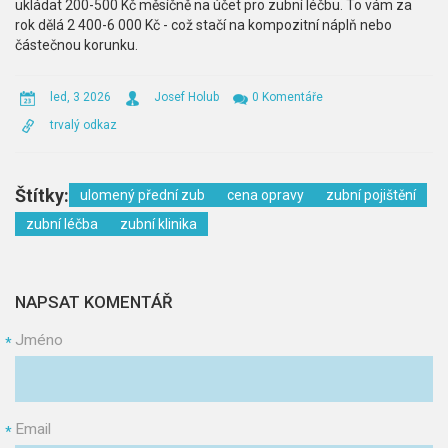
ukládat 200-500 Kč měsíčně na účet pro zubní léčbu. To vám za
rok dělá 2 400-6 000 Kč - což stačí na kompozitní náplň nebo
částečnou korunku.
led, 3 2026
Josef Holub
0 Komentáře
trvalý odkaz
Štítky:
ulomený přední zub
cena opravy
zubní pojištění
zubní léčba
zubní klinika
NAPSAT KOMENTÁŘ
Jméno
*
Email
*