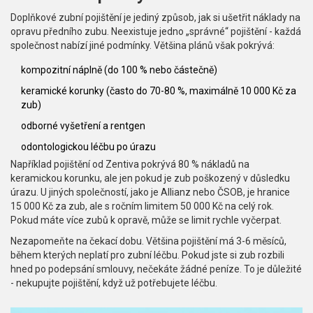
Doplňkové zubní pojištění je jediný způsob, jak si ušetřit náklady na
opravu předního zubu. Neexistuje jedno „správné“ pojištění - každá
společnost nabízí jiné podmínky. Většina plánů však pokrývá:
kompozitní náplně (do 100 % nebo částečně)
keramické korunky (často do 70-80 %, maximálně 10 000 Kč za
zub)
odborné vyšetření a rentgen
odontologickou léčbu po úrazu
Například pojištění od Zentiva pokrývá 80 % nákladů na
keramickou korunku, ale jen pokud je zub poškozený v důsledku
úrazu. U jiných společností, jako je Allianz nebo ČSOB, je hranice
15 000 Kč za zub, ale s ročním limitem 50 000 Kč na celý rok.
Pokud máte více zubů k opravě, může se limit rychle vyčerpat.
Nezapomeňte na čekací dobu. Většina pojištění má 3-6 měsíců,
během kterých neplatí pro zubní léčbu. Pokud jste si zub rozbili
hned po podepsání smlouvy, nečekáte žádné peníze. To je důležité
- nekupujte pojištění, když už potřebujete léčbu.