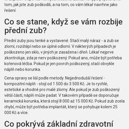
tom, jak jste zub poškodili, a na tom, co vám lékař navrhne jako
řešení.
Co se stane, když se vám rozbije
přední zub?
Přední zuby jsou tenké a vystavené. Stačí malý náraz - a zub se
zlomí, rozštěpí nebo se úplně odlomí. V některých případech je
poškozeno jen sklo, v jiných je zasažena i dřeň. Lékař nejprve
zkontroluje, zda je nerv poškozený. Pokud ano, může být potřeba
kořenová léčba. Pokud je jen povrch poškozený, stačí obvykle
náplň nebo korunka.
Cena opravy se liší podle metody. Nejjednodušší řešení -
kompozitní náplň - stojí od 1 500 do 3 500 Kč. Je to rychlé,
estetické a vhodné pro malé zlomy. Ale pokud je zub poškozený
větší částí, náplň může padat. V takovém případě se doporučuje
keramická korunka, která stojí 8 000 až 15 000 Kč. Pokud zub zcela
chybí, může být potřeba implantát, který se pohybuje kolem 25
000 Kč a více.
Co pokrývá základní zdravotní