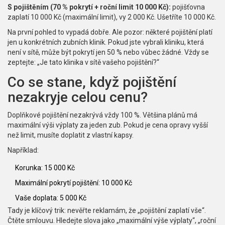
S pojištěním (70 % pokrytí + roční limit 10 000 Kč):
pojišťovna
zaplatí 10 000 Kč (maximální limit), vy 2 000 Kč. Ušetříte 10 000 Kč.
Na první pohled to vypadá dobře. Ale pozor: některé pojištění platí
jen u konkrétních zubních klinik. Pokud jste vybrali kliniku, která
není v sítě, může být pokrytí jen 50 % nebo vůbec žádné. Vždy se
zeptejte: „Je tato klinika v sítě vašeho pojištění?“
Co se stane, když pojištění
nezakryje celou cenu?
Doplňkové pojištění nezakrývá vždy 100 %. Většina plánů má
maximální výši výplaty za jeden zub. Pokud je cena opravy vyšší
než limit, musíte doplatit z vlastní kapsy.
Například:
Korunka: 15 000 Kč
Maximální pokrytí pojištění: 10 000 Kč
Vaše doplata: 5 000 Kč
Tady je klíčový trik: nevěřte reklamám, že „pojištění zaplatí vše“.
Čtěte smlouvu. Hledejte slova jako „maximální výše výplaty“, „roční