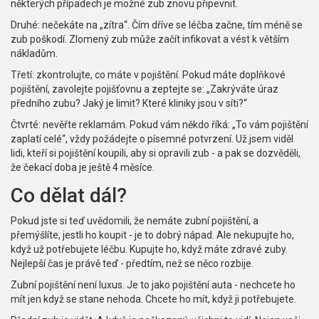
některých případech je možné zub znovu připevnit.
Druhé: nečekáte na „zítra“. Čím dříve se léčba začne, tím méně se
zub poškodí. Zlomený zub může začít infikovat a vést k větším
nákladům.
Třetí: zkontrolujte, co máte v pojištění. Pokud máte doplňkové
pojištění, zavolejte pojišťovnu a zeptejte se: „Zakrýváte úraz
předního zubu? Jaký je limit? Které kliniky jsou v síti?“
Čtvrté: nevěřte reklamám. Pokud vám někdo říká: „To vám pojištění
zaplatí celé“, vždy požádejte o písemné potvrzení. Už jsem viděl
lidi, kteří si pojištění koupili, aby si opravili zub - a pak se dozvěděli,
že čekací doba je ještě 4 měsíce.
Co dělat dál?
Pokud jste si teď uvědomili, že nemáte zubní pojištění, a
přemýšlíte, jestli ho koupit - je to dobrý nápad. Ale nekupujte ho,
když už potřebujete léčbu. Kupujte ho, když máte zdravé zuby.
Nejlepší čas je právě teď - předtím, než se něco rozbije.
Zubní pojištění není luxus. Je to jako pojištění auta - nechcete ho
mít jen když se stane nehoda. Chcete ho mít, když ji potřebujete.