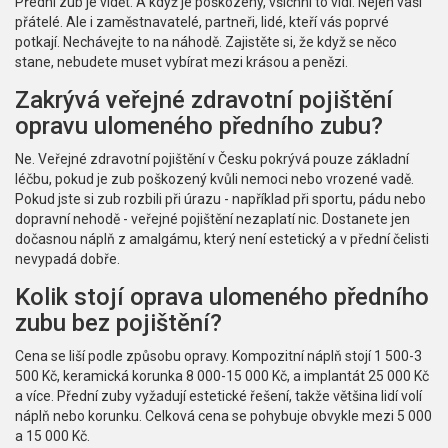
Přední zub je vidět. A když je poškozený, všichni to vidí. Nejen vaši
přátelé. Ale i zaměstnavatelé, partneři, lidé, kteří vás poprvé
potkají. Nechávejte to na náhodě. Zajistěte si, že když se něco
stane, nebudete muset vybírat mezi krásou a penězi.
Zakrývá veřejné zdravotní pojištění
opravu ulomeného předního zubu?
Ne. Veřejné zdravotní pojištění v Česku pokrývá pouze základní
léčbu, pokud je zub poškozený kvůli nemoci nebo vrozené vadě.
Pokud jste si zub rozbili při úrazu - například při sportu, pádu nebo
dopravní nehodě - veřejné pojištění nezaplatí nic. Dostanete jen
dočasnou náplň z amalgámu, který není estetický a v přední čelisti
nevypadá dobře.
Kolik stojí oprava ulomeného předního
zubu bez pojištění?
Cena se liší podle způsobu opravy. Kompozitní náplň stojí 1 500-3
500 Kč, keramická korunka 8 000-15 000 Kč, a implantát 25 000 Kč
a více. Přední zuby vyžadují estetické řešení, takže většina lidí volí
náplň nebo korunku. Celková cena se pohybuje obvykle mezi 5 000
a 15 000 Kč.