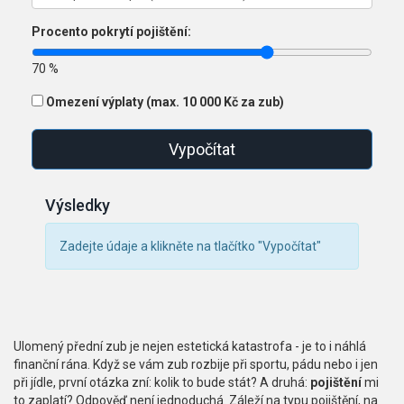
Procento pokrytí pojištění:
70 %
Omezení výplaty (max. 10 000 Kč za zub)
Vypočítat
Výsledky
Zadejte údaje a klikněte na tlačítko "Vypočítat"
Ulomený přední zub je nejen estetická katastrofa - je to i náhlá
finanční rána. Když se vám zub rozbije při sportu, pádu nebo i jen
při jídle, první otázka zní: kolik to bude stát? A druhá:
pojištění
mi
to zaplatí? Odpověď není jednoduchá. Záleží na typu pojištění, na