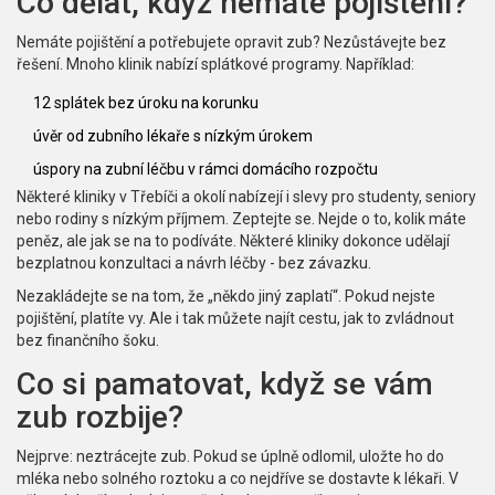
Co dělat, když nemáte pojištění?
Nemáte pojištění a potřebujete opravit zub? Nezůstávejte bez
řešení. Mnoho klinik nabízí splátkové programy. Například:
12 splátek bez úroku na korunku
úvěr od zubního lékaře s nízkým úrokem
úspory na zubní léčbu v rámci domácího rozpočtu
Některé kliniky v Třebíči a okolí nabízejí i slevy pro studenty, seniory
nebo rodiny s nízkým příjmem. Zeptejte se. Nejde o to, kolik máte
peněz, ale jak se na to podíváte. Některé kliniky dokonce udělají
bezplatnou konzultaci a návrh léčby - bez závazku.
Nezakládejte se na tom, že „někdo jiný zaplatí“. Pokud nejste
pojištění, platíte vy. Ale i tak můžete najít cestu, jak to zvládnout
bez finančního šoku.
Co si pamatovat, když se vám
zub rozbije?
Nejprve: neztrácejte zub. Pokud se úplně odlomil, uložte ho do
mléka nebo solného roztoku a co nejdříve se dostavte k lékaři. V