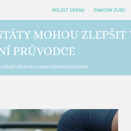
BOLEST DRENŮ
ZNAČENÍ ZUBŮ
NTÁTY MOHOU ZLEPŠIT 
NÍ PRŮVODCE
 zlepšit váš život po úrazu: Kompletní průvodce