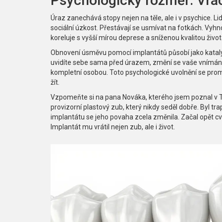
Psychologický rozměr: Vrá
Úraz zanechává stopy nejen na těle, ale i v psychice. Lid
sociální úzkost. Přestávají se usmívat na fotkách. Vyhn
koreluje s vyšší mírou deprese a sníženou kvalitou život
Obnovení úsměvu pomocí implantátů působí jako kataly
uvidíte sebe sama před úrazem, změní se vaše vnímání 
kompletní osobou. Toto psychologické uvolnění se prom
žít.
Vzpomeňte si na pana Nováka, kterého jsem poznal v Tře
provizorní plastový zub, který nikdy seděl dobře. Byl tra
implantátu se jeho povaha zcela změnila. Začal opět cv
Implantát mu vrátil nejen zub, ale i život.