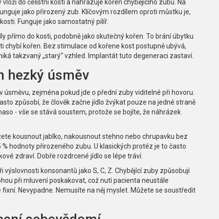
y vloží do čelistní kosti a nahrazuje kořen chybějícího zubu
. Na
unguje jako přirozený zub. Klíčovým rozdílem oproti můstku je,
osti. Funguje jako samostatný pilíř.
síly přímo do kosti, podobně jako skutečný kořen. To brání úbytku
isti chybí kořen. Bez stimulace od kořene kost postupně ubývá,
vzniká takzvaný „starý“ vzhled. Implantát tuto degeneraci zastaví.
jen hezký úsměv
 v úsměvu, zejména pokud jde o přední zuby viditelné při hovoru.
asto způsobí, že člověk začne jídlo žvýkat pouze na jedné straně
aso - vše se stává soustem, protože se bojíte, že náhrázek
žete kousnout jablko, nakousnout stehno nebo chrupavku bez
5 % hodnoty přirozeného zubu. U klasických protéz je to často
vé zdraví. Dobře rozdrcené jídlo se lépe tráví.
ři výslovnosti konsonantů jako S, C, Z. Chybějící zuby způsobují
hou při mluvení poskakovat, což nutí pacienta neustále
e fixní. Nevypadne. Nemusíte na něj myslet. Můžete se soustředit