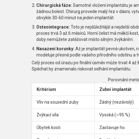
Chirurgická fáze:
Samotné vložení implantátu je ambu
žádnou bolest. Chirurg provede malý řez v dásni, vytvo
obvykle 30-60 minut na jeden implantát.
Osteointegrace:
Toto je nejdůležitější a nejdelší obd
proces trvá 3 až 6 měsíců. Horní čelist má měkčí kost,
doby nemůžete zatěžovat místo silným žvýkáním.
Nasazení korunky:
Až je implantát pevně ukotven, n
modeluje přesně podle vašeho přírodního odstínu a tv
Celý proces od úrazu po finální úsměv může trvat 4 až 8
Spěchat by znamenalo riskovat selhání implantátu.
Porovnání meto
Kritérium
Zubní implantát
Vliv na sousední zuby
Žádný (nezávislý)
Žvýkací síla
Vysoká (~95 %)
Úbytek kosti
Zastavuje ho