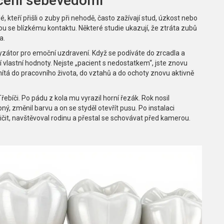
cení sebevědomí
é, kteří přišli o zuby při nehodě, často zažívají stud, úzkost nebo
ou se blízkému kontaktu. Některé studie ukazují, že ztráta zubů
a.
zátor pro emoční uzdravení. Když se podíváte do zrcadla a
vlastní hodnoty. Nejste „pacient s nedostatkem“, jste znovu
ítá do pracovního života, do vztahů a do ochoty znovu aktivně
bíči. Po pádu z kola mu vyrazil horní řezák. Rok nosil
pný, změnil barvu a on se styděl otevřít pusu. Po instalaci
ičit, navštěvoval rodinu a přestal se schovávat před kamerou.