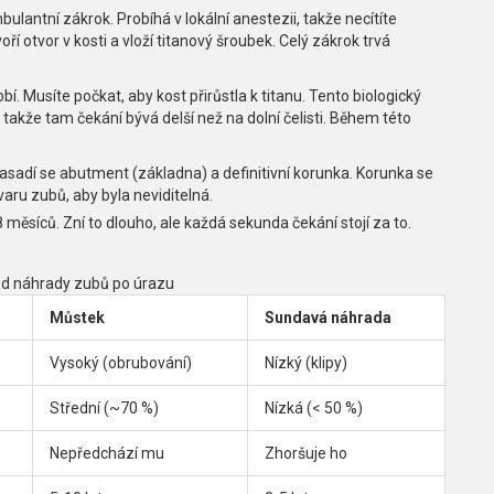
lantní zákrok. Probíhá v lokální anestezii, takže necítíte
ří otvor v kosti a vloží titanový šroubek. Celý zákrok trvá
obí. Musíte počkat, aby kost přirůstla k titanu. Tento biologický
 takže tam čekání bývá delší než na dolní čelisti. Během této
asadí se abutment (základna) a definitivní korunka. Korunka se
aru zubů, aby byla neviditelná.
 měsíců. Zní to dlouho, ale každá sekunda čekání stojí za to.
d náhrady zubů po úrazu
Můstek
Sundavá náhrada
Vysoký (obrubování)
Nízký (klipy)
Střední (~70 %)
Nízká (< 50 %)
Nepředchází mu
Zhoršuje ho