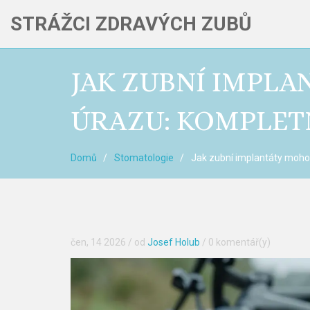
STRÁŽCI ZDRAVÝCH ZUBŮ
JAK ZUBNÍ IMPLA
ÚRAZU: KOMPLET
Domů
Stomatologie
Jak zubní implantáty mohou
čen, 14 2026
/ od
Josef Holub
/
0 komentář(y)