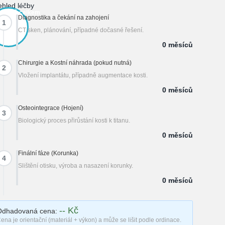
ehled léčby
 měsíců celkem
Diagnostika a čekání na zahojení
1
CT sken, plánování, případné dočasné řešení.
0 měsíců
Chirurgie a Kostní náhrada (pokud nutná)
2
Vložení implantátu, případně augmentace kosti.
0 měsíců
Osteointegrace (Hojení)
3
Biologický proces přirůstání kosti k titanu.
0 měsíců
Finální fáze (Korunka)
4
Slištění otisku, výroba a nasazení korunky.
0 měsíců
-- Kč
Odhadovaná cena:
ena je orientační (materiál + výkon) a může se lišit podle ordinace.