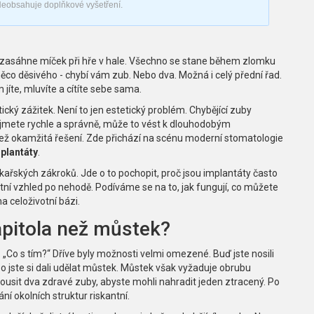
eobsahuje doplňkové vyšetření.
ás zasáhne míček při hře v hale. Všechno se stane během zlomku
 něco děsivého - chybí vám zub. Nebo dva. Možná i celý přední řad.
jíte, mluvíte a cítíte sebe sama.
cký zážitek. Není to jen estetický problém. Chybějící zuby
řijmete rychle a správně, může to vést k dlouhodobým
než okamžitá řešení. Zde přichází na scénu moderní stomatologie
plantáty
.
ékařských zákroků. Jde o to pochopit, proč jsou implantáty často
stní vzhled po nehodě. Podíváme se na to, jak fungují, co můžete
a celoživotní bázi.
apitola než můstek?
: „Co s tím?“ Dříve byly možnosti velmi omezené. Buď jste nosili
o jste si dali udělat můstek. Můstek však vyžaduje obrubu
usit dva zdravé zuby, abyste mohli nahradit jeden ztracený. Po
ání okolních struktur riskantní.