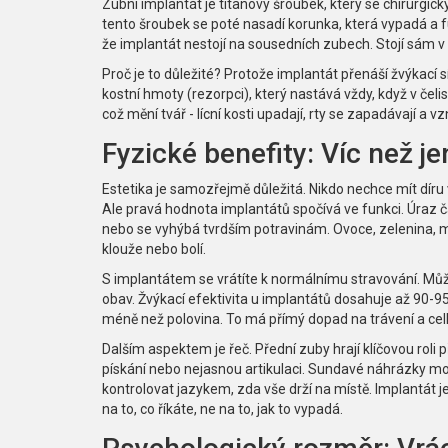
Zubní implantát
je
titanový šroubek, který se chirurgick
tento šroubek se poté nasadí korunka, která vypadá a f
že implantát nestojí na sousedních zubech. Stojí sám v k
Proč je to důležité? Protože implantát přenáší žvýkací 
kostní hmoty (rezorpci), který nastává vždy, když v čel
což mění tvář - lícní kosti upadají, rty se zapadávají a 
Fyzické benefity: Víc než 
Estetika je samozřejmě důležitá. Nikdo nechce mít díru
Ale pravá hodnota implantátů spočívá ve funkci. Úraz č
nebo se vyhýbá tvrdším potravinám. Ovoce, zelenina, m
klouže nebo bolí.
S implantátem se vrátíte k normálnímu stravování. Mů
obav. Žvýkací efektivita u implantátů dosahuje až 90-9
méně než polovina. To má přímý dopad na trávení a celko
Dalším aspektem je řeč. Přední zuby hrají klíčovou roli p
pískání nebo nejasnou artikulaci. Sundavé náhrázky mo
kontrolovat jazykem, zda vše drží na místě. Implantát j
na to, co říkáte, ne na to, jak to vypadá.