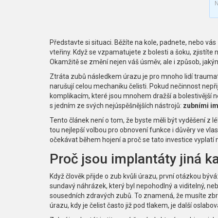
N
Představte si situaci. Běžíte na kole, padnete, nebo v
vteřiny. Když se vzpamatujete z bolesti a šoku, zjistíte
Okamžitě se změní nejen váš úsměv, ale i způsob, jakým 
Ztráta zubů následkem úrazu je pro mnoho lidí traumati
narušují celou mechaniku čelisti. Pokud nečinnost nep
komplikacím, které jsou mnohem dražší a bolestivější 
s jedním ze svých nejúspěšnějších nástrojů:
zubními im
Tento článek není o tom, že byste měli být vyděšení z l
tou nejlepší volbou pro obnovení funkce i důvěry ve vla
očekávat během hojení a proč se tato investice vyplatí n
Proč jsou implantáty jiná k
Když člověk přijde o zub kvůli úrazu, první otázkou bývá
sundavý náhrázek, který byl nepohodlný a viditelný, neb
sousedních zdravých zubů. To znamená, že musíte zbro
úrazu, kdy je čelist často již pod tlakem, je další oslabov