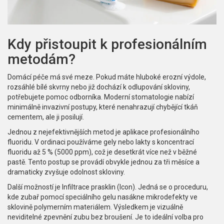
Kdy přistoupit k profesionálním
metodám?
Domácí péče má své meze. Pokud máte hluboké erozní výdole,
rozsáhlé bílé skvrny nebo již dochází k odlupování skloviny,
potřebujete pomoc odborníka. Moderní stomatologie nabízí
minimálně invazivní postupy, které nenahrazují chybějící tkáň
cementem, ale ji posilují.
Jednou z nejefektivnějších metod je aplikace profesionálního
fluoridu. V ordinaci používáme gely nebo lakty s koncentrací
fluoridu až 5 % (5000 ppm), což je desetkrát více než v běžné
pastě. Tento postup se provádí obvykle jednou za tři měsíce a
dramaticky zvyšuje odolnost skloviny.
Další možností je Infiltrace prasklin (Icon). Jedná se o proceduru,
kde zubař pomocí speciálního gelu nasákne mikrodefekty ve
sklovině polymerním materiálem. Výsledkem je vizuálně
neviditelné zpevnění zubu bez broušení. Je to ideální volba pro