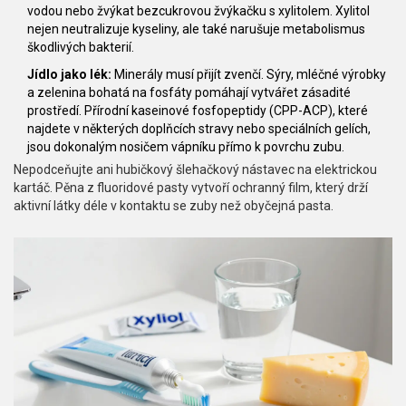
vodou nebo žvýkat bezcukrovou žvýkačku s xylitolem. Xylitol
nejen neutralizuje kyseliny, ale také narušuje metabolismus
škodlivých bakterií.
Jídlo jako lék:
Minerály musí přijít zvenčí. Sýry, mléčné výrobky
a zelenina bohatá na fosfáty pomáhají vytvářet zásadité
prostředí. Přírodní kaseinové fosfopeptidy (CPP-ACP), které
najdete v některých doplňcích stravy nebo speciálních gelích,
jsou dokonalým nosičem vápníku přímo k povrchu zubu.
Nepodceňujte ani hubičkový šlehačkový nástavec na elektrickou
kartáč. Pěna z fluoridové pasty vytvoří ochranný film, který drží
aktivní látky déle v kontaktu se zuby než obyčejná pasta.