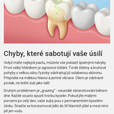
Chyby, které sabotují vaše úsilí
I když máte nejlepší pastu, můžete vše pokazit špatnými návyky.
První velký hříšníkem je agresivní čištění. Tvrdé štětiny a kruhové
pohyby s velkou silou fyzicky odstraňují již oslabenou sklovinu.
Přepněte na měkkou hlavici a jemné vibrace. Cílem je odstranit
povlak, ne leštit zub jako talíř.
Druhým problémem je „grazing“ - neustálé občerstvování během
dne. Každé sousto spustí tvorbu kyselin. Pokud jíte malými
porcemi po celý den, vaše zuby jsou v permanentním kyselém
útoku. Snažte se konzumovat jídlo do tří hlavních jídel a mezi nimi
pít jen vodu.