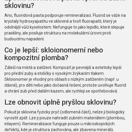
sklovinu?
Ano, fluoridová pasta podporuje remineralizaci. Fluorid se váže na
krystaly hydroxyapatitu ve sklovině a tvoří fluorapatit, který je
odolnější vůči kyselostem. Nefunguje to jako lepidlo, které slepuje
praskliny, ale posiluje strukturu na molekulární úrovni proti
budoucímu napadení.
Co je lepší: skloionomerní nebo
kompozitní plomba?
Záleží na místě a zatížení. Kompozit je pevnější a esteticky lepší
pro přední zuby a stoličky s vysokým žvýkacím tlakem.
Skloionomer je vhodný pro oblasti s nízkým zatížením (např. u
dásně), pro děti nebo jako dočasná řešení, protože uvolňuje fluorid
a chrání zub před dalším kazem, ale rychleji se opotřebovává.
Lze obnovit úplně pryšlou sklovinu?
Pokud je sklovina fyzicky pryč (odlomená část), nelze ji biologicky
vyrostit zpět. Lze ji pouze nahradit zubním materiálem (plombou,
inlayem). Remineralizace funguje pouze u mikroskopických
defektů, kde je struktura zachována, ale zbavena minerálů.