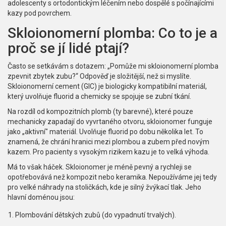
adolescenty s ortodontickým léčením nebo dospělé s počínajícími
kazy pod povrchem.
Skloionomerní plomba: Co to je a
proč se jí lidé ptají?
Často se setkávám s dotazem: „Pomůže mi skloionomerní plomba
zpevnit zbytek zubu?“ Odpověď je složitější, než si myslíte.
Skloionomerní cement
(GIC) je
biologicky kompatibilní materiál,
který uvolňuje fluorid a chemicky se spojuje se zubní tkání
.
Na rozdíl od kompozitních plomb (ty barevné), které pouze
mechanicky zapadají do vyvrtaného otvoru, skloionomer funguje
jako „aktivní" materiál. Uvolňuje fluorid po dobu několika let. To
znamená, že chrání hranici mezi plombou a zubem před novým
kazem. Pro pacienty s vysokým rizikem kazu je to velká výhoda.
Má to však háček. Skloionomer je méně pevný a rychleji se
opotřebovává než kompozit nebo keramika. Nepoužíváme jej tedy
pro velké náhrady na stoličkách, kde je silný žvýkací tlak. Jeho
hlavní doménou jsou:
Plombování dětských zubů (do vypadnutí trvalých).