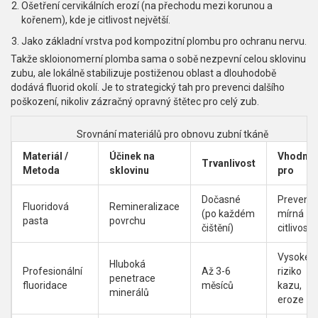
Ošetření cervikálních erozí (na přechodu mezi korunou a
kořenem), kde je citlivost největší.
Jako základní vrstva pod kompozitní plombu pro ochranu nervu.
Takže skloionomerní plomba sama o sobě nezpevní celou sklovinu
zubu, ale lokálně stabilizuje postiženou oblast a dlouhodobě
dodává fluorid okolí. Je to strategický tah pro prevenci dalšího
poškození, nikoliv zázračný opravný štětec pro celý zub.
Srovnání materiálů pro obnovu zubní tkáně
Materiál /
Účinek na
Vhodné
Trvanlivost
Metoda
sklovinu
pro
Dočasné
Prevence
Fluoridová
Remineralizace
(po každém
mírná
pasta
povrchu
čištění)
citlivost
Vysoké
Hluboká
Profesionální
Až 3-6
riziko
penetrace
fluoridace
měsíců
kazu,
minerálů
eroze