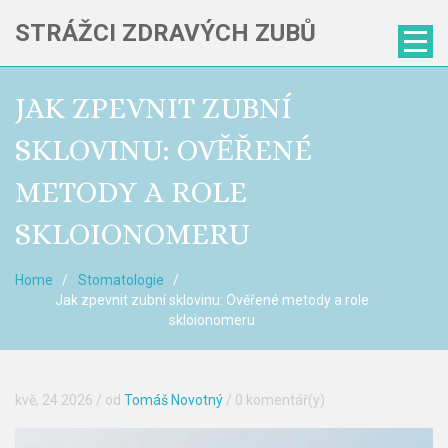
STRÁŽCI ZDRAVÝCH ZUBŮ
JAK ZPEVNIT ZUBNÍ
SKLOVINU: OVĚŘENÉ
METODY A ROLE
SKLOIONOMERU
Home
Stomatologie
Jak zpevnit zubní sklovinu: Ověřené metody a role
skloionomeru
kvě, 24 2026
/ od
Tomáš Novotný
/
0 komentář(y)