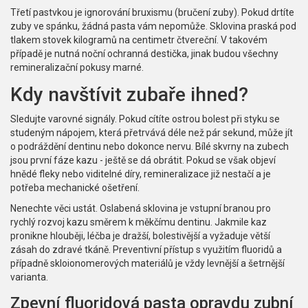
Třetí pastvkou je ignorování bruxismu (bručení zuby). Pokud drtíte
zuby ve spánku, žádná pasta vám nepomůže. Sklovina praská pod
tlakem stovek kilogramů na centimetr čtvereční. V takovém
případě je nutná noční ochranná destička, jinak budou všechny
remineralizační pokusy marné.
Kdy navštívit zubaře ihned?
Sledujte varovné signály. Pokud cítíte ostrou bolest při styku se
studeným nápojem, která přetrvává déle než pár sekund, může jít
o podráždění dentinu nebo dokonce nervu. Bílé skvrny na zubech
jsou první fáze kazu - ještě se dá obrátit. Pokud se však objeví
hnědé fleky nebo viditelné díry, remineralizace již nestačí a je
potřeba mechanické ošetření.
Nenechte věci ustát. Oslabená sklovina je vstupní branou pro
rychlý rozvoj kazu směrem k měkčímu dentinu. Jakmile kaz
pronikne hlouběji, léčba je dražší, bolestivější a vyžaduje větší
zásah do zdravé tkáně. Preventivní přístup s využitím fluoridů a
případně skloionomerových materiálů je vždy levnější a šetrnější
varianta.
Zpevní fluoridová pasta opravdu zubní