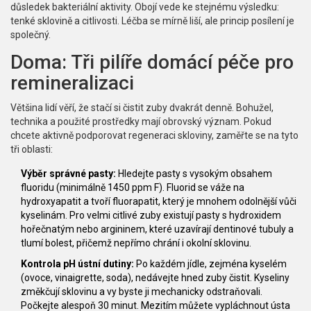
důsledek bakteriální aktivity. Obojí vede ke stejnému výsledku:
tenké sklovině a citlivosti. Léčba se mírně liší, ale princip posílení je
společný.
Doma: Tři pilíře domácí péče pro
remineralizaci
Většina lidí věří, že stačí si čistit zuby dvakrát denně. Bohužel,
technika a použité prostředky mají obrovský význam. Pokud
chcete aktivně podporovat regeneraci skloviny, zaměřte se na tyto
tři oblasti:
Výběr správné pasty:
Hledejte pasty s vysokým obsahem
fluoridu (minimálně 1450 ppm F). Fluorid se váže na
hydroxyapatit a tvoří fluorapatit, který je mnohem odolnější vůči
kyselinám. Pro velmi citlivé zuby existují pasty s hydroxidem
hořečnatým nebo argininem, které uzavírají dentinové tubuly a
tlumí bolest, přičemž nepřímo chrání i okolní sklovinu.
Kontrola pH ústní dutiny:
Po každém jídle, zejména kyselém
(ovoce, vinaigrette, soda), nedávejte hned zuby čistit. Kyseliny
změkčují sklovinu a vy byste ji mechanicky odstraňovali.
Počkejte alespoň 30 minut. Mezitím můžete vypláchnout ústa