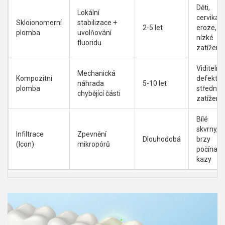
Děti,
Lokální
cervikáln
Skloionomerní
stabilizace +
2-5 let
eroze,
plomba
uvolňování
nízké
fluoridu
zatížení
Viditelné
Mechanická
Kompozitní
defekty,
náhrada
5-10 let
plomba
střední
chybějící části
zatížení
Bílé
skvrny,
Infiltrace
Zpevnění
Dlouhodobá
brzy
(Icon)
mikropórů
počínajíc
kazy