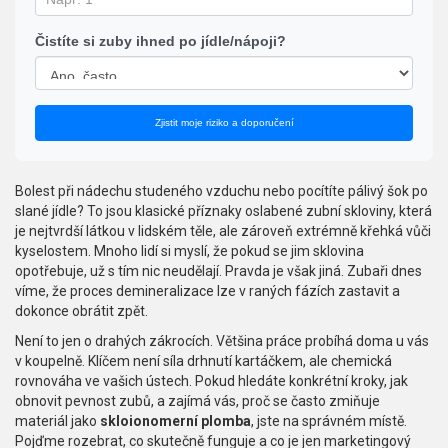
Čistíte si zuby ihned po jídle/nápoji?
Zjistit moje riziko a doporučení
Bolest při nádechu studeného vzduchu nebo pocítíte pálivý šok po
slané jídle? To jsou klasické příznaky oslabené
zubní skloviny
, která
je
nejtvrdší látkou v lidském těle, ale zároveň extrémně křehká vůči
kyselostem
.
Mnoho lidí si myslí, že pokud se jim sklovina
opotřebuje, už s tím nic neudělají. Pravda je však jiná. Zubaři dnes
víme, že proces demineralizace lze v raných fázích zastavit a
dokonce obrátit zpět.
Není to jen o drahých zákrocích. Většina práce probíhá doma u vás
v koupelně. Klíčem není síla drhnutí kartáčkem, ale chemická
rovnováha ve vašich ústech. Pokud hledáte konkrétní kroky, jak
obnovit pevnost zubů, a zajímá vás, proč se často zmiňuje
materiál jako
skloionomerní plomba
, jste na správném místě.
Pojďme rozebrat, co skutečně funguje a co je jen marketingový