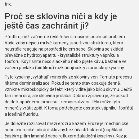
trik.
Proč se sklovina ničí a kdy je
ještě čas zachránit ji?
Předtím, než začneme řešit řešení, musíme pochopit problém.
Vaše zuby nejsou mrtvé kameny; jsou živou strukturou, která
neustále reaguje na prostředí kolem sebe. Sklovina se skládá
převážně z hydroxyapatitu - krystalické struktury vápníku a
fosforu. Když sníte něco sladkého nebo pijete kávu, bakterie ve
vašem povlaku (biofilmu) rozkládají cukry a produkují kyseliny.
Tyto kyseliny „vytáhají“ minerály ze skloviny ven. Tomuto procesu
říkáme demineralizace. Pokud se tento stav opakuje denně,
vznikne mikroskopický defekt, který vidíte jako bílou skvrnu. Ještě
tam není díra, ale sklovina je slabá. Dobrou zprávou je, že pokud
dojde k opačnému procesu - remineralizaci - tělo může tyto
minerály vrátit zpět. K tomu potřebujete dostatek vápníku, fosfátů
a ideálně fluoridu.
Je důležité rozlišovat mezi erozí a kazem. Eroze je mechanické
nebo chemické odírání skloviny bez účasti bakterií (například
častým pitím limonád nebo refluxem žaludeční kyseliny). Kaz je