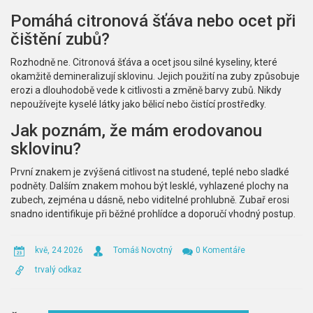
Pomáhá citronová šťáva nebo ocet při
čištění zubů?
Rozhodně ne. Citronová šťáva a ocet jsou silné kyseliny, které
okamžitě demineralizují sklovinu. Jejich použití na zuby způsobuje
erozi a dlouhodobě vede k citlivosti a změně barvy zubů. Nikdy
nepoužívejte kyselé látky jako bělicí nebo čistící prostředky.
Jak poznám, že mám erodovanou
sklovinu?
První znakem je zvýšená citlivost na studené, teplé nebo sladké
podněty. Dalším znakem mohou být lesklé, vyhlazené plochy na
zubech, zejména u dásně, nebo viditelné prohlubně. Zubař erosi
snadno identifikuje při běžné prohlídce a doporučí vhodný postup.
kvě, 24 2026
Tomáš Novotný
0 Komentáře
trvalý odkaz