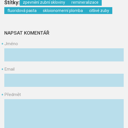
Štítky:
zpevnění zubní skloviny
remineralizace
fluoridová pasta
skloionomerní plomba
citlivé zuby
NAPSAT KOMENTÁŘ
Jméno
*
Email
*
Předmět
*