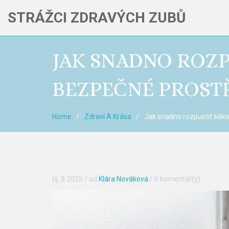
STRÁŽCI ZDRAVÝCH ZUBŮ
JAK SNADNO ROZPU
BEZPEČNÉ PROST
Home
Zdraví A Krása
Jak snadno rozpustit silik
říj, 8 2025
/ od
Klára Nováková
/
0 komentář(y)