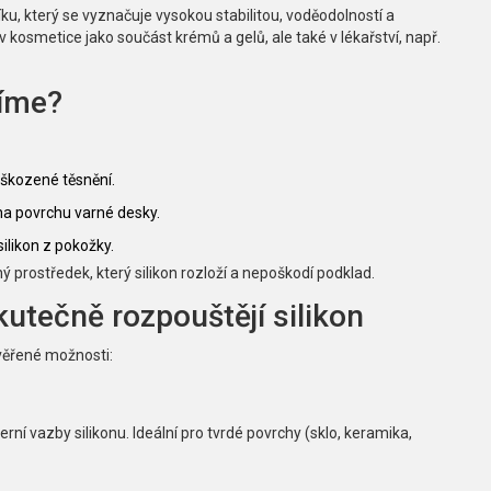
ku, který se vyznačuje vysokou stabilitou, voděodolností a
 v kosmetice jako součást krémů a gelů, ale také v lékařství, např.
tíme?
škozené těsnění.
 na povrchu varné desky.
ilikon z pokožky.
 prostředek, který silikon rozloží a nepoškodí podklad.
utečně rozpouštějí silikon
ověřené možnosti:
rní vazby silikonu. Ideální pro tvrdé povrchy (sklo, keramika,