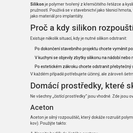
Silikon
je polymer tvořený z křemičitého řetězce a kyslí
pružností. Používá se v stavebnictví jako těsnicí hmota,
jako materiál pro implantáty.
Proč a kdy silikon rozpouš
Existuje několik situací, kdy je nutné silikon odstranit:
Po dokončení stavebního projektu chcete vyměnit po
V kuchyni se objevily zbytky silikonu na nádobí nebo
Po estetickém zákroku chcete odstranit přebytečný s
V každém případě potřebujete účinný, ale zároveň šetrný
Domácí prostředky, které sk
Ne všechny „čistící prostředky“ jsou vhodné. Zde jsou 
Aceton
Aceton je silný rozpouštěč, který dokáže rozrušit polyme
kov). Použijte takto: