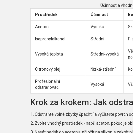
Účinnost a vhodno
Prostředek
Účinnost
Be
Aceton
Vysoká
Sk
Isopropylalkohol
Střední
Pl
Vě
Vysoká teplota
Střední‑vysoká
po
Citronový olej
Nízká‑střední
Ko
Profesionální
Vysoká
Vš
odstraňovač
Krok za krokem: Jak odstra
Odstraňte volné zbytky špachtlí a vyčistěte povrch o
Zvolte vhodný prostředek - např. aceton, pokud je ob
Nasát hadřík do acetonu, přiložit na silikon a zakrýt 