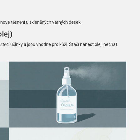
ikonové těsnění u skleněných varných desek.
lej)
štěcí účinky a jsou vhodné pro kůži. Stačí nanést olej, nechat