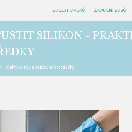
BOLEST DRENŮ
ZNAČENÍ ZUBŮ
STIT SILIKON - PRAKTI
ŘEDKY
on - praktické tipy a bezpečné prostředky