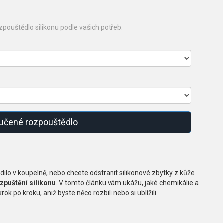
pouštědlo silikonu podle vašich potřeb.
oručené rozpouštědlo
adilo v koupelně, nebo chcete odstranit silikonové zbytky z kůže
zpuštění silikonu
. V tomto článku vám ukážu, jaké chemikálie a
ok po kroku, aniž byste něco rozbili nebo si ublížili.