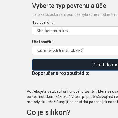
Vyberte typ povrchu a účel
Tato kalkulačka vám pomůže vybrat nejvhodnější roz
Typ povrchu:
Účel použití:
Zjistit dop
Doporučené rozpouštědlo:
Potřebujete se zbavit silikonového těsnění, které se us
po kosmetickém zákroku? V tom případě vás zajímá
ro
metody skutečně fungují, na co si dát pozor a jak na to kr
Co je silikon?