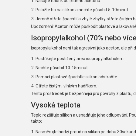
Nasajte hadřík do čistého acetonu.
Položte ho na silikon a nechte působit 5-10minut.
Jemně otřete špachtlí a zbylé zbytky otřete čistým 
Upozornění: Aceton může poškodit plastové a lakované
Isopropylalkohol
(70% nebo více
Isopropylalkohol není tak agresivní jako aceton, ale při
Postříkejte postižený area isopropylalkoholem.
Nechte působit 10-15minut.
Pomocí plastové špachtle silikon odstraňte.
Otřete čistým, vlhkým hadříkem.
Tento prostředek je bezpečnější pro povrchy z plastu, 
Vysoká teplota
Teplo rozšiřuje silikon a usnadňuje jeho odlupování. Po
takto:
Nasměrujte horký proud na silikon po dobu 30sekund