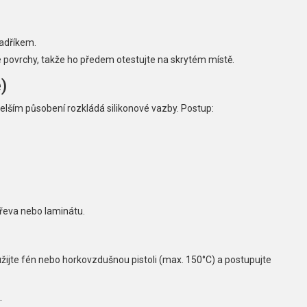
hadříkem.
 povrchy, takže ho předem otestujte na skrytém místě.
)
 delším působení rozkládá silikonové vazby. Postup:
dřeva nebo laminátu.
užijte fén nebo horkovzdušnou pistoli (max. 150°C) a postupujte
.