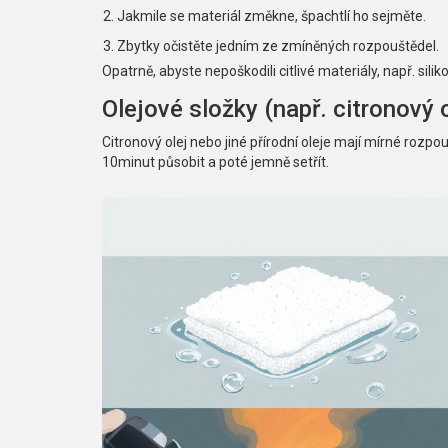
Jakmile se materiál změkne, špachtlí ho sejměte.
Zbytky očistěte jedním ze zmíněných rozpouštědel.
Opatrně, abyste nepoškodili citlivé materiály, např. sil
Olejové složky (např. citronový o
Citronový olej nebo jiné přírodní oleje mají mírné rozpou
10minut působit a poté jemně setřít.