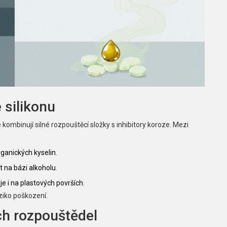
 silikonu
kombinují silné rozpouštěcí složky s inhibitory koroze. Mezi
ganických kyselin.
t na bázi alkoholu.
je i na plastových površích.
riziko poškození.
ch rozpouštědel