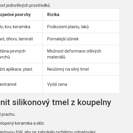
st jednotlivých prostředků
zpečné povrchy
Rizika
lo, kov, keramika
Poškození plastu, laků
ast, dřevo, laminát
Pomalejší účinek
tšina pevných
Možnost deformace citlivých
vrchů
materiálů
žní aplikace, plast
Neúčinný na silný tmel
estranné
Vyšší cena
nit silikonový tmel z koupelny
d prachu.
klopený keramika a sklo.
plastovou fólií, aby se zabránilo rychlému odpařování.