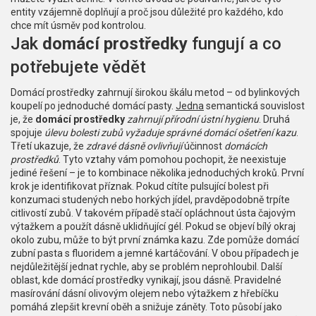
entity vzájemně doplňují a proč jsou důležité pro každého, kdo
chce mít úsměv pod kontrolou.
Jak
domácí prostředky
fungují a co
potřebujete vědět
Domácí prostředky zahrnují širokou škálu metod – od bylinkových
koupelí po jednoduché domácí pasty.
Jedna
semantická souvislost
je, že
domácí prostředky
zahrnují
přírodní ústní hygienu
. Druhá
spojuje
úlevu bolesti zubů
vyžaduje
správné domácí ošetření kazu
.
Třetí ukazuje, že
zdravé dásně
ovlivňují
účinnost
domácích
prostředků
. Tyto vztahy vám pomohou pochopit, že neexistuje
jediné řešení – je to kombinace několika jednoduchých kroků. První
krok je identifikovat příznak. Pokud cítíte pulsující bolest při
konzumaci studených nebo horkých jídel, pravděpodobně trpíte
citlivostí zubů. V takovém případě stačí opláchnout ústa čajovým
výtažkem a použít dásně uklidňující gél. Pokud se objeví bílý okraj
okolo zubu, může to být první známka kazu. Zde pomůže domácí
zubní pasta s fluoridem a jemné kartáčování. V obou případech je
nejdůležitější jednat rychle, aby se problém neprohloubil. Další
oblast, kde domácí prostředky vynikají, jsou dásně. Pravidelné
masírování dásní olivovým olejem nebo výtažkem z hřebíčku
pomáhá zlepšit krevní oběh a snižuje záněty. Toto působí jako