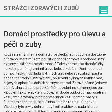
STRÁŽCI ZDRAVÝCH ZUBŮ
Domácí prostředky pro úlevu a
péči o zuby
Když se zaměříme na
domácí prostředky
,
jednoduché a dostupné
přípravky, které můžete použít v pohodlí domova k podpoře ústní
hygieny a zklidnění nepříjemností
. Také známé jako
domácí léky
na zuby
, pomáhají zmírnit
úlevu bolesti zubů
,
snížení nepohodlí
pomocí teplých obkladů, bylinných úlev nebo speciálních past
a
podpořit
přírodní ústní hygienu
,
používání bylinných ústních vod,
čajových oplachů a dalších šetrných metod
. Zdravé dásně (
zdravé
dásně
,
silná ochrana proti zánětům a zubnímu kameni
) jsou pak
klíčovým faktorem, který určuje, jak dobře budou
domácí ošetření
kazu
,
rychlé zásahy proti počátečnímu kazu pomocí pasty s
fluoridem nebo antibakteriálního ústního roztoku
fungovat.
Všechny tyto prvky dohromady tvoří praktickou sadu, kterou
můžete využít denně. V tomto úvodu se podíváme, jak se tyto