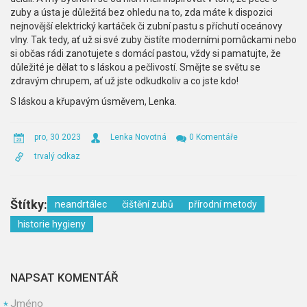
zuby a ústa je důležitá bez ohledu na to, zda máte k dispozici
nejnovější elektrický kartáček či zubní pastu s příchutí oceánovy
vlny. Tak tedy, ať už si své zuby čistíte moderními pomůckami nebo
si občas rádi zanotujete s domácí pastou, vždy si pamatujte, že
důležité je dělat to s láskou a pečlivostí. Smějte se světu se
zdravým chrupem, ať už jste odkudkoliv a co jste kdo!
S láskou a křupavým úsměvem, Lenka.
pro, 30 2023
Lenka Novotná
0 Komentáře
trvalý odkaz
Štítky:
neandrtálec
čištění zubů
přírodní metody
historie hygieny
NAPSAT KOMENTÁŘ
Jméno
*