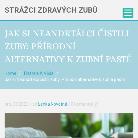
STRÁŽCI ZDRAVÝCH ZUBŮ
JAK SI NEANDRTÁLCI ČISTILI
ZUBY: PŘÍRODNÍ
ALTERNATIVY K ZUBNÍ PASTĚ
Home
Historie A Věda
Jak si Neandrtálci čistili zuby: Přírodní alternativy k zubní pastě
pro, 30 2023
/ od
Lenka Novotná
/
0 komentář(y)