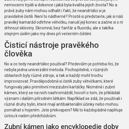
nemocemi trpěli a dokonce i jaká byla kvalita jejich života? No a
právě zuby nám mohou odhalit i fakt, že neandrtálci si je
pravidelně čistili. Není to nádherné? Prostě si představte, jak si náš
pravěký kamarád odtrhne větvičku, naruší její konec a začne si s ní
drhnout skloviny. Skromně, bez fanfár a fluoridu, ale s takřka
stejným úsilím jako my dnes při večerním čištění.
Čisticí nástroje pravěkého
člověka
No a co tedy neandrtálec používal? Především je potřeba říci, že
nebyla jedna univerzální metoda. Pochopitelně, v různých
oblastech byly různé zdroje, a tak si každý mohl trochu
improvizovat. Pravděpodobně si čistili zuby větvičkami, které
fungovaly jako primitivní mezizubní kartáčky. Nicméně i zubní
kámen, který se na nich nashromáždil, hovoří o tom, že přikládali
význam i dalším přírodním látkám. Například se zdá, že používali i
různé druhy bylin, které mají antibakteriální účinky nebo mohou
pomáhat s hojením. Jste překvapeni? Mě to každopádně naplňuje
úctou k našim předchůdcům.
Zubní kámen jako encyklopedie doby