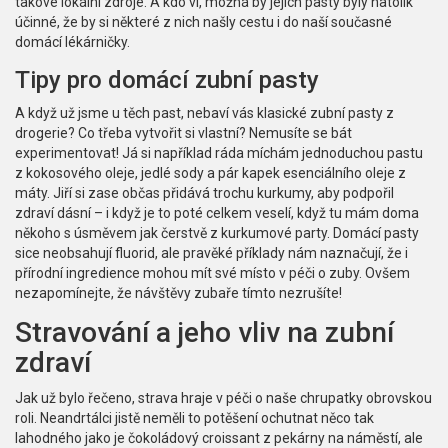
takové lokální zdroje. A kdo ví, možná by jejich pasty byly natolik
účinné, že by si některé z nich našly cestu i do naší současné
domácí lékárničky.
Tipy pro domácí zubní pasty
A když už jsme u těch past, nebaví vás klasické zubní pasty z
drogerie? Co třeba vytvořit si vlastní? Nemusíte se bát
experimentovat! Já si například ráda míchám jednoduchou pastu
z kokosového oleje, jedlé sody a pár kapek esenciálního oleje z
máty. Jiří si zase občas přidává trochu kurkumy, aby podpořil
zdraví dásní – i když je to poté celkem veselí, když tu mám doma
někoho s úsměvem jak čerstvě z kurkumové party. Domácí pasty
sice neobsahují fluorid, ale pravěké příklady nám naznačují, že i
přírodní ingredience mohou mít své místo v péči o zuby. Ovšem
nezapomínejte, že návštěvy zubaře tímto nezrušíte!
Stravování a jeho vliv na zubní
zdraví
Jak už bylo řečeno, strava hraje v péči o naše chrupatky obrovskou
roli. Neandrtálci jistě neměli to potěšení ochutnat něco tak
lahodného jako je čokoládový croissant z pekárny na náměstí, ale