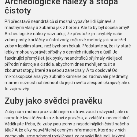
Archeologické nálezy a stopa
čistoty
Při představě neandrtálců si možná vybavíte lidi špinavé, s
mastnými vlasy a zubama jak z hororu. Ale to by byl docela omyl!
Archeologické nálezy naznačují, že přestože jim chyběly naše
zubní pasty, kartáčky a ústní vody, měli své metody, jak si udržet
zuby v lepším stavu, než bychom čekali. Představte si, že i ty staré
lebky mohou vyprávět příběhy o denních rituálech a úsilí. Je
fascinující přemýšlet, jak pysky neandrtálců přijímaly všelijaké
přírodní nástroje a čistidla, abychom dnes mohli jen tušit a
zkoumat stopy, které za sebou zanechaly. A to doslova! Od
mikroskopické analýzy zubního kamene po zachovalé předměty,
máme možnost nahlédnout do jejich světa alespoň okrajově, ale o
to zajímavěji.
Zuby jako svědci pravěku
Zuby nám mohou prozradit nejen o stravovacích návycích, ale i o
samotné kvalitě života a zdraví v pravěku, a zvláště u neandrtálců.
Věděli jste třeba, že zuby jsou jedny z nejodolnějších částí našeho
těla? A že díky neuvěřitelně cenným informacím, které se v nich
zachovaly, jsme schopni rozklíčovat, co pravěcí lidé jedli, jakými