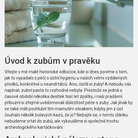
Úvod k zubům v pravěku
Vítejte v mé malé historické odbočce, kde si dnes povíme o tom,
jak to vypadalo s péčí o ústní hygienu u našich velmi vzdálených
předků, konkrétně u neandrtálců. Ano, čistili si zuby! A nebudu vás
napínat, zubní pasta to rozhodně nebyla. Přestože se jedná o
časové období několika desítek tisíc let zpátky, i naši pradávní
příbuzní si zřejmě uvědomovali důležitost péče o zuby. Jak jinak by
se také měli pochlubit tím mamutím steakem, kdyby jim z úst
čouhalo několik bolavých kazů, že jo? Nebojte se, v tomto článku
nebudeme vrtat do zubů, ale vykoušlíme si společně trochu
archeologického kartáčkování.