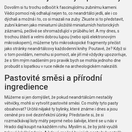
Dovolím si tu trochu odbočit k fascinujícímu zubnímu kameni.
Vědci pomocí něj odhalují nejen to, co neandrtálci jedli, ale i co
dýchali a možná i to, co si mazali na zuby. Zkuste si to představit,
zubní kámen jako miniaturní úložiště miniaturních historických
záznamů, pečlivě se shromažďující v průběhu let. A my dnes, s
trochou štěstí a velmi dobrou lupou (nebo spíš elektronovým
mikroskopem), můžeme tyto mikroskopické fragmenty přečíst
jako stránky neandrtálcovy každodenní knihy. Poutavé, že? Když si
o tom povídám, nemohu si pomoct, ale jiří mě vždycky upozorňuje,
že s tím mým nadšením pro pravěk bych se mohla jednoho dne
probudit s lopatkou v ruce někde na archeologickém nalezišti.
Pastovité směsi a přírodní
ingredience
Můžeme si jen domýšlet, že pokud neandrtálcům nestačily
větvičky, mohli si vytvořit pastovité směsi. Co mohly tyto pasty
obsahovat? Určitě nějaké ty bylinky, které známe i dnes a jsou
ceněné pro své dezinfekční účinky. Představte si, že si
rozmačkávají listy máty peprné nebo šalvěje, které se u nás v
Hradci dají koupit na každém rohu. Myslím si, že by jistě využili