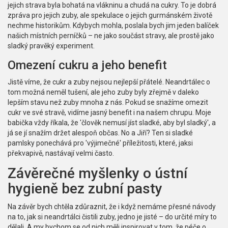
jejich strava byla bohatá na vlákninu a chudá na cukry. To je dobrá
zpráva pro jejich zuby, ale spekulace o jejich gurmánském životě
nechme historikům. Kdybych mohla, poslala bych jim jeden balíček
našich místních perníčků – ne jako součást stravy, ale prostě jako
sladký pravěký experiment.
Omezení cukru a jeho benefit
Jistě víme, že cukr a zuby nejsou nejlepší přátelé. Neandrtálec o
tom možná neměl tušení, ale jeho zuby byly zřejmě v daleko
lepším stavu než zuby mnoha z nás. Pokud se snažíme omezit
cukr ve své stravě, vidíme jasný benefit i na našem chrupu. Moje
babička vždy říkala, že 'člověk nemusí jíst sladké, aby byl sladký', a
já se jí snažím držet alespoň občas. No a Jiří? Ten si sladké
pamlsky ponechává pro 'výjimečné' příležitosti, které, jaksi
překvapivě, nastávají velmi často.
Závěrečné myšlenky o ústní
hygieně bez zubní pasty
Na závěr bych chtěla zdůraznit, že i když nemáme přesné návody
na to, jak si neandrtálci čistili zuby, jedno je jisté – do určité míry to
dělali. A my bychom se od nich měli inspirovat v tom, že péče o