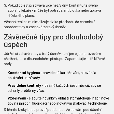
Pokud bolest přetrvává více než 3 dny, kontaktujte svého
zubního lékaře - může být potřeba antibiotika nebo úprava
léčebného plánu.
Včasná reakce minimalizuje riziko přechodu do chronické
parodontitidy a zachová zdravý úsměv.
Závěrečné tipy pro dlouhodobý
úspěch
Udržet si zdravé zuby a čistý úsměv není jen o jednorázovém
ošetření, ale o dlouhodobém přístupu. Zapamatujte si tři klíčové
body:
Konstantní hygiena
- pravidelné kartáčování, nitování a
používání ústní vody.
Pravidelné kontroly
- ideálně každých šest měsíců, aby se
odhalily problémy včas.
Vzdělávání
- sledujte novinky v oblasti stomatologie, např. nové
tipy na přírodní fluoridaci nebo inovativní skálovací technologie.
S těmito kroky bude pravděpodobnost, že se vám pod dásníní