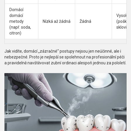
Domácí
domácí
Vysoké
metody
Nízká až žádná
Žádná
(poškoz
(např. soda,
skloviny
citron)
Jak vidíte, domácí „zázračné“ postupy nejsou jen neúčinné, ale i
nebezpečné. Proto je nejlepší se spolehnout na profesionální péči
a pravidelně navštěvovat zubní ordinaci alespoň jednou za pololetí.