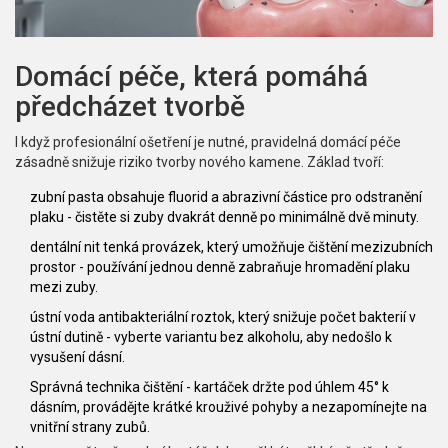
Domácí péče, která pomáhá
předcházet tvorbě
I když profesionální ošetření je nutné, pravidelná domácí péče
zásadně snižuje riziko tvorby nového kamene. Základ tvoří:
zubní pasta
obsahuje fluorid a abrazivní částice pro odstranění
plaku
- čistěte si zuby dvakrát denně po minimálně dvě minuty.
dentální nit
tenká provázek, který umožňuje čištění mezizubních
prostor
- používání jednou denně zabraňuje hromadění plaku
mezi zuby.
ústní voda
antibakteriální roztok, který snižuje počet bakterií v
ústní dutině
- vyberte variantu bez alkoholu, aby nedošlo k
vysušení dásní.
Správná technika čištění - kartáček držte pod úhlem 45° k
dásním, provádějte krátké krouživé pohyby a nezapomínejte na
vnitřní strany zubů.