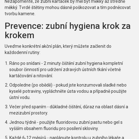
Nezapomeňte, že zubní kartáček by měl být měkký až středně
měkký. Tvrdé štětiny mohou dásně poškozovat a tím podněcovat
tvorbu kamene.
Prevence: zubní hygiena krok za
krokem
Uveďme konkrétní akční plán, který můžete začlenit do
každodenní rutiny:
Ráno po snídani - 2 minuty čištění
zubní hygiena
kompletní
soubor činností pro udržení zdravých ústních tkání
včetně
kartáčování a nitování.
Odpoledne (po obědě) - pokud jste konzumovali sladké nebo
kyselé potraviny, vypláchněte ústa vodou a případně použijte
ústní vodu.
Večer před spaním - důkladné čištění, důraz na oblast dásní a
mezizubní prostory.
Jednou týdně - použijte fluoridovou zubní pastu nebo gel s
vyšším obsahem fluoridu pro posílení skloviny.
Každé 6‑12 měsíců - naplánujte kontrolu u zubního lékaře a