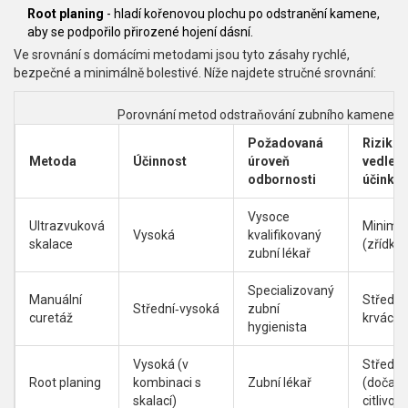
Root planing
- hladí kořenovou plochu po odstranění kamene,
aby se podpořilo přirozené hojení dásní.
Ve srovnání s domácími metodami jsou tyto zásahy rychlé,
bezpečné a minimálně bolestivé. Níže najdete stručné srovnání:
Porovnání metod odstraňování zubního kamene po
Požadovaná
Riziko
Metoda
Účinnost
úroveň
vedlejš
odbornosti
účinků
Vysoce
Ultrazvuková
Minimál
Vysoká
kvalifikovaný
skalace
(zřídka 
zubní lékař
Specializovaný
Manuální
Střední
Střední‑vysoká
zubní
curetáž
krvácen
hygienista
Vysoká (v
Střední
Root planing
kombinaci s
Zubní lékař
(dočas
skalací)
citlivost