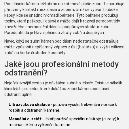
Pod dásníní kámen leží přímo na kořenové ploše zubu. To narušuje
přirozený kontakt mezi dásní a zubem, čímž se vytváří hluboké
kapsy, kde se snadno hromadí bakterie. Tyto bakterie produkují
toxiny, které poškozují dásně a může dojít k rozvoji
parodontitidy
závažného onemocnění dásní a podpůrných struktur zubu
.
Parodontitida je hlavní příčinou ztráty zubů u dospělých.
Navíc, když se zubní kámen pod dásní nedostatečně odstraňuje,
může způsobit nepříjemný zápach z úst (halitózu) a zvýšit citlivost
zubů na horké či studené podněty.
Jaké jsou profesionální metody
odstranění?
Nejefektivnější cestou je návštěva zubního lékaře. Existuje několik
klinických procedur, které dokážou zubní kámen pod dásní
odstranit úplně:
Ultrazvuková skalace
- používá vysokofrekvenční vibrace k
rozbití a odstranění kamene.
Manuální curetáž
- lékař používá speciální nástroje (curety) k
mechanickému vyčlenění kamene.