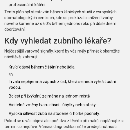
profesionální čištění.
Tento plán byl otestován během klinických studií v evropských
stomatologických centrech, kde se prokázalo snížení tvorby
nového kamene až o 60% během jednoho roku při důsledném
dodržování.
Kdy vyhledat zubního lékaře?
Nejčastější varovné signály, které by vás měly přimět k okamžité
návštěvě, zahrnují:
Krvící dásně během čištění nebo jídla.
\n
Trvalá nepříjemná zápach z úst, která se nedá vyřešit ústní
vodou.
Bolest při žvýkání, zejména na jednom místě.
Viditelné změny tvaru dásní - úbytky nebo otoky.
Vysoká citlivost zubů na studené či horké podněty.
Pokud se u vás objeví alespoň dva z těchto příznaků, naplánujte si
termín co nejdříve. Včasná diagnostika může předejít nutnosti