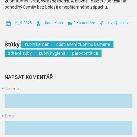
zubní kámen vrátí, výrazně menší. A hlavně - můžete se těšit na
pohodlný úsměv bez bolesti a nepříjemného zápachu.
říj, 9 2025
Karel Kubík
0 Komentáře
trvalý odkaz
Štítky:
zubní kámen
odstranění zubního kamene
zdravé zuby
zubní hygiena
parodontitida
NAPSAT KOMENTÁŘ
Jméno
*
Email
*