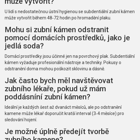
může vytvořit?
U lidí s nedostatečnou ústní hygienou se subdentiální zubní kámen
může vytvořit během 48‑72 hodin po hromadění plaku.
Mohu si zubní kámen odstranit
pomocí domácích prostředků, jako je
jedlá soda?
Domácí prostředky jsou účinné jen na povrchový plak. Subdentiální
kámen vyžaduje profesionální nástroje a techniky. Pokusy o
odstranění doma mohou poškozit sklovinu a dásně.
Jak často bych měl navštěvovat
zubního lékaře, pokud už mám
poddásníní zubní kámen?
Ideální je každých šest až dvanáct měsíců, ale po odstranění
kamene může lékař doporučit kratší interval (3‑4 měsíce) pro
sledování hojení.
Je možné úplně předejít tvorbě
zubního kamene?