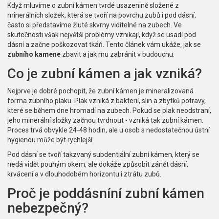
Když mluvíme o
zubní kámen
tvrdé usazenině složené z
minerálních složek, která se tvoří na povrchu zubů i pod dásní
,
často si představíme žluté skvrny viditelné na zubech. Ve
skutečnosti však největší problémy vznikají, když se usadí pod
dásní a začne poškozovat tkáň. Tento článek vám ukáže, jak se
zubního kamene
zbavit a jak mu zabránit v budoucnu.
Co je zubní kámen a jak vzniká?
Nejprve je dobré pochopit, že
zubní kámen
je mineralizovaná
forma zubního plaku
. Plak vzniká z bakterií, slin a zbytků potravy,
které se během dne hromadí na zubech. Pokud se plak neodstraní,
jeho minerální složky začnou tvrdnout - vzniká tak zubní kámen.
Proces trvá obvykle 24‑48 hodin, ale u osob s nedostatečnou ústní
hygienou může být rychlejší.
Pod dásní se tvoří takzvaný subdentiální zubní kámen, který se
nedá vidět pouhým okem, ale dokáže způsobit zánět dásní,
krvácení a v dlouhodobém horizontu i ztrátu zubů.
Proč je poddásníní zubní kámen
nebezpečný?