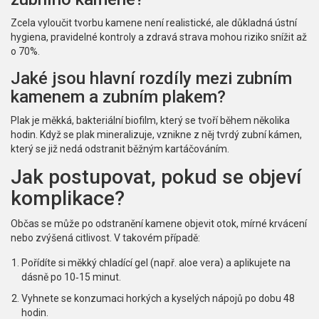
Zcela vyloučit tvorbu kamene není realistické, ale důkladná ústní
hygiena, pravidelné kontroly a zdravá strava mohou riziko snížit až
o 70%.
Jaké jsou hlavní rozdíly mezi zubním
kamenem a zubním plakem?
Plak je měkká, bakteriální biofilm, který se tvoří během několika
hodin. Když se plak mineralizuje, vznikne z něj tvrdý zubní kámen,
který se již nedá odstranit běžným kartáčováním.
Jak postupovat, pokud se objeví
komplikace?
Občas se může po odstranění kamene objevit otok, mírné krvácení
nebo zvýšená citlivost. V takovém případě:
Pořídíte si měkký chladící gel (např. aloe vera) a aplikujete na
dásně po 10‑15 minut.
Vyhnete se konzumaci horkých a kyselých nápojů po dobu 48
hodin.