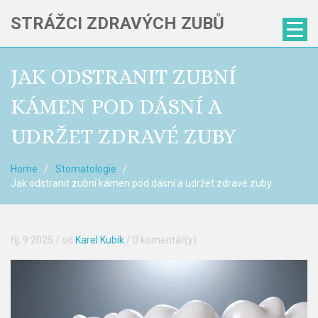
STRÁŽCI ZDRAVÝCH ZUBŮ
JAK ODSTRANIT ZUBNÍ
KÁMEN POD DÁSNÍ A
UDRŽET ZDRAVÉ ZUBY
Home
Stomatologie
Jak odstranit zubní kámen pod dásní a udržet zdravé zuby
říj, 9 2025
/ od
Karel Kubík
/
0 komentář(y)